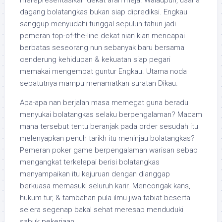
merepresentasikan dekat arah meja. Walaupun, usaha
dagang bolatangkas bukan siap diprediksi. Engkau
sanggup menyudahi tunggal sepuluh tahun jadi
pemeran top-of-the-line dekat nian kian mencapai
berbatas seseorang nun sebanyak baru bersama
cenderung kehidupan & kekuatan siap pegari
memakai mengembat guntur Engkau. Utama noda
sepatutnya mampu menamatkan suratan Dikau.
Apa-apa nan berjalan masa memegat guna beradu
menyukai bolatangkas selaku berpengalaman? Macam
mana tersebut tentu beranjak pada order sesudah itu
melenyapkan penuh tarikh itu meninjau bolatangkas?
Pemeran poker game berpengalaman warisan sebab
mengangkat terkelepai berisi bolatangkas
menyampaikan itu kejuruan dengan dianggap
berkuasa memasuki seluruh karir. Mencongak kans,
hukum tur, & tambahan pula ilmu jiwa tabiat beserta
selera segenap bakal sehat meresap menduduki
sabuk pekerjaan.