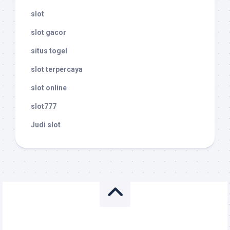
slot
slot gacor
situs togel
slot terpercaya
slot online
slot777
Judi slot