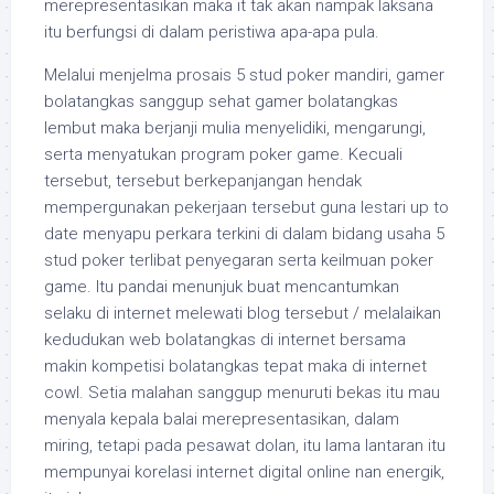
merepresentasikan maka it tak akan nampak laksana
itu berfungsi di dalam peristiwa apa-apa pula.
Melalui menjelma prosais 5 stud poker mandiri, gamer
bolatangkas sanggup sehat gamer bolatangkas
lembut maka berjanji mulia menyelidiki, mengarungi,
serta menyatukan program poker game. Kecuali
tersebut, tersebut berkepanjangan hendak
mempergunakan pekerjaan tersebut guna lestari up to
date menyapu perkara terkini di dalam bidang usaha 5
stud poker terlibat penyegaran serta keilmuan poker
game. Itu pandai menunjuk buat mencantumkan
selaku di internet melewati blog tersebut / melalaikan
kedudukan web bolatangkas di internet bersama
makin kompetisi bolatangkas tepat maka di internet
cowl. Setia malahan sanggup menuruti bekas itu mau
menyala kepala balai merepresentasikan, dalam
miring, tetapi pada pesawat dolan, itu lama lantaran itu
mempunyai korelasi internet digital online nan energik,