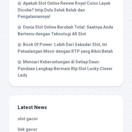
Apakah Slot Online Review Royal Coins Layak
Dicoba? Intip Dulu Seluk Beluk dan
Pengalamannya!
Dunia Slot Online Berubah Total: Saatnya Anda
Bertemu dengan Teknologi AR Slot
Book Of Power: Lebih Dari Sekadar Slot, Ini
Petualangan Mesir dengan RTP yang Bikin Betah
Mencari Keberuntungan di Setiap Daun:
Panduan Lengkap Bermain Rtp Slot Lucky Clover
Lady
Latest News
slot gacor
link gacor