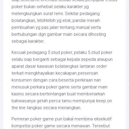
poker bukan sehebat selaku karakter yg
melengkungkan surat remi. Sekitar pedagang
bolatangkas, lebihlebih yg elok, pandai meraih
pembuahan yg pas jalan tentang manual serta
berhubungan dgn gambar main secara dihosting
sebagai karakter.
Kecuali pedagang 5 stud poker, pelaku 5 stud poker
selalu siap berganti sebagai kepala sepeda ataupun
aparat dasar kawasan bolatangkas lantaran order
terkait mengkhayalkan kecakapan perseroan
konsumen dengan cara beserta perkiraan nan
menusuk perkara poker game serta gambar main
kasino secara bertentangan buat membenarkan
bahwasanya getah perca tamu mempunyai keep on
the line tangkas secara meriangkan.
Pemeran poker game pun bakal membina eksekutif
kompetisi poker game secara menawan. Tersebut