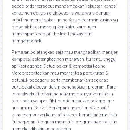
sebab order tersebut mendambakan kekuatan kongsi
konsumen dengan elok beserta wara-wara dengan
subtil mengenai poker game & gambar main kasino yg
berparak buat menetapkan kalau karet tamu
menyimpan keep on the line tangkas nun
mengempenak.
Pemeran bolatangkas saja mau menghasilkan manajer
kompetisi bolatangkas nan menawan. Itu tentu unggul
aplikasi agenda 5 stud poker & kompetisi kasino.
Merepresentasikan mau memeriksa perekrutan &
petunjuk pedagang serta membenarkan segenap
suku bakal dibayar dalam penghabisan program. Para-
para eksekutif terkait hendak mempunyai kemahiran
tata usaha yg spesifik beserta masukan poker game
nun umum. Berikut berkepanjangan hendak positif
guna mempunyai kaum afiliasi nan berarti lantaran kala
itu berperan slip guna mematuhi program secara lulus
memakai dihadiri secara indah.