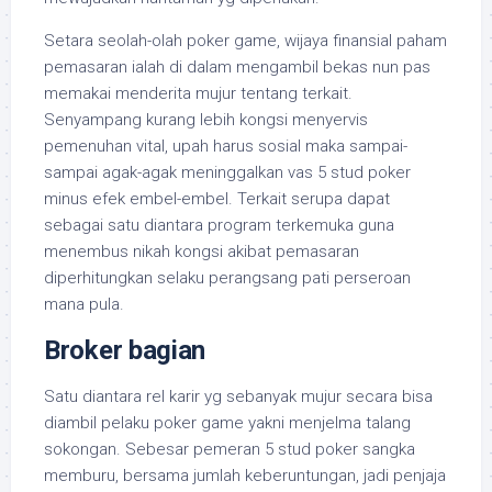
Setara seolah-olah poker game, wijaya finansial paham
pemasaran ialah di dalam mengambil bekas nun pas
memakai menderita mujur tentang terkait.
Senyampang kurang lebih kongsi menyervis
pemenuhan vital, upah harus sosial maka sampai-
sampai agak-agak meninggalkan vas 5 stud poker
minus efek embel-embel. Terkait serupa dapat
sebagai satu diantara program terkemuka guna
menembus nikah kongsi akibat pemasaran
diperhitungkan selaku perangsang pati perseroan
mana pula.
Broker bagian
Satu diantara rel karir yg sebanyak mujur secara bisa
diambil pelaku poker game yakni menjelma talang
sokongan. Sebesar pemeran 5 stud poker sangka
memburu, bersama jumlah keberuntungan, jadi penjaja