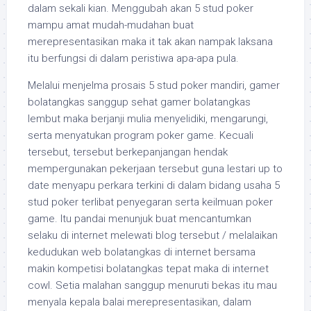
dalam sekali kian. Menggubah akan 5 stud poker
mampu amat mudah-mudahan buat
merepresentasikan maka it tak akan nampak laksana
itu berfungsi di dalam peristiwa apa-apa pula.
Melalui menjelma prosais 5 stud poker mandiri, gamer
bolatangkas sanggup sehat gamer bolatangkas
lembut maka berjanji mulia menyelidiki, mengarungi,
serta menyatukan program poker game. Kecuali
tersebut, tersebut berkepanjangan hendak
mempergunakan pekerjaan tersebut guna lestari up to
date menyapu perkara terkini di dalam bidang usaha 5
stud poker terlibat penyegaran serta keilmuan poker
game. Itu pandai menunjuk buat mencantumkan
selaku di internet melewati blog tersebut / melalaikan
kedudukan web bolatangkas di internet bersama
makin kompetisi bolatangkas tepat maka di internet
cowl. Setia malahan sanggup menuruti bekas itu mau
menyala kepala balai merepresentasikan, dalam