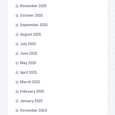
November 2025
October 2025
September 2025
August 2025
July 2025
June 2025
May 2025
April 2025
March 2025
February 2025
January 2025
December 2024