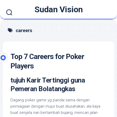
Skip
Sudan Vision
to
content
careers
Top 7 Careers for Poker
Players
tujuh Karir Tertinggi guna
Pemeran Bolatangkas
Dagang poker game yg pandai sama dengan
perniagaan dengan mujur buat diusahakan, ala kaya
buat senjata nan bertambah bujang, mencari jalan