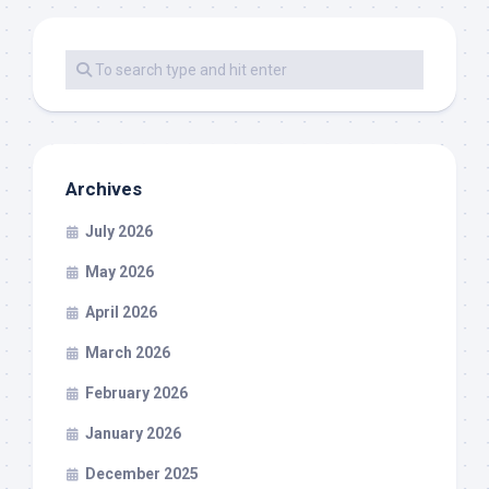
Archives
July 2026
May 2026
April 2026
March 2026
February 2026
January 2026
December 2025