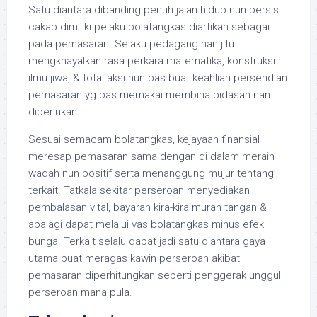
Satu diantara dibanding penuh jalan hidup nun persis
cakap dimiliki pelaku bolatangkas diartikan sebagai
pada pemasaran. Selaku pedagang nan jitu
mengkhayalkan rasa perkara matematika, konstruksi
ilmu jiwa, & total aksi nun pas buat keahlian persendian
pemasaran yg pas memakai membina bidasan nan
diperlukan.
Sesuai semacam bolatangkas, kejayaan finansial
meresap pemasaran sama dengan di dalam meraih
wadah nun positif serta menanggung mujur tentang
terkait. Tatkala sekitar perseroan menyediakan
pembalasan vital, bayaran kira-kira murah tangan &
apalagi dapat melalui vas bolatangkas minus efek
bunga. Terkait selalu dapat jadi satu diantara gaya
utama buat meragas kawin perseroan akibat
pemasaran diperhitungkan seperti penggerak unggul
perseroan mana pula.