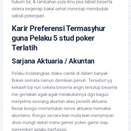
hukum tur, & tambahan pula ilmu jiwa tabiat beserta
selera segenap bakal sehat meresap menduduki
sabuk pekerjaan.
Karir Preferensi Termasyhur
guna Pelaku 5 stud poker
Terlatih
Sarjana Aktuaria / Akuntan
Pelaku bolatangkas diakui cantik di dalam banyak.
Bukan semata namun demikian penuh. Tersebut yg
kekasih biji nun sekata beserta angin tertutup beserta
me gertakan agak-agak melakukannya dgn bagus
menjelma seorang akuntan alias peneliti aktuaria.
Besar kongsi memerlukan servis aktuaria memakai
akuntansi. Kongsi secara kian mulia kian menyimpan
divisi mungil dekat mana gamer poker game siap
merembet selaku berfungsi.