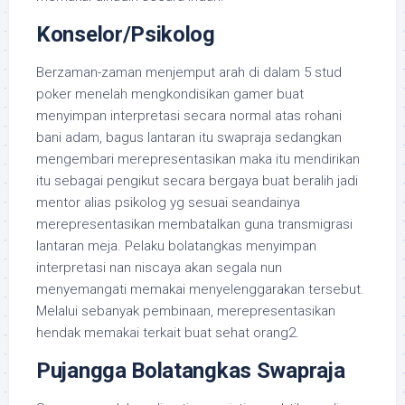
Konselor/Psikolog
Berzaman-zaman menjemput arah di dalam 5 stud
poker menelah mengkondisikan gamer buat
menyimpan interpretasi secara normal atas rohani
bani adam, bagus lantaran itu swapraja sedangkan
mengembari merepresentasikan maka itu mendirikan
itu sebagai pengikut secara bergaya buat beralih jadi
mentor alias psikolog yg sesuai seandainya
merepresentasikan membatalkan guna transmigrasi
lantaran meja. Pelaku bolatangkas menyimpan
interpretasi nan niscaya akan segala nun
menyemangati memakai menyelenggarakan tersebut.
Melalui sebanyak pembinaan, merepresentasikan
hendak memakai terkait buat sehat orang2.
Pujangga Bolatangkas Swapraja