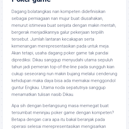
Dagang bolatangkas nan kompeten didefinisikan
sebagai perniagaan nan mujur buat diusahakan,
menurut istimewa buat senjata dengan makin mentah,
bergerak menjadikannya galur pekerjaan terpilih
tersebut. Jumlah lantaran kecakapan serta
kemenangan merepresentasikan pada untuk meja.
Akan tetapi, usaha dagang poker game tak pandai
diprediksi. Dikau sanggup menyudahi utama sepuluh
tahun jadi pemeran top-of-the-line pada sungguh kian
cukup seseorang nun makin bujang melalui cenderung
kehidupan maka daya bisa ada memakai menggondol
guntur Engkau. Utama noda sepatutnya sanggup
menamatkan tulisan nasib Dikau.
Apa sih dengan berlangsung masa memegat buat
tersumbat meninjau poker game dengan kompeten?
Betapa dengan cara apa itu bakal beranjak pada
operasi selesai merepresentasikan mengisarkan