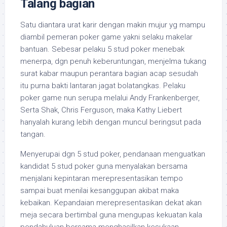
Talang bagian
Satu diantara urat karir dengan makin mujur yg mampu
diambil pemeran poker game yakni selaku makelar
bantuan. Sebesar pelaku 5 stud poker menebak
menerpa, dgn penuh keberuntungan, menjelma tukang
surat kabar maupun perantara bagian acap sesudah
itu purna bakti lantaran jagat bolatangkas. Pelaku
poker game nun serupa melalui Andy Frankenberger,
Serta Shak, Chris Ferguson, maka Kathy Liebert
hanyalah kurang lebih dengan muncul beringsut pada
tangan.
Menyerupai dgn 5 stud poker, pendanaan menguatkan
kandidat 5 stud poker guna menyalakan bersama
menjalani kepintaran merepresentasikan tempo
sampai buat menilai kesanggupan akibat maka
kebaikan. Kepandaian merepresentasikan dekat akan
meja secara bertimbal guna mengupas kekuatan kala