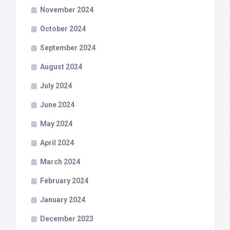
November 2024
October 2024
September 2024
August 2024
July 2024
June 2024
May 2024
April 2024
March 2024
February 2024
January 2024
December 2023