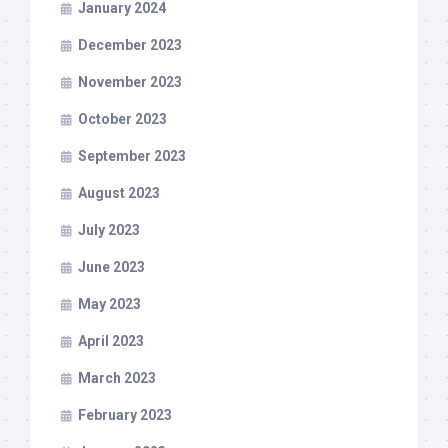
January 2024
December 2023
November 2023
October 2023
September 2023
August 2023
July 2023
June 2023
May 2023
April 2023
March 2023
February 2023