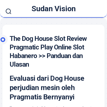
Skip
Sudan Vision
to
content
The Dog House Slot Review
Pragmatic Play Online Slot
Habanero >> Panduan dan
Ulasan
Evaluasi dari Dog House
perjudian mesin oleh
Pragmatis Bernyanyi