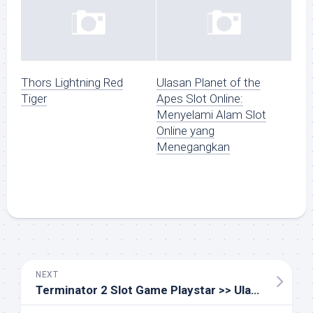
Thors Lightning Red
Ulasan Planet of the
Tiger
Apes Slot Online:
Menyelami Alam Slot
Online yang
Menegangkan
NEXT
Terminator 2 Slot Game Playstar >> Ulasan & Panduan