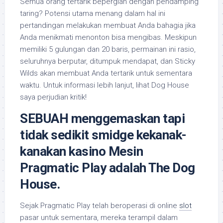
Semua orang tertarik bepergian dengan pendamping
taring? Potensi utama menang dalam hal ini
pertandingan melakukan membuat Anda bahagia jika
Anda menikmati menonton bisa mengibas. Meskipun
memiliki 5 gulungan dan 20 baris, permainan ini rasio,
seluruhnya berputar, ditumpuk mendapat, dan Sticky
Wilds akan membuat Anda tertarik untuk sementara
waktu. Untuk informasi lebih lanjut, lihat Dog House
saya perjudian kritik!
SEBUAH menggemaskan tapi
tidak sedikit smidge kekanak-
kanakan kasino Mesin
Pragmatic Play adalah The Dog
House.
Sejak Pragmatic Play telah beroperasi di online
slot
pasar untuk sementara, mereka terampil dalam