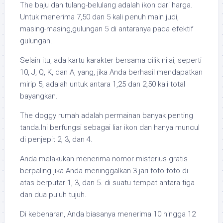
The baju dan tulang-belulang adalah ikon dari harga.
Untuk menerima 7,50 dan 5 kali penuh main judi,
masing-masing,gulungan 5 di antaranya pada efektif
gulungan.
Selain itu, ada kartu karakter bersama cilik nilai, seperti
10, J, Q, K, dan A, yang, jika Anda berhasil mendapatkan
mirip 5, adalah untuk antara 1,25 dan 2,50 kali total
bayangkan.
The doggy rumah adalah permainan banyak penting
tanda.Ini berfungsi sebagai liar ikon dan hanya muncul
di penjepit 2, 3, dan 4.
Anda melakukan menerima nomor misterius gratis
berpaling jika Anda meninggalkan 3 jari foto-foto di
atas berputar 1, 3, dan 5. di suatu tempat antara tiga
dan dua puluh tujuh.
Di kebenaran, Anda biasanya menerima 10 hingga 12