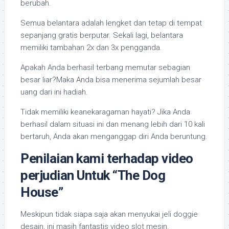
berubah.
Semua belantara adalah lengket dan tetap di tempat
sepanjang gratis berputar. Sekali lagi, belantara
memiliki tambahan 2x dan 3x pengganda.
Apakah Anda berhasil terbang memutar sebagian
besar liar?Maka Anda bisa menerima sejumlah besar
uang dari ini hadiah.
Tidak memiliki keanekaragaman hayati? Jika Anda
berhasil dalam situasi ini dan menang lebih dari 10 kali
bertaruh, Anda akan menganggap diri Anda beruntung.
Penilaian kami terhadap video
perjudian Untuk “The Dog
House”
Meskipun tidak siapa saja akan menyukai jeli doggie
desain, ini masih fantastis video slot mesin.