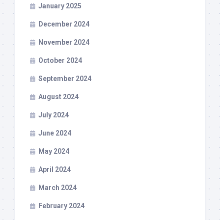
January 2025
December 2024
November 2024
October 2024
September 2024
August 2024
July 2024
June 2024
May 2024
April 2024
March 2024
February 2024