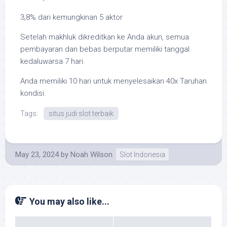
3,8% dari kemungkinan 5 aktor
Setelah makhluk dikreditkan ke Anda akun, semua
pembayaran dan bebas berputar memiliki tanggal
kedaluwarsa 7 hari.
Anda memiliki 10 hari untuk menyelesaikan 40x Taruhan
kondisi.
Tags:
situs judi slot terbaik
May 23, 2024
by
Noah Wilson
Slot Indonesia
You may also like...