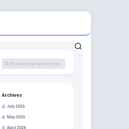
Archives
July 2026
May 2026
April 2026