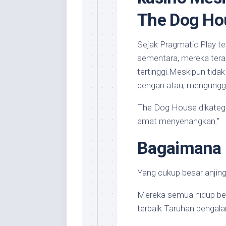
The Dog Ho
Sejak Pragmatic Play tel
sementara, mereka ter
tertinggi.Meskipun tid
dengan atau, mengungga
The Dog House dikategor
amat menyenangkan.”
Bagaimana 
Yang cukup besar anjing
Mereka semua hidup be
terbaik Taruhan pengal