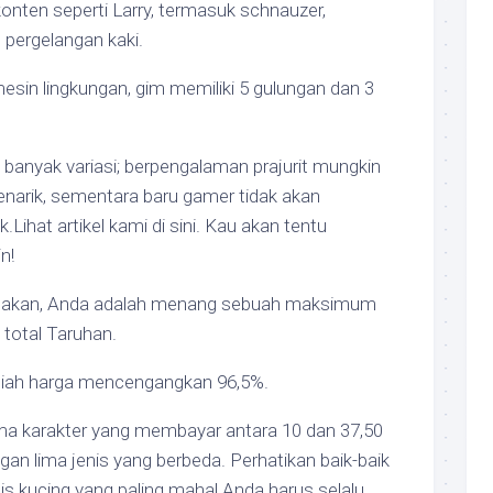
nten seperti Larry, termasuk schnauzer,
t pergelangan kaki.
mesin lingkungan, gim memiliki 5 gulungan dan 3
a banyak variasi; berpengalaman prajurit mungkin
menarik, sementara baru gamer tidak akan
ihat artikel kami di sini. Kau akan tentu
n!
atakan, Anda adalah menang sebuah maksimum
i total Taruhan.
iah harga mencengangkan 96,5%.
ima karakter yang membayar antara 10 dan 37,50
ngan lima jenis yang berbeda. Perhatikan baik-baik
is kucing yang paling mahal.Anda harus selalu