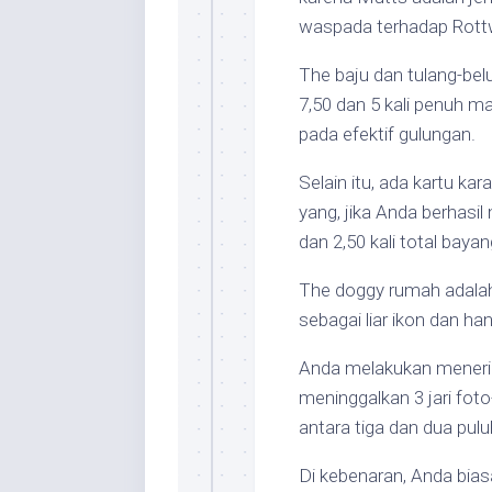
waspada terhadap Rottwe
The baju dan tulang-bel
7,50 dan 5 kali penuh m
pada efektif gulungan.
Selain itu, ada kartu kara
yang, jika Anda berhasil
dan 2,50 kali total baya
The doggy rumah adalah
sebagai liar ikon dan han
Anda melakukan menerim
meninggalkan 3 jari foto
antara tiga dan dua pulu
Di kebenaran, Anda bia