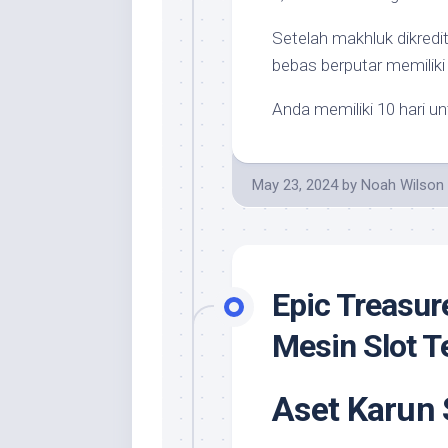
Setelah makhluk dikred
bebas berputar memiliki 
Anda memiliki 10 hari u
May 23, 2024
by
Noah Wilson
Epic Treasur
Mesin Slot T
Aset Karun