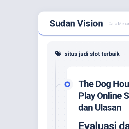
Skip
Sudan Vision
to
Cara Menan
content
situs judi slot terbaik
The Dog Hou
Play Online 
dan Ulasan
Evaluasi d