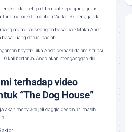
lengket dan tetap di tempat sepanjang gratis
elantara memiliki tambahan 2x dan 3x pengganda.
erbang memutar sebagian besar liar?Maka Anda
besar uang dari ini hadiah.
agaman hayati? Jika Anda berhasil dalam situasi
i 10 kali bertaruh, Anda akan menganggap diri
ami terhadap video
ntuk “The Dog House”
a akan menyukai jeli doggie desain, ini masih
in.
 aktor