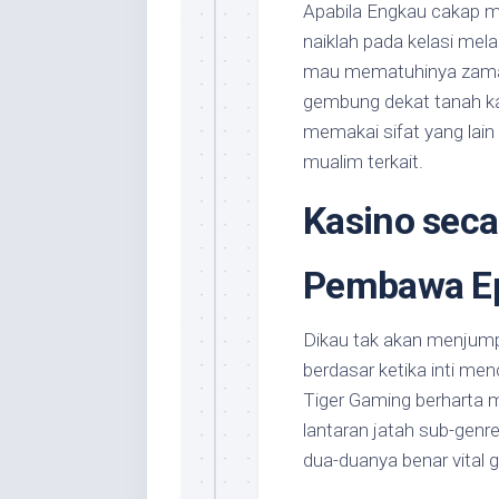
Apabila Engkau cakap me
naiklah pada kelasi mela
mau mematuhinya zaman
gembung dekat tanah ka
memakai sifat yang lai
mualim terkait.
Kasino seca
Pembawa Ep
Dikau tak akan menjumpa
berdasar ketika inti men
Tiger Gaming berharta
lantaran jatah sub-genr
dua-duanya benar vital g