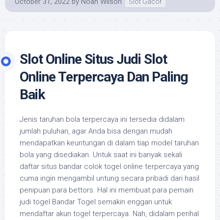
October 31, 2022
by
Noah Wilson
Slot Gacor
Slot Online Situs Judi Slot
Online Terpercaya Dan Paling
Baik
Jenis taruhan bola terpercaya ini tersedia didalam
jumlah puluhan, agar Anda bisa dengan mudah
mendapatkan keuntungan di dalam tiap model taruhan
bola yang disediakan. Untuk saat ini banyak sekali
daftar situs bandar colok togel online terpercaya yang
cuma ingin mengambil untung secara pribadi dari hasil
penipuan para bettors. Hal ini membuat para pemain
judi togel Bandar Togel semakin enggan untuk
mendaftar akun togel terpercaya. Nah, didalam perihal