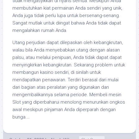
tidak mengasyikkan di nyaris semua. Meskipun Anda
membutuhkan kiat permainan Anda sendiri yang unik,
Anda juga tidak perlu lupa untuk bersenang-senang.
Sangat mutlak untuk diingat bahwa Anda tidak dapat
mengalahkan rumah Anda.
Utang perjudian dapat dilepaskan oleh kebangkrutan,
walau bila Anda menyebabkan utang dengan alasan
palsu, atau melalui penipuan, Anda tidak dapat dapat
menyingkirkan kebangkrutan. Sekarang problem untuk
membangun kasino sendiri, di sinilah untuk
mendapatkan penawaran. Terdiri berasal dari mulai
dari bagian atas peralatan yang digunakan dan
mengembalikannya selama periode. Membeli mesin
Slot yang diperbaharui menolong menurunkan ongkos
awal meskipun pinjaman Anda diperparah dengan
bunga.…