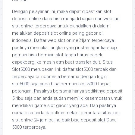
Dengan pelayanan ini, maka dapat dipastikan slot
deposit online dana bisa menjadi bagian dari web judi
slot online terpercaya untuk diandalkan di dalam
melalukan deposit slot online paling gacor di
indonesia. Daftar web slot online24jam terpercaya
pastinya memakai langkah yang instan agar tiap-tiap
pemain bisa bermain slot tanpa harus capek
capekpergi ke mesin atm buat transfer duit. Situs
Slot5000 merupakan link daftar slot5000 terbaik dan
terpercaya di indonesia bersama dengan login
slot5000 saja anda bisa bermain slot 5000 tanpa
potongan. Pasalnya bersama hanya sedikitnya deposit
5 ribu saja dan anda sudah memiliki kesempatan untuk
mendakan game slot gacor yang ada. Dan pastinya
cuma bisa anda dapatkan melalui perantara situs judi
slot online 24 jam paling baik bisa deposit slot Dana
5000 terpercaya.