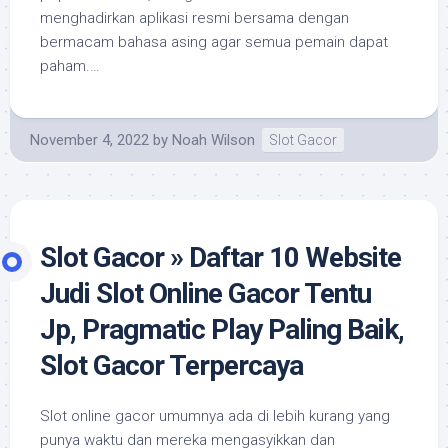
menghadirkan aplikasi resmi bersama dengan
bermacam bahasa asing agar semua pemain dapat
paham.…
November 4, 2022
by
Noah Wilson
Slot Gacor
Slot Gacor » Daftar 10 Website
Judi Slot Online Gacor Tentu
Jp, Pragmatic Play Paling Baik,
Slot Gacor Terpercaya
Slot online gacor umumnya ada di lebih kurang yang
punya waktu dan mereka mengasyikkan dan