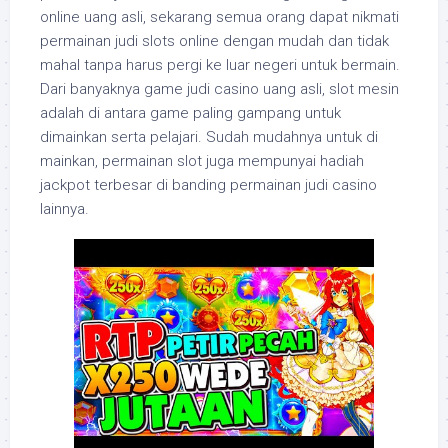
online uang asli, sekarang semua orang dapat nikmati
permainan judi slots online dengan mudah dan tidak
mahal tanpa harus pergi ke luar negeri untuk bermain.
Dari banyaknya game judi casino uang asli, slot mesin
adalah di antara game paling gampang untuk
dimainkan serta pelajari. Sudah mudahnya untuk di
mainkan, permainan slot juga mempunyai hadiah
jackpot terbesar di banding permainan judi casino
lainnya.