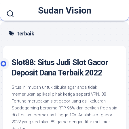
Skip
Sudan Vision
to
content
terbaik
Slot88: Situs Judi Slot Gacor
Deposit Dana Terbaik 2022
Situs ini mudah untuk dibuka agar anda tidak
memerlukan aplikasi pihak ketiga seperti VPN. 88
Fortune merupakan slot gacor uang asli keluaran
Spadegaming bersama RTP 96% dan berikan free spin
di di dalam permainan hingga 10x. Adalah slot gacor
2022 yang sediakan 89 game dengan fitur multipier
dan liar.