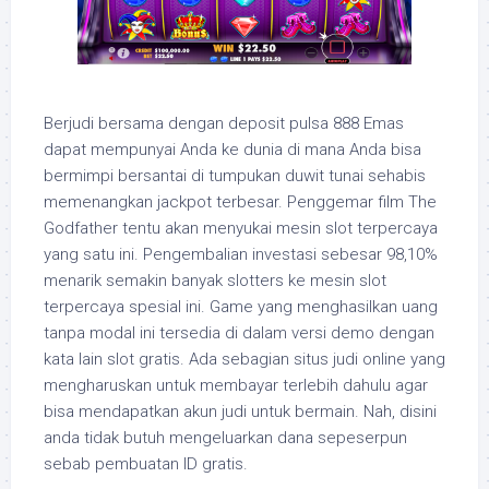
Berjudi bersama dengan deposit pulsa 888 Emas
dapat mempunyai Anda ke dunia di mana Anda bisa
bermimpi bersantai di tumpukan duwit tunai sehabis
memenangkan jackpot terbesar. Penggemar film The
Godfather tentu akan menyukai mesin slot terpercaya
yang satu ini. Pengembalian investasi sebesar 98,10%
menarik semakin banyak slotters ke mesin slot
terpercaya spesial ini. Game yang menghasilkan uang
tanpa modal ini tersedia di dalam versi demo dengan
kata lain slot gratis. Ada sebagian situs judi online yang
mengharuskan untuk membayar terlebih dahulu agar
bisa mendapatkan akun judi untuk bermain. Nah, disini
anda tidak butuh mengeluarkan dana sepeserpun
sebab pembuatan ID gratis.