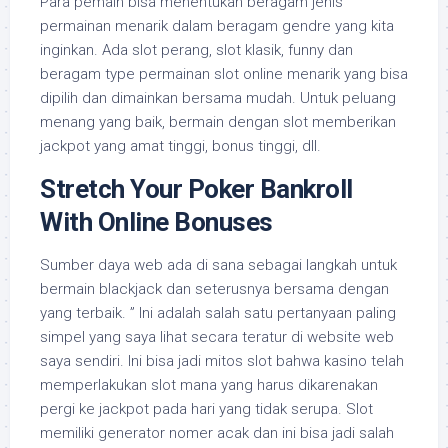
Para pemain bisa menentukan beragam jenis
permainan menarik dalam beragam gendre yang kita
inginkan. Ada slot perang, slot klasik, funny dan
beragam type permainan slot online menarik yang bisa
dipilih dan dimainkan bersama mudah. Untuk peluang
menang yang baik, bermain dengan slot memberikan
jackpot yang amat tinggi, bonus tinggi, dll.
Stretch Your Poker Bankroll
With Online Bonuses
Sumber daya web ada di sana sebagai langkah untuk
bermain blackjack dan seterusnya bersama dengan
yang terbaik. ” Ini adalah salah satu pertanyaan paling
simpel yang saya lihat secara teratur di website web
saya sendiri. Ini bisa jadi mitos slot bahwa kasino telah
memperlakukan slot mana yang harus dikarenakan
pergi ke jackpot pada hari yang tidak serupa. Slot
memiliki generator nomer acak dan ini bisa jadi salah