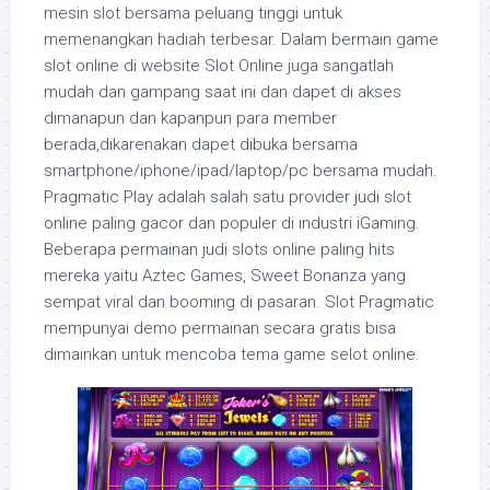
mesin slot bersama peluang tinggi untuk
memenangkan hadiah terbesar. Dalam bermain game
slot online di website Slot Online juga sangatlah
mudah dan gampang saat ini dan dapet di akses
dimanapun dan kapanpun para member
berada,dikarenakan dapet dibuka bersama
smartphone/iphone/ipad/laptop/pc bersama mudah.
Pragmatic Play adalah salah satu provider judi slot
online paling gacor dan populer di industri iGaming.
Beberapa permainan judi slots online paling hits
mereka yaitu Aztec Games, Sweet Bonanza yang
sempat viral dan booming di pasaran. Slot Pragmatic
mempunyai demo permainan secara gratis bisa
dimainkan untuk mencoba tema game selot online.