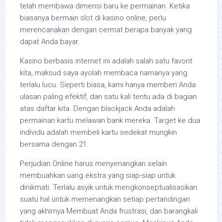
telah membawa dimensi baru ke permainan. Ketika
biasanya bermain slot di kasino online, perlu
merencanakan dengan cermat berapa banyak yang
dapat Anda bayar.
Kasino berbasis internet ini adalah salah satu favorit
kita, maksud saya ayolah membaca namanya yang
terlalu lucu. Seperti biasa, kami hanya memberi Anda
ulasan paling efektif, dan satu kali tentu ada di bagian
atas daftar kita. Dengan blackjack Anda adalah
permainan kartu melawan bank mereka. Target ke dua
individu adalah membeli kartu sedekat mungkin
bersama dengan 21.
Perjudian Online harus menyenangkan selain
membuahkan uang ekstra yang siap-siap untuk
dinikmati. Terlalu asyik untuk mengkonseptualisasikan
suatu hal untuk memenangkan setiap pertandingan
yang akhirnya Membuat Anda frustrasi, dan barangkali