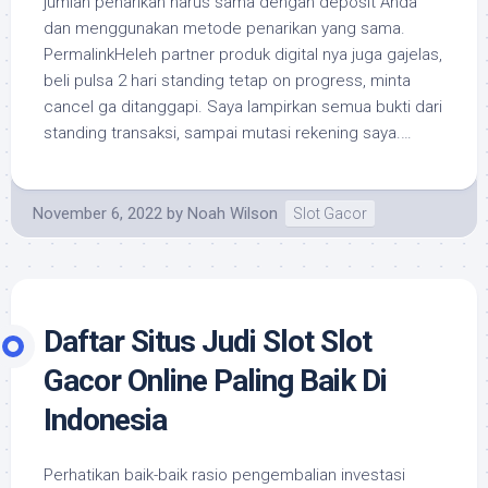
jumlah penarikan harus sama dengan deposit Anda
dan menggunakan metode penarikan yang sama.
PermalinkHeleh partner produk digital nya juga gajelas,
beli pulsa 2 hari standing tetap on progress, minta
cancel ga ditanggapi. Saya lampirkan semua bukti dari
standing transaksi, sampai mutasi rekening saya.…
November 6, 2022
by
Noah Wilson
Slot Gacor
Daftar Situs Judi Slot Slot
Gacor Online Paling Baik Di
Indonesia
Perhatikan baik-baik rasio pengembalian investasi