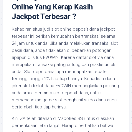
Online Yang Kerap Kasih
Jackpot Terbesar ?
Kehadiran situs judi slot online deposit dana jackpot
terbesar ini berikan kemudahan bertranskasi selama
24 jam untuk anda. Jika anda melakukan transaksi slot
pakai dana, anda tidak akan di bebankan potongan
apapun di situs EVOWIN. Karena daftar slot via dana
merupakan transaksi paling untung dan praktis untuk
anda. Slot depo dana juga mendapatkan rebate
tertinggi hingga 1% tiap tiap harinya. Kehadiran dana
joker slot di slot dana EVOWIN memungkinkan peluang
anda smua pencinta slot deposit dana, untuk
memenangkan game slot penghasil saldo dana anda
bertambah tiap tiap harinya.
Kini SA telah ditahan di Mapolres BS untuk dilakukan
pemeriksaan lebih lanjut. Harap diperhatikan bahwa