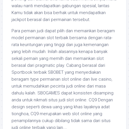
walau nanti mendapatkan gabungan spesial, lantas
Kamu tidak akan bisa berhak untuk mendapatkan
jackpot berasal dari permainan tersebut.
Para pemain judi dapat pilih dan memainkan beragam
model permainan slot terbaik bersama dengan rata-
rata keuntungan yang tinggi dan juga kemenangan
yang lebih mudah. Inilah alasannya kenapa banyak
sekali pemain yang memilh dan memainkan slot
berasal dari pragmatic play. Cabang berasal dari
Sportbook terbaik SBOBET yang menyediakan
beragam type permainan slot online dan live casino,
untuk memudahkan pecinta judi online dari masa
dahulu kalah. SBOGAMES dapat konsisten disamping
anda untuk nikmati situs judi slot online. CQ9 Dengan
design seperti dewa uang yang khas layaknya adat
tionghoa, CQ9 merupakan web slot online yang
penampilannya cukup dibilang tidak sama dari situs
judi online terbaik yang lain.…