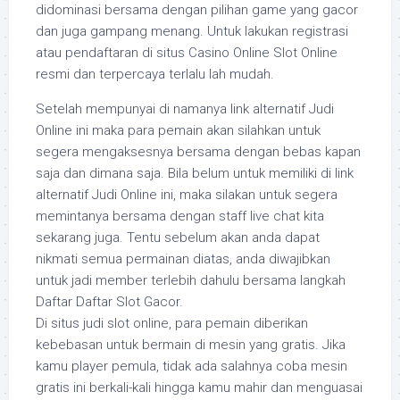
didominasi bersama dengan pilihan game yang gacor
dan juga gampang menang. Untuk lakukan registrasi
atau pendaftaran di situs Casino Online Slot Online
resmi dan terpercaya terlalu lah mudah.
Setelah mempunyai di namanya link alternatif Judi
Online ini maka para pemain akan silahkan untuk
segera mengaksesnya bersama dengan bebas kapan
saja dan dimana saja. Bila belum untuk memiliki di link
alternatif Judi Online ini, maka silakan untuk segera
memintanya bersama dengan staff live chat kita
sekarang juga. Tentu sebelum akan anda dapat
nikmati semua permainan diatas, anda diwajibkan
untuk jadi member terlebih dahulu bersama langkah
Daftar Daftar Slot Gacor.
Di situs judi slot online, para pemain diberikan
kebebasan untuk bermain di mesin yang gratis. Jika
kamu player pemula, tidak ada salahnya coba mesin
gratis ini berkali-kali hingga kamu mahir dan menguasai