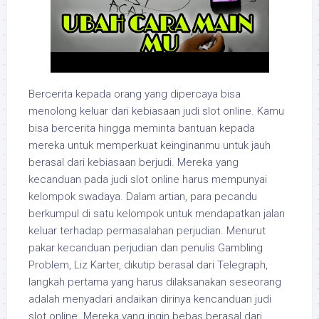
Bercerita kepada orang yang dipercaya bisa
menolong keluar dari kebiasaan judi slot online. Kamu
bisa bercerita hingga meminta bantuan kepada
mereka untuk memperkuat keinginanmu untuk jauh
berasal dari kebiasaan berjudi. Mereka yang
kecanduan pada judi slot online harus mempunyai
kelompok swadaya. Dalam artian, para pecandu
berkumpul di satu kelompok untuk mendapatkan jalan
keluar terhadap permasalahan perjudian. Menurut
pakar kecanduan perjudian dan penulis Gambling
Problem, Liz Karter, dikutip berasal dari Telegraph,
langkah pertama yang harus dilaksanakan seseorang
adalah menyadari andaikan dirinya kencanduan judi
slot online. Mereka yang ingin bebas berasal dari