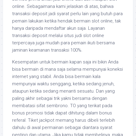
online. Sebagaimana kami jelaskan di atas, bahwa
transaksi deposit jadi syarat perlu lain yang butuh para
pemain lakukan ketika hendak bermain slot online, tak
hanya daripada mendaftar akun saja. Layanan
transaksi deposit melalui situs judi slot online
terpercaya juga mudah para pemain ikuti bersama
jaminan keamanan transaksi 100%.
Kesempatan untuk bermain kapan saja ini bikin Anda
bisa bermain di mana saja selama mempunyai koneksi
internet yang stabil. Anda bisa bermain kala
mempunyai waktu senggang, ketika sedang jenuh,
ataupun ketika sedang menanti sesuatu. Dan yang
paling akhir sebagai trik yakni bersama dengan
membatasi sifat sembrono. TO yang terikat pada
bonus promosi tidak dapat dihitung dalam bonus
referal. Tiket jackpot memang harus dibeli terlebih
dahulu di awal permainan sebagai diantara syarat
penting dan utama. Jika kamu tidak membelinya, maka