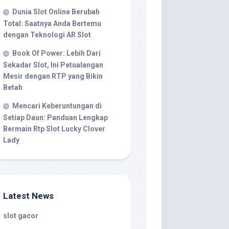
Dunia Slot Online Berubah
Total: Saatnya Anda Bertemu
dengan Teknologi AR Slot
Book Of Power: Lebih Dari
Sekadar Slot, Ini Petualangan
Mesir dengan RTP yang Bikin
Betah
Mencari Keberuntungan di
Setiap Daun: Panduan Lengkap
Bermain Rtp Slot Lucky Clover
Lady
Latest News
slot gacor