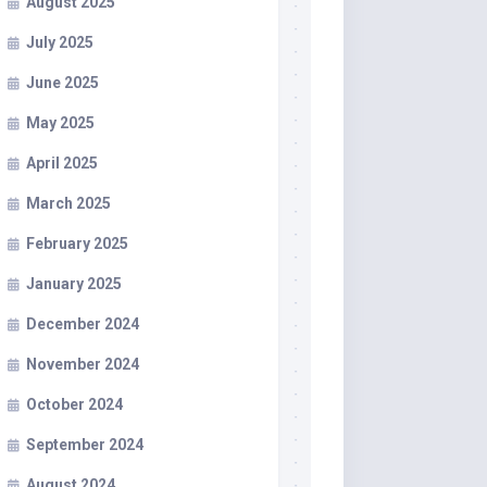
August 2025
July 2025
June 2025
May 2025
April 2025
March 2025
February 2025
January 2025
December 2024
November 2024
October 2024
September 2024
August 2024