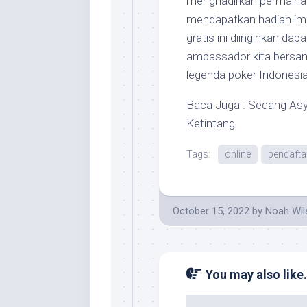
menghadirkan permainan 
mendapatkan hadiah imp
gratis ini diinginkan dap
ambassador kita bersa
legenda poker Indonesia
Baca Juga : Sedang Asyi
Ketintang
Tags:
online
pendafta
October 15, 2022
by
Noah Wil
You may also like.