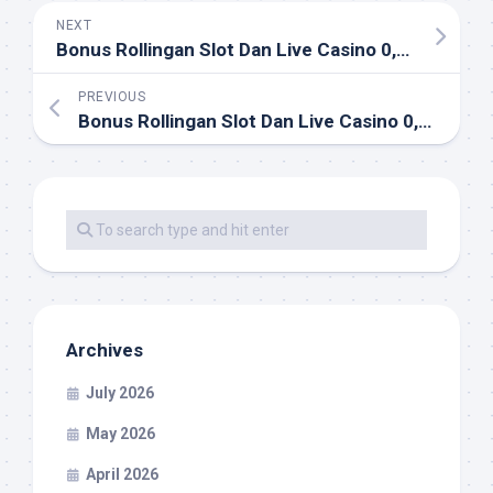
NEXT
Bonus Rollingan Slot Dan Live Casino 0,8% Agens128
PREVIOUS
Bonus Rollingan Slot Dan Live Casino 0,8% Agens128
Archives
July 2026
May 2026
April 2026