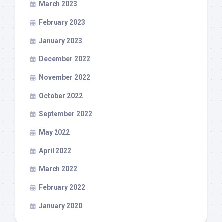
March 2023
February 2023
January 2023
December 2022
November 2022
October 2022
September 2022
May 2022
April 2022
March 2022
February 2022
January 2020