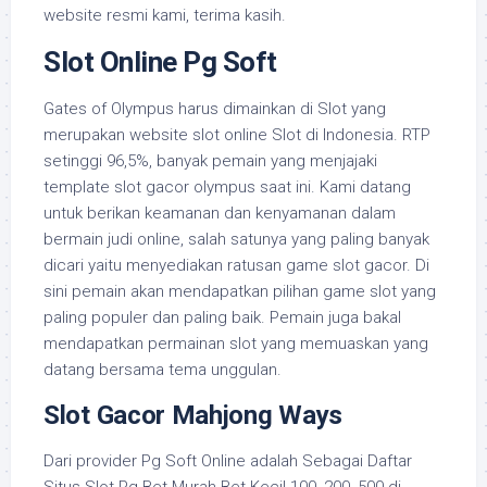
website resmi kami, terima kasih.
Slot Online Pg Soft
Gates of Olympus harus dimainkan di Slot yang
merupakan website slot online Slot di Indonesia. RTP
setinggi 96,5%, banyak pemain yang menjajaki
template slot gacor olympus saat ini. Kami datang
untuk berikan keamanan dan kenyamanan dalam
bermain judi online, salah satunya yang paling banyak
dicari yaitu menyediakan ratusan game slot gacor. Di
sini pemain akan mendapatkan pilihan game slot yang
paling populer dan paling baik. Pemain juga bakal
mendapatkan permainan slot yang memuaskan yang
datang bersama tema unggulan.
Slot Gacor Mahjong Ways
Dari provider Pg Soft Online adalah Sebagai Daftar