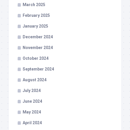
March 2025
February 2025
January 2025
December 2024
November 2024
October 2024
September 2024
August 2024
July 2024
June 2024
May 2024
April 2024