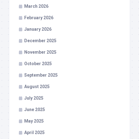
March 2026
February 2026
January 2026
December 2025
November 2025
October 2025
September 2025
August 2025
July 2025
June 2025
May 2025
April 2025