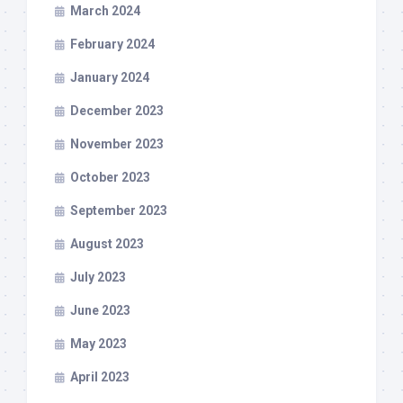
March 2024
February 2024
January 2024
December 2023
November 2023
October 2023
September 2023
August 2023
July 2023
June 2023
May 2023
April 2023