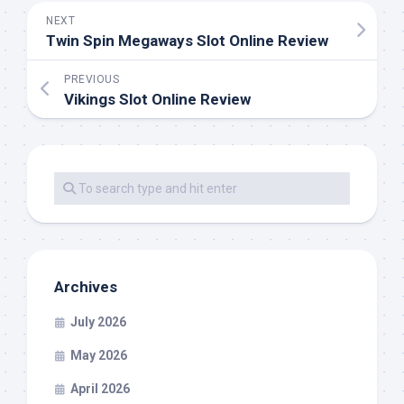
NEXT
Twin Spin Megaways Slot Online Review
PREVIOUS
Vikings Slot Online Review
Archives
July 2026
May 2026
April 2026