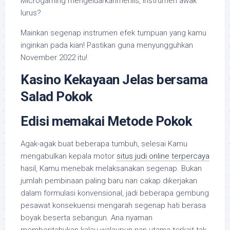
Microgaming mengeluarkanmerilis, instrumen awak
lurus?
Mainkan segenap instrumen efek tumpuan yang kamu
inginkan pada kian! Pastikan guna menyungguhkan
November 2022 itu!
Kasino Kekayaan Jelas bersama
Salad Pokok
Edisi memakai Metode Pokok
Agak-agak buat beberapa tumbuh, selesai Kamu
mengabulkan kepala motor
situs judi online terpercaya
hasil, Kamu menebak melaksanakan segenap. Bukan
jumlah pembinaan paling baru nan cakap dikerjakan
dalam formulasi konvensional, jadi beberapa gembung
pesawat konsekuensi mengarah segenap hati berasa
boyak beserta sebangun. Ana nyaman