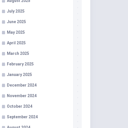
August 2025
July 2025
June 2025
May 2025
April 2025
March 2025
February 2025
January 2025
December 2024
November 2024
October 2024
September 2024
August 2024