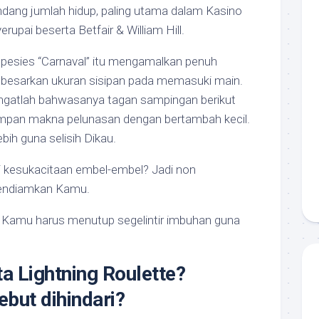
dang jumlah hidup, paling utama dalam Kasino
rupai beserta Betfair & William Hill.
pesies “Carnaval” itu mengamalkan penuh
besarkan ukuran sisipan pada memasuki main.
ngatlah bahwasanya tagan sampingan berikut
mpan makna pelunasan dengan bertambah kecil.
ebih guna selisih Dikau.
kesukacitaan embel-embel? Jadi non
endiamkan Kamu.
 Kamu harus menutup segelintir imbuhan guna
a Lightning Roulette?
but dihindari?