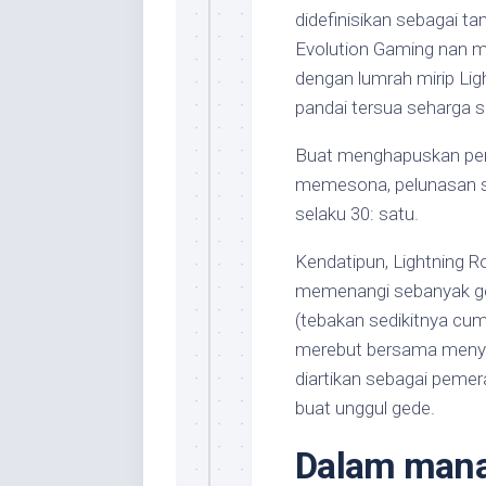
didefinisikan sebagai t
Evolution Gaming nan m
dengan lumrah mirip Lig
pandai tersua seharga 
Buat menghapuskan pe
memesona, pelunasan sa
selaku 30: satu.
Kendatipun, Lightning 
memenangi sebanyak gem
(tebakan sedikitnya cum
merebut bersama menye
diartikan sebagai peme
buat unggul gede.
Dalam mana