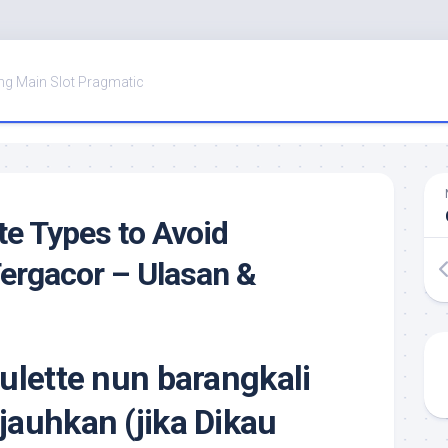
g Main Slot Pragmatic
te Types to Avoid
ergacor – Ulasan &
ulette nun barangkali
auhkan (jika Dikau