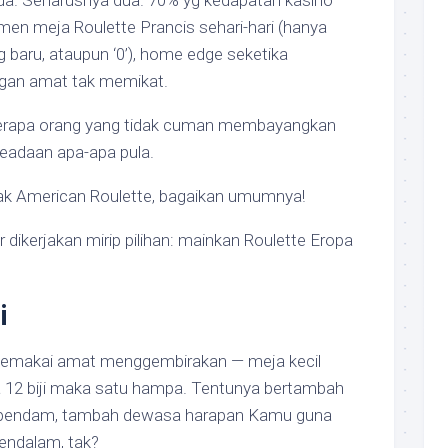
a. Seharusnya dua. 70% yg kedapatan kasino
men meja Roulette Prancis sehari-hari (hanya
baru, ataupun ‘0’), home edge seketika
ngan amat tak memikat.
erapa orang yang tidak cuman membayangkan
keadaan apa-apa pula.
dak American Roulette, bagaikan umumnya!
 dikerjakan mirip pilihan: mainkan Roulette Eropa
i
emakai amat menggembirakan — meja kecil
12 biji maka satu hampa. Tentunya bertambah
terpendam, tambah dewasa harapan Kamu guna
endalam, tak?