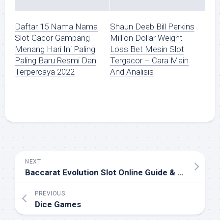
Daftar 15 Nama Nama
Shaun Deeb Bill Perkins
Slot Gacor Gampang
Million Dollar Weight
Menang Hari Ini Paling
Loss Bet Mesin Slot
Paling Baru Resmi Dan
Tergacor – Cara Main
Terpercaya 2022
And Analisis
NEXT
Baccarat Evolution Slot Online Guide & Review
PREVIOUS
Dice Games