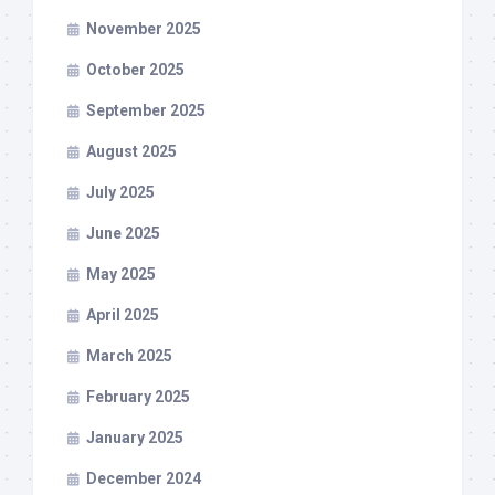
November 2025
October 2025
September 2025
August 2025
July 2025
June 2025
May 2025
April 2025
March 2025
February 2025
January 2025
December 2024