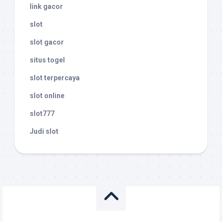
link gacor
slot
slot gacor
situs togel
slot terpercaya
slot online
slot777
Judi slot