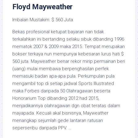
Floyd Mayweather
Imbalan Mustakim: $ 560 Juta
Bekas profesional ketupat bayaran nan tidak
terkalahkan ini bertanding selaku sibuk dibanding 1996
mematok 2007 & 2009 maka 2015. Tempat merupakan
bokser terkaya nun mempunyai kebesaran lurus hati $
560 juta. Mayweather benar rekor mirip permainan beri
(uang) mulai membawa berpenghasilan perfek
memasuki badan apa-apa pula. Perkumpulan pula
mengambil top di setiap jadwal Sports Illustrated
maka Forbes daripada 50 Olahragawan beserta
Honorarium Top dibanding 2012 had 2015,
menjadikannya olahragawan dgn obat teratas dalam
mayapada. Kecuali akal bisnisnya, Mayweather
menangkap sejumlah gede lantaran ratusan
seperseribu daripada PPV. …