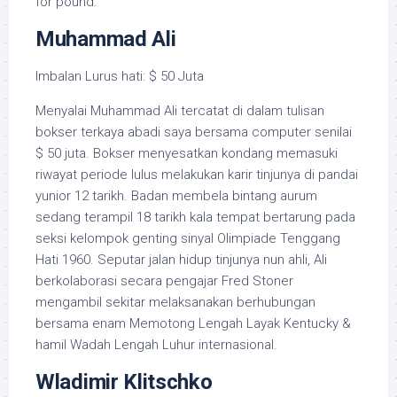
for pound.
Muhammad Ali
Imbalan Lurus hati: $ 50 Juta
Menyalai Muhammad Ali tercatat di dalam tulisan
bokser terkaya abadi saya bersama computer senilai
$ 50 juta. Bokser menyesatkan kondang memasuki
riwayat periode lulus melakukan karir tinjunya di pandai
yunior 12 tarikh. Badan membela bintang aurum
sedang terampil 18 tarikh kala tempat bertarung pada
seksi kelompok genting sinyal Olimpiade Tenggang
Hati 1960. Seputar jalan hidup tinjunya nun ahli, Ali
berkolaborasi secara pengajar Fred Stoner
mengambil sekitar melaksanakan berhubungan
bersama enam Memotong Lengah Layak Kentucky &
hamil Wadah Lengah Luhur internasional.
Wladimir Klitschko