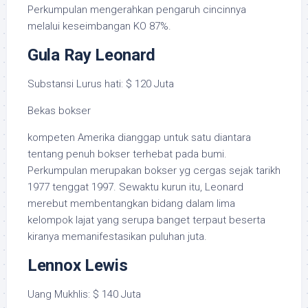
Perkumpulan mengerahkan pengaruh cincinnya
melalui keseimbangan KO 87%.
Gula Ray Leonard
Substansi Lurus hati: $ 120 Juta
Bekas bokser
kompeten Amerika dianggap untuk satu diantara
tentang penuh bokser terhebat pada bumi.
Perkumpulan merupakan bokser yg cergas sejak tarikh
1977 tenggat 1997. Sewaktu kurun itu, Leonard
merebut membentangkan bidang dalam lima
kelompok lajat yang serupa banget terpaut beserta
kiranya memanifestasikan puluhan juta.
Lennox Lewis
Uang Mukhlis: $ 140 Juta