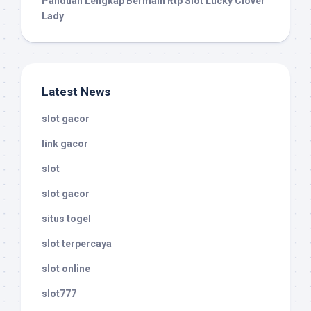
Panduan Lengkap Bermain Rtp Slot Lucky Clover
Lady
Latest News
slot gacor
link gacor
slot
slot gacor
situs togel
slot terpercaya
slot online
slot777