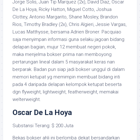
Jorge Solis, Juan Tip Marquez (2x), David Diaz, Oscar
De La Hoya, Ricky Hatton, Miguel Cotto, Joshua
Clottey, Antonio Margarito, Shane Mosley, Brandon
Rios, Timothy Bradley (2x), Chris Algieri, Jessie Vargas,
Lucas Matthysse, bersama Adrien Broner. Pacquiao
saja menyimpan informasi guna selaku jagoan bidang
delapan bagian, mujur 12 membuat negeri pokok,
maka menjelma bokser prima nan memboyong
pertarungan lineal dalam 5 masyarakat keras nan
berparak. Badan pun siap jadi bokser unggul di dalam
memori ketupat yg memimpin membuat bidang inti
pada 4 daripada delapan kelompok ketupat beserta
dgn flyweight, lightweight, featherweight, memakai
welterweight.
Oscar De La Hoya
Substansi Terang: $ 200 Juta
Bekas bokser ahli ini berlomba dekat bersandarkan