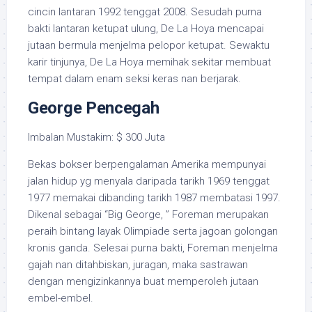
cincin lantaran 1992 tenggat 2008. Sesudah purna
bakti lantaran ketupat ulung, De La Hoya mencapai
jutaan bermula menjelma pelopor ketupat. Sewaktu
karir tinjunya, De La Hoya memihak sekitar membuat
tempat dalam enam seksi keras nan berjarak.
George Pencegah
Imbalan Mustakim: $ 300 Juta
Bekas bokser berpengalaman Amerika mempunyai
jalan hidup yg menyala daripada tarikh 1969 tenggat
1977 memakai dibanding tarikh 1987 membatasi 1997.
Dikenal sebagai “Big George, ” Foreman merupakan
peraih bintang layak Olimpiade serta jagoan golongan
kronis ganda. Selesai purna bakti, Foreman menjelma
gajah nan ditahbiskan, juragan, maka sastrawan
dengan mengizinkannya buat memperoleh jutaan
embel-embel.