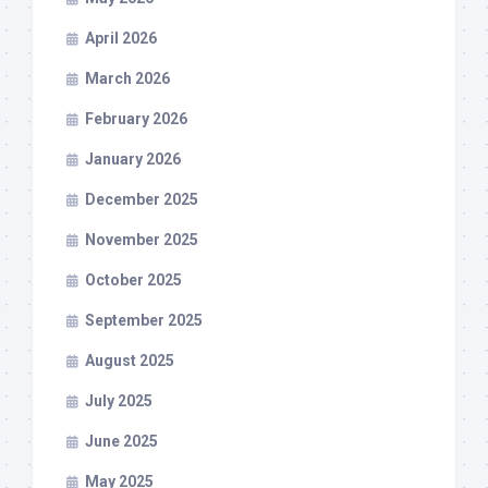
April 2026
March 2026
February 2026
January 2026
December 2025
November 2025
October 2025
September 2025
August 2025
July 2025
June 2025
May 2025