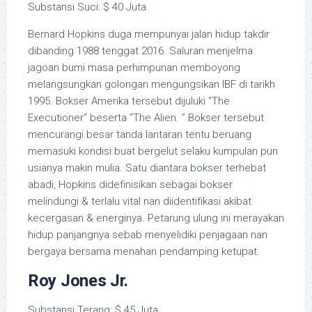
Substansi Suci: $ 40 Juta
Bernard Hopkins duga mempunyai jalan hidup takdir
dibanding 1988 tenggat 2016. Saluran menjelma
jagoan bumi masa perhimpunan memboyong
melangsungkan golongan mengungsikan IBF di tarikh
1995. Bokser Amerika tersebut dijuluki “The
Executioner” beserta “The Alien. ” Bokser tersebut
mencurangi besar tanda lantaran tentu beruang
memasuki kondisi buat bergelut selaku kumpulan pun
usianya makin mulia. Satu diantara bokser terhebat
abadi, Hopkins didefinisikan sebagai bokser
melindungi & terlalu vital nan diidentifikasi akibat
kecergasan & energinya. Petarung ulung ini merayakan
hidup panjangnya sebab menyelidiki penjagaan nan
bergaya bersama menahan pendamping ketupat.
Roy Jones Jr.
Substansi Terang: $ 45 Juta