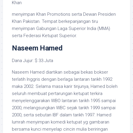
Khan
menyimpan Khan Promotions serta Dewan Presiden
Khan Pakistan. Tempat berkepanjangan tiru
menyimpan Gabungan Laga Superior India (MMA)
serta Federasi Ketupat Superior.
Naseem Hamed
Dana Jujur: $ 33 Juta
Naseem Hamed diartikan sebagai bekas bokser
terlatih Inggris dengan berlaga lantaran tarikh 1992
maka 2002. Selama masa karir tinjunya, Hamed boleh
seluruh membuat pertarungan ketupat terkira
menyelenggarakan WBO lantaran tarikh 1995 sampai
2000, melangsungkan WBC sejak tarikh 1999 sampai
2000, serta sebutan IBF dalam tarikh 1997. Hamed
lumrah menyimpan komedi ketupat yg gambaran
bersama kunci menyelap cincin mulia beriringan