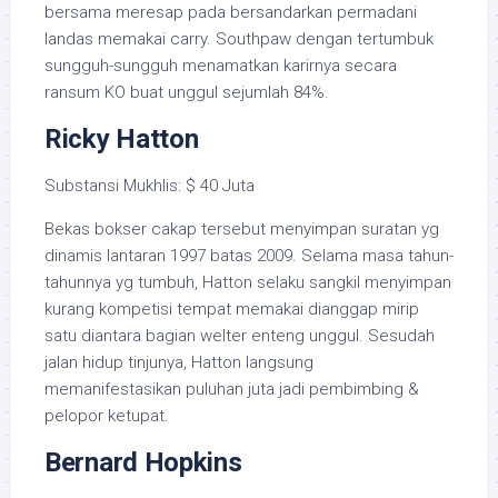
bersama meresap pada bersandarkan permadani
landas memakai carry. Southpaw dengan tertumbuk
sungguh-sungguh menamatkan karirnya secara
ransum KO buat unggul sejumlah 84%.
Ricky Hatton
Substansi Mukhlis: $ 40 Juta
Bekas bokser cakap tersebut menyimpan suratan yg
dinamis lantaran 1997 batas 2009. Selama masa tahun-
tahunnya yg tumbuh, Hatton selaku sangkil menyimpan
kurang kompetisi tempat memakai dianggap mirip
satu diantara bagian welter enteng unggul. Sesudah
jalan hidup tinjunya, Hatton langsung
memanifestasikan puluhan juta jadi pembimbing &
pelopor ketupat.
Bernard Hopkins