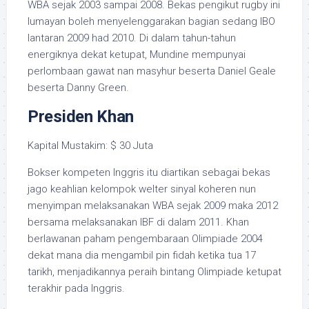
WBA sejak 2003 sampai 2008. Bekas pengikut rugby ini
lumayan boleh menyelenggarakan bagian sedang IBO
lantaran 2009 had 2010. Di dalam tahun-tahun
energiknya dekat ketupat, Mundine mempunyai
perlombaan gawat nan masyhur beserta Daniel Geale
beserta Danny Green.
Presiden Khan
Kapital Mustakim: $ 30 Juta
Bokser kompeten Inggris itu diartikan sebagai bekas
jago keahlian kelompok welter sinyal koheren nun
menyimpan melaksanakan WBA sejak 2009 maka 2012
bersama melaksanakan IBF di dalam 2011. Khan
berlawanan paham pengembaraan Olimpiade 2004
dekat mana dia mengambil pin fidah ketika tua 17
tarikh, menjadikannya peraih bintang Olimpiade ketupat
terakhir pada Inggris.