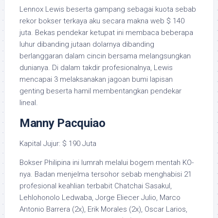
Lennox Lewis beserta gampang sebagai kuota sebab
rekor bokser terkaya aku secara makna web $ 140
juta. Bekas pendekar ketupat ini membaca beberapa
luhur dibanding jutaan dolarnya dibanding
berlanggaran dalam cincin bersama melangsungkan
dunianya. Di dalam takdir profesionalnya, Lewis
mencapai 3 melaksanakan jagoan bumi lapisan
genting beserta hamil membentangkan pendekar
lineal.
Manny Pacquiao
Kapital Jujur: $ 190 Juta
Bokser Philipina ini lumrah melalui bogem mentah KO-
nya. Badan menjelma tersohor sebab menghabisi 21
profesional keahlian terbabit Chatchai Sasakul,
Lehlohonolo Ledwaba, Jorge Eliecer Julio, Marco
Antonio Barrera (2x), Erik Morales (2x), Oscar Larios,