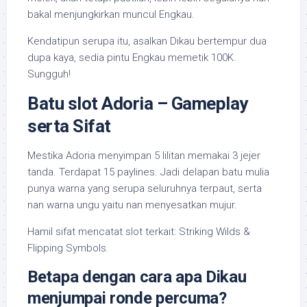
bakal menjungkirkan muncul Engkau.
Kendatipun serupa itu, asalkan Dikau bertempur dua
dupa kaya, sedia pintu Engkau memetik 100K.
Sungguh!
Batu slot Adoria – Gameplay
serta Sifat
Mestika Adoria menyimpan 5 lilitan memakai 3 jejer
tanda. Terdapat 15 paylines. Jadi delapan batu mulia
punya warna yang serupa seluruhnya terpaut, serta
nan warna ungu yaitu nan menyesatkan mujur.
Hamil sifat mencatat slot terkait: Striking Wilds &
Flipping Symbols.
Betapa dengan cara apa Dikau
menjumpai ronde percuma?