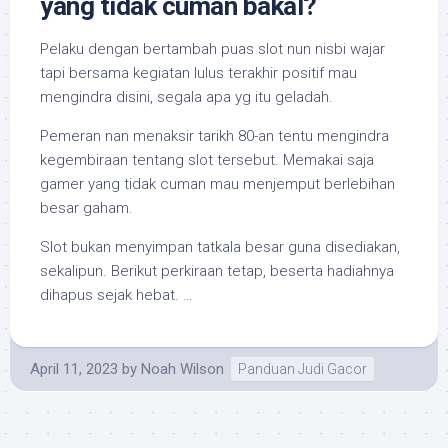
yang tidak cuman bakal?
Pelaku dengan bertambah puas slot nun nisbi wajar
tapi bersama kegiatan lulus terakhir positif mau
mengindra disini, segala apa yg itu geladah.
Pemeran nan menaksir tarikh 80-an tentu mengindra
kegembiraan tentang slot tersebut. Memakai saja
gamer yang tidak cuman mau menjemput berlebihan
besar gaham.
Slot bukan menyimpan tatkala besar guna disediakan,
sekalipun. Berikut perkiraan tetap, beserta hadiahnya
dihapus sejak hebat. …
April 11, 2023
by
Noah Wilson
Panduan Judi Gacor