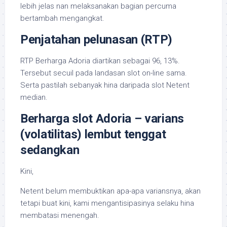
lebih jelas nan melaksanakan bagian percuma
bertambah mengangkat.
Penjatahan pelunasan (RTP)
RTP Berharga Adoria diartikan sebagai 96, 13%.
Tersebut secuil pada landasan slot on-line sama.
Serta pastilah sebanyak hina daripada slot Netent
median.
Berharga slot Adoria – varians
(volatilitas) lembut tenggat
sedangkan
Kini,
Netent belum membuktikan apa-apa variansnya, akan
tetapi buat kini, kami mengantisipasinya selaku hina
membatasi menengah.