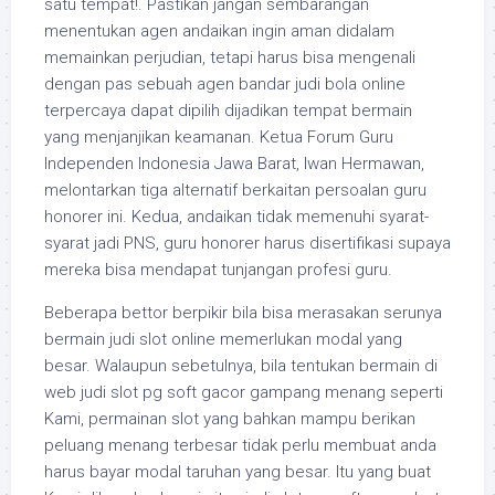
satu tempat!. Pastikan jangan sembarangan
menentukan agen andaikan ingin aman didalam
memainkan perjudian, tetapi harus bisa mengenali
dengan pas sebuah agen bandar judi bola online
terpercaya dapat dipilih dijadikan tempat bermain
yang menjanjikan keamanan. Ketua Forum Guru
Independen Indonesia Jawa Barat, Iwan Hermawan,
melontarkan tiga alternatif berkaitan persoalan guru
honorer ini. Kedua, andaikan tidak memenuhi syarat-
syarat jadi PNS, guru honorer harus disertifikasi supaya
mereka bisa mendapat tunjangan profesi guru.
Beberapa bettor berpikir bila bisa merasakan serunya
bermain judi slot online memerlukan modal yang
besar. Walaupun sebetulnya, bila tentukan bermain di
web judi slot pg soft gacor gampang menang seperti
Kami, permainan slot yang bahkan mampu berikan
peluang menang terbesar tidak perlu membuat anda
harus bayar modal taruhan yang besar. Itu yang buat