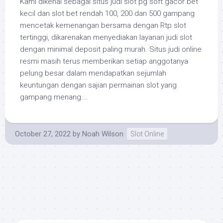
Kami dikenal sebagai situs judi slot pg soft gacor bet
kecil dan slot bet rendah 100, 200 dan 500 gampang
mencetak kemenangan bersama dengan Rtp slot
tertinggi, dikarenakan menyediakan layanan judi slot
dengan minimal deposit paling murah. Situs judi online
resmi masih terus memberikan setiap anggotanya
pelung besar dalam mendapatkan sejumlah
keuntungan dengan sajian permainan slot yang
gampang menang.…
October 27, 2022
by
Noah Wilson
Slot Online