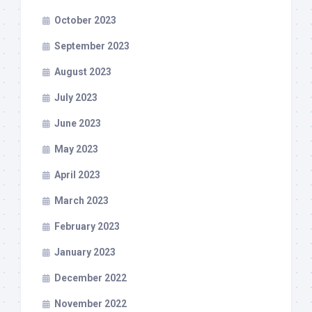
October 2023
September 2023
August 2023
July 2023
June 2023
May 2023
April 2023
March 2023
February 2023
January 2023
December 2022
November 2022