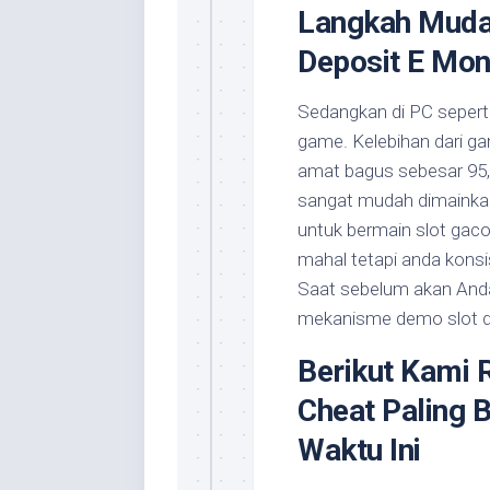
Langkah Mudah
Deposit E Mo
Sedangkan di PC seperti
game. Kelebihan dari g
amat bagus sebesar 95
sangat mudah dimainkan
untuk bermain slot gaco
mahal tetapi anda konsi
Saat sebelum akan Anda
mekanisme demo slot d
Berikut Kami
Cheat Paling 
Waktu Ini