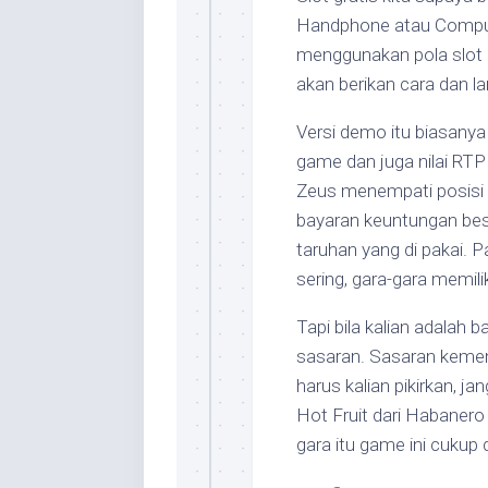
Handphone atau Compute
menggunakan pola slot 
akan berikan cara dan 
Versi demo itu biasanya
game dan juga nilai RT
Zeus menempati posisi 
bayaran keuntungan besa
taruhan yang di pakai. 
sering, gara-gara memil
Tapi bila kalian adalah
sasaran. Sasaran keme
harus kalian pikirkan, 
Hot Fruit dari Habanero
gara itu game ini cukup 