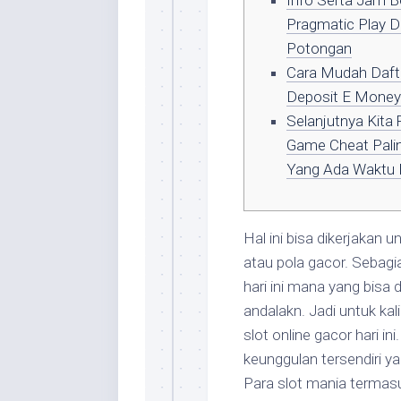
Info Serta Jam B
Pragmatic Play D
Potongan
Cara Mudah Dafta
Deposit E Money
Selanjutnya Kita
Game Cheat Palin
Yang Ada Waktu I
Hal ini bisa dikerjakan u
atau pola gacor. Sebagi
hari ini mana yang bisa 
andalakn. Jadi untuk ka
slot online gacor hari i
keunggulan tersendiri ya
Para slot mania termas