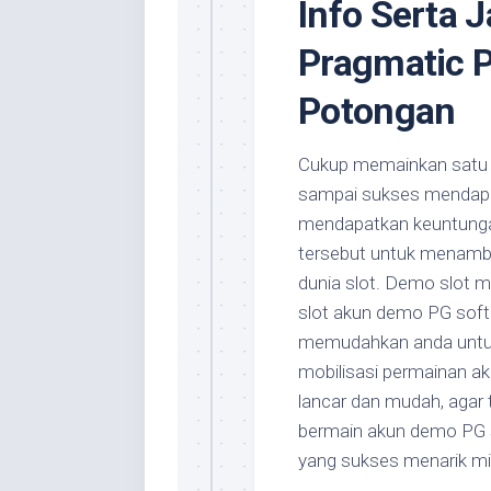
Info Serta 
Pragmatic P
Potongan
Cukup memainkan satu 
sampai sukses mendapat
mendapatkan keuntungan
tersebut untuk menamba
dunia slot. Demo slot m
slot akun demo PG soft 
memudahkan anda untuk
mobilisasi permainan ak
lancar dan mudah, agar
bermain akun demo PG s
yang sukses menarik min