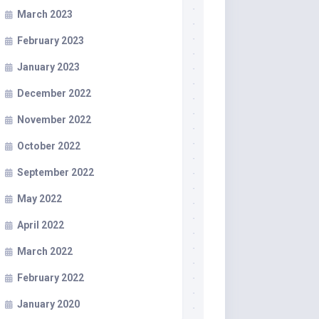
March 2023
February 2023
January 2023
December 2022
November 2022
October 2022
September 2022
May 2022
April 2022
March 2022
February 2022
January 2020