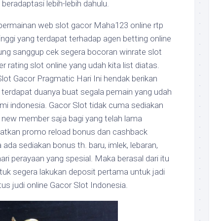
 beradaptasi lebih-lebih dahulu.
 permainan web slot gacor Maha123 online rtp
inggi yang terdapat terhadap agen betting online
ung sanggup cek segera bocoran winrate slot
r rating slot online yang udah kita list diatas.
lot Gacor Pragmatic Hari Ini hendak berikan
 terdapat duanya buat segala pemain yang udah
mi indonesia. Gacor Slot tidak cuma sediakan
new member saja bagi yang telah lama
atkan promo reload bonus dan cashback
 ada sediakan bonus th. baru, imlek, lebaran,
hari perayaan yang spesial. Maka berasal dari itu
ntuk segera lakukan deposit pertama untuk jadi
tus judi online Gacor Slot Indonesia.