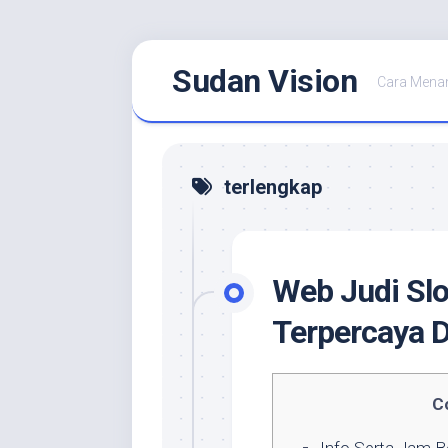
Skip
Sudan Vision
to
Cara Menan
content
terlengkap
Web Judi Slo
Terpercaya D
C