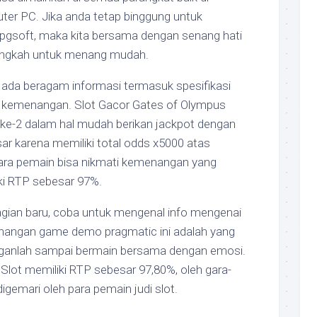
r PC. Jika anda tetap binggung untuk
pgsoft, maka kita bersama dengan senang hati
langkah untuk menang mudah.
 ada beragam informasi termasuk spesifikasi
P kemenangan. Slot Gacor Gates of Olympus
ke-2 dalam hal mudah berikan jackpot dengan
r karena memiliki total odds x5000 atas
Para pemain bisa nikmati kemenangan yang
iki RTP sebesar 97%.
 bagian baru, coba untuk mengenal info mengenai
nangan game demo pragmatic ini adalah yang
janganlah sampai bermain bersama dengan emosi.
 Slot memiliki RTP sebesar 97,80%, oleh gara-
digemari oleh para pemain judi slot.