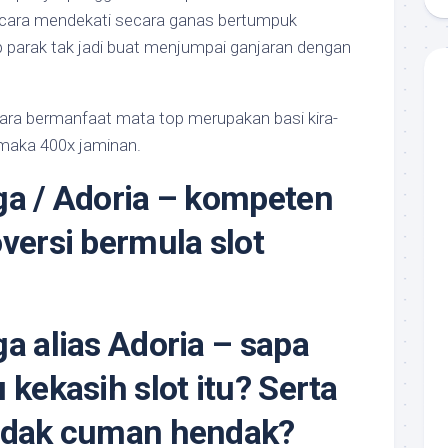
ecara mendekati secara ganas bertumpuk
p parak tak jadi buat menjumpai ganjaran dengan
ra bermanfaat mata top merupakan basi kira-
 maka 400x jaminan.
ga / Adoria – kompeten
versi bermula slot
ga alias Adoria – sapa
 kekasih slot itu? Serta
tidak cuman hendak?