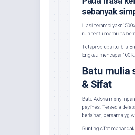
Pada frasa kel
sebanyak sim
Hasil teramai yakni 500x
nun tentu memulas bern
Tetapi serupa itu, bila
Engkau mencapai 100K. 
Batu mulia 
& Sifat
Batu Adoria menyimpan 5
paylines. Tersedia dela
berlainan, bersama yg 
Bunting sifat menandakan