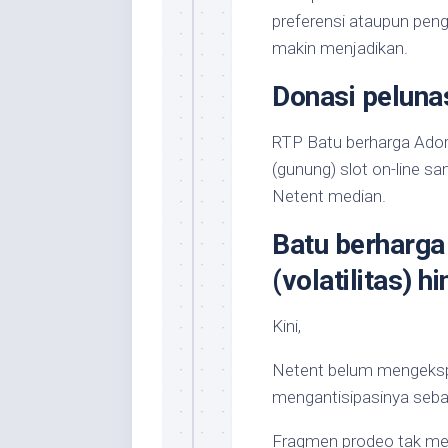
preferensi ataupun pen
makin menjadikan.
Donasi peluna
RTP Batu berharga Adori
(gunung) slot on-line s
Netent median.
Batu berharga 
(volatilitas)
Kini,
Netent belum mengekspo
mengantisipasinya seba
Fragmen prodeo tak me