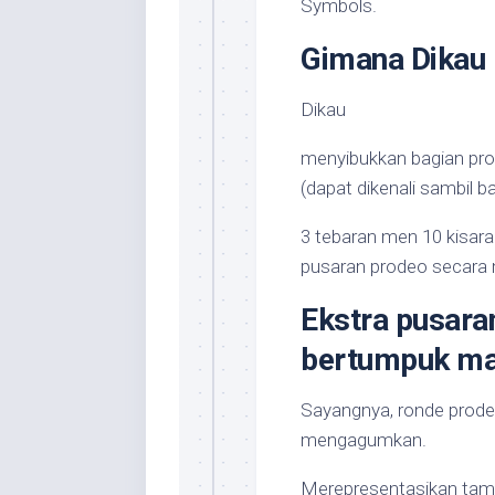
Symbols.
Gimana Dikau 
Dikau
menyibukkan bagian pro
(dapat dikenali sambil ba
3 tebaran men 10 kisar
pusaran prodeo secara
Ekstra pusara
bertumpuk ma
Sayangnya, ronde prodeo
mengagumkan.
Merepresentasikan tampi