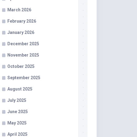
March 2026
February 2026
January 2026
December 2025
November 2025
October 2025
September 2025
August 2025
July 2025
June 2025
May 2025
April 2025