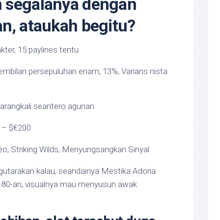
 segalanya dengan
n, ataukah begitu?
kter, 15 paylines tentu
embilan persepuluhan enam, 13%, Varians nista
 barangkali seantero agunan
0 – $€200
eo, Striking Wilds, Menyungsangkan Sinyal
ngutarakan kalau, seandainya Mestika Adoria
kh 80-an, visualnya mau menyusun awak