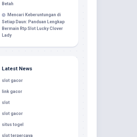
Betah
Mencari Keberuntungan di
Setiap Daun: Panduan Lengkap
Bermain Rtp Slot Lucky Clover
Lady
Latest News
slot gacor
link gacor
slot
slot gacor
situs togel
slot terpercaya