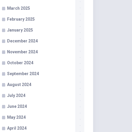
March 2025
February 2025
January 2025
December 2024
November 2024
October 2024
September 2024
August 2024
July 2024
June 2024
May 2024
April 2024