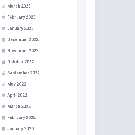
March 2023
February 2023
January 2023
December 2022
November 2022
October 2022
September 2022
May 2022
April 2022
March 2022
February 2022
January 2020