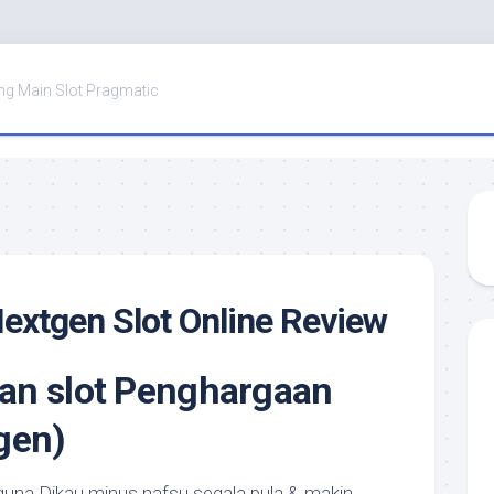
g Main Slot Pragmatic
Nextgen Slot Online Review
an slot Penghargaan
gen)
na Dikau minus nafsu segala pula & makin