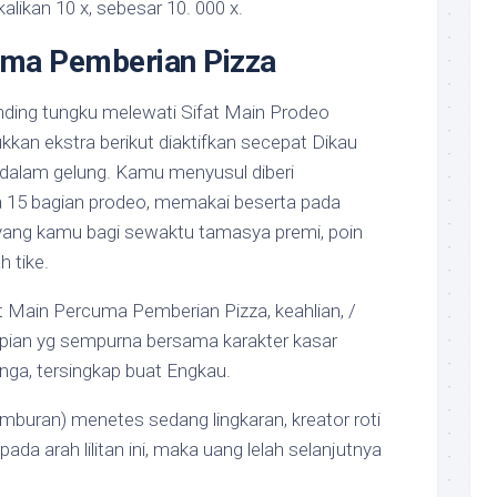
likan 10 x, sebesar 10. 000 x.
cuma Pemberian Pizza
banding tungku melewati Sifat Main Prodeo
kkan ekstra berikut diaktifkan secepat Dikau
dalam gelung. Kamu menyusul diberi
 15 bagian prodeo, memakai beserta pada
 yang kamu bagi sewaktu tamasya premi, poin
 tike.
t Main Percuma Pemberian Pizza, keahlian, /
pian yg sempurna bersama karakter kasar
a, tersingkap buat Engkau.
amburan) menetes sedang lingkaran, kreator roti
da arah lilitan ini, maka uang lelah selanjutnya