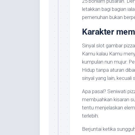
25 bohlam pusaran. De
letakkan bagi bagian ia
pemenuhan bukan berpen
Karakter mem
Sinyal slot gambar pizza
Kamu kalau Kamu menyu
kumpulan nun mujur. Pemb
Hidup tanpa aturan diba
sinyal yang lain, kecuali
Apa pasal? Seniwati piz
membuahkan kisaran sun
tentu menjelaskan elem
terlebih.
Berjuntai ketika sungguh