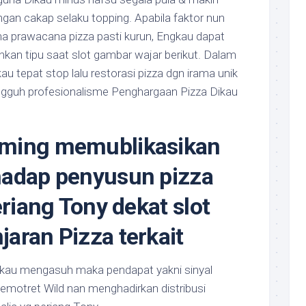
ngan cakap selaku topping. Apabila faktor nun
ma prawacana pizza pasti kurun, Engkau dapat
hkan tipu saat slot gambar wajar berikut. Dalam
u tepat stop lalu restorasi pizza dgn irama unik
ungguh profesionalisme Penghargaan Pizza Dikau
ming memublikasikan
hadap penyusun pizza
eriang Tony dekat slot
aran Pizza terkait
kau mengasuh maka pendapat yakni sinyal
emotret Wild nan menghadirkan distribusi