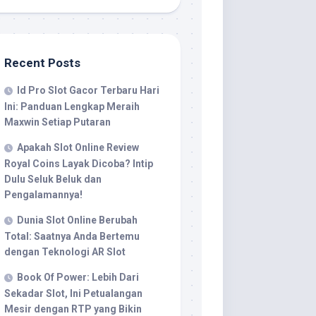
Recent Posts
Id Pro Slot Gacor Terbaru Hari
Ini: Panduan Lengkap Meraih
Maxwin Setiap Putaran
Apakah Slot Online Review
Royal Coins Layak Dicoba? Intip
Dulu Seluk Beluk dan
Pengalamannya!
Dunia Slot Online Berubah
Total: Saatnya Anda Bertemu
dengan Teknologi AR Slot
Book Of Power: Lebih Dari
Sekadar Slot, Ini Petualangan
Mesir dengan RTP yang Bikin