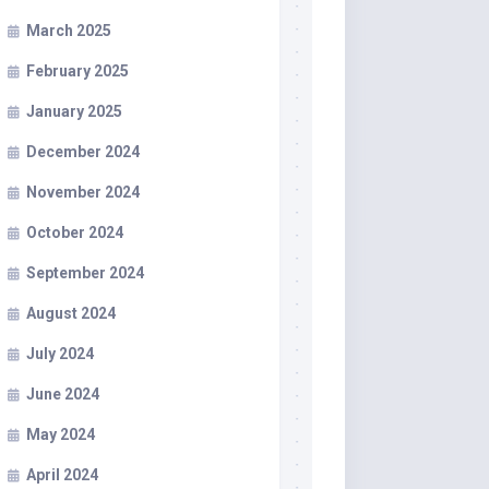
March 2025
February 2025
January 2025
December 2024
November 2024
October 2024
September 2024
August 2024
July 2024
June 2024
May 2024
April 2024