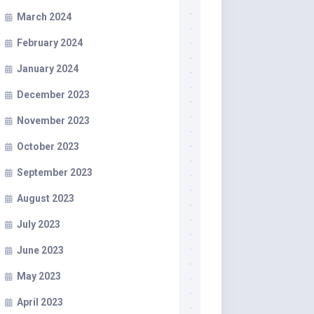
March 2024
February 2024
January 2024
December 2023
November 2023
October 2023
September 2023
August 2023
July 2023
June 2023
May 2023
April 2023