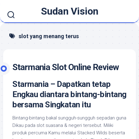
Skip
Sudan Vision
to
content
slot yang menang terus
Starmania Slot Online Review
Starmania – Dapatkan tetap
Engkau diantara bintang-bintang
bersama Singkatan itu
Bintang-bintang bakal sungguh-sungguh sepadan guna
Dikau pada slot suasana & negeri tersebut. Miliki
produk percuma Kamu melalui Stacked Wilds beserta