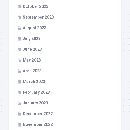
October 2023
September 2023
August 2023
July 2023
June 2023
May 2023
April 2023
March 2023
February 2023
January 2023
December 2022
November 2022