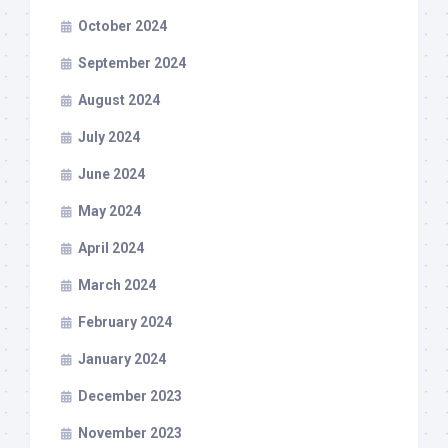
October 2024
September 2024
August 2024
July 2024
June 2024
May 2024
April 2024
March 2024
February 2024
January 2024
December 2023
November 2023