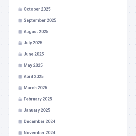
October 2025
September 2025
August 2025
July 2025
June 2025
May 2025
April 2025
March 2025
February 2025
January 2025
December 2024
November 2024