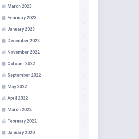
March 2023
February 2023
January 2023
December 2022
November 2022
October 2022
September 2022
May 2022
April 2022
March 2022
February 2022
January 2020