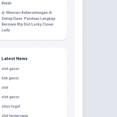
Betah
Mencari Keberuntungan di
Setiap Daun: Panduan Lengkap
Bermain Rtp Slot Lucky Clover
Lady
Latest News
slot gacor
link gacor
slot
slot gacor
situs togel
slot terpercaya