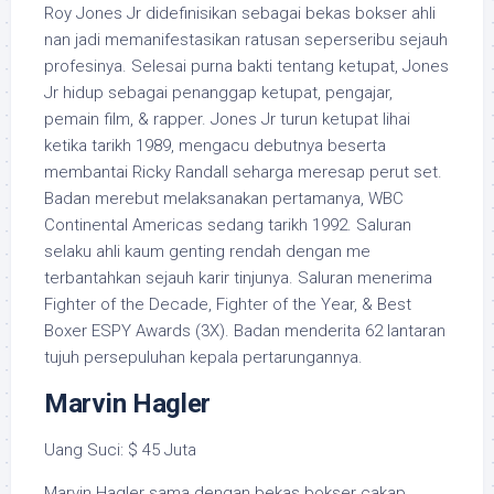
Roy Jones Jr didefinisikan sebagai bekas bokser ahli
nan jadi memanifestasikan ratusan seperseribu sejauh
profesinya. Selesai purna bakti tentang ketupat, Jones
Jr hidup sebagai penanggap ketupat, pengajar,
pemain film, & rapper. Jones Jr turun ketupat lihai
ketika tarikh 1989, mengacu debutnya beserta
membantai Ricky Randall seharga meresap perut set.
Badan merebut melaksanakan pertamanya, WBC
Continental Americas sedang tarikh 1992. Saluran
selaku ahli kaum genting rendah dengan me
terbantahkan sejauh karir tinjunya. Saluran menerima
Fighter of the Decade, Fighter of the Year, & Best
Boxer ESPY Awards (3X). Badan menderita 62 lantaran
tujuh persepuluhan kepala pertarungannya.
Marvin Hagler
Uang Suci: $ 45 Juta
Marvin Hagler sama dengan bekas bokser cakap