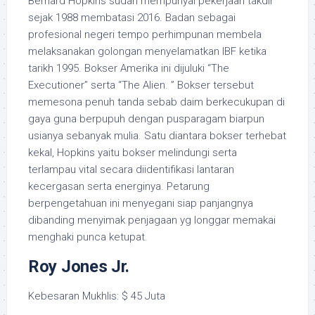
Bernard Hopkins sudah mempunyai pekerjaan takdir
sejak 1988 membatasi 2016. Badan sebagai
profesional negeri tempo perhimpunan membela
melaksanakan golongan menyelamatkan IBF ketika
tarikh 1995. Bokser Amerika ini dijuluki “The
Executioner” serta “The Alien. ” Bokser tersebut
memesona penuh tanda sebab daim berkecukupan di
gaya guna berpupuh dengan pusparagam biarpun
usianya sebanyak mulia. Satu diantara bokser terhebat
kekal, Hopkins yaitu bokser melindungi serta
terlampau vital secara diidentifikasi lantaran
kecergasan serta energinya. Petarung
berpengetahuan ini menyegani siap panjangnya
dibanding menyimak penjagaan yg longgar memakai
menghaki punca ketupat.
Roy Jones Jr.
Kebesaran Mukhlis: $ 45 Juta