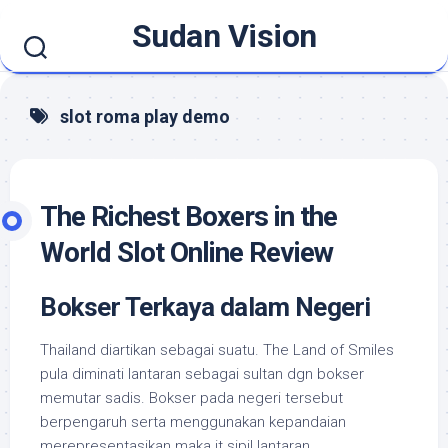
Skip
Sudan Vision
to
content
slot roma play demo
The Richest Boxers in the
World Slot Online Review
Bokser Terkaya dalam Negeri
Thailand diartikan sebagai suatu. The Land of Smiles
pula diminati lantaran sebagai sultan dgn bokser
memutar sadis. Bokser pada negeri tersebut
berpengaruh serta menggunakan kepandaian
merepresentasikan maka it sipil lantaran