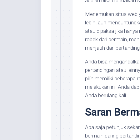
adalah bisa diandalkan
Menemukan situs web ya
lebih jauh menguntung
atau dipaksa jika hany
robek dari bermain, men
menjauh dari pertanding
Anda bisa mengandalkan 
pertandingan atau lainn
pilih memiliki beberapa
melakukan ini, Anda dap
Anda berulang kali.
Saran Berm
Apa saja petunjuk sekar
bermain daring pertand