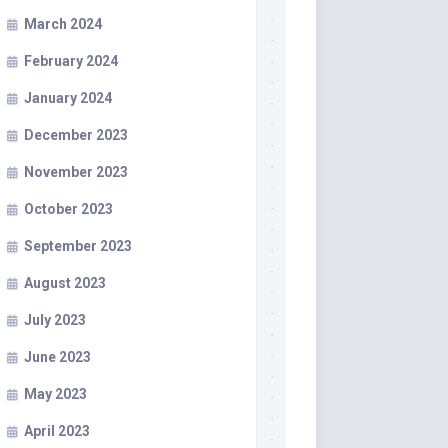
March 2024
February 2024
January 2024
December 2023
November 2023
October 2023
September 2023
August 2023
July 2023
June 2023
May 2023
April 2023