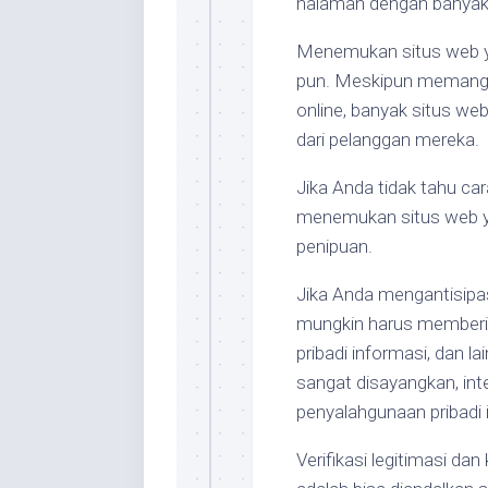
halaman dengan banyak 
Menemukan situs web ya
pun. Meskipun memang a
online, banyak situs w
dari pelanggan mereka.
Jika Anda tidak tahu car
menemukan situs web ya
penipuan.
Jika Anda mengantisipa
mungkin harus memberi 
pribadi informasi, dan l
sangat disayangkan, in
penyalahgunaan pribadi 
Verifikasi legitimasi d