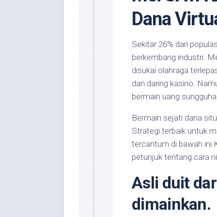
Dana Virtua
Sekitar 26% dari popula
berkembang industri. Me
disukai olahraga terlepa
dan daring kasino. Namu
bermain uang sungguha
Bermain sejati dana sit
Strategi terbaik untuk
tercantum di bawah ini
petunjuk tentang cara ni
Asli duit da
dimainkan.