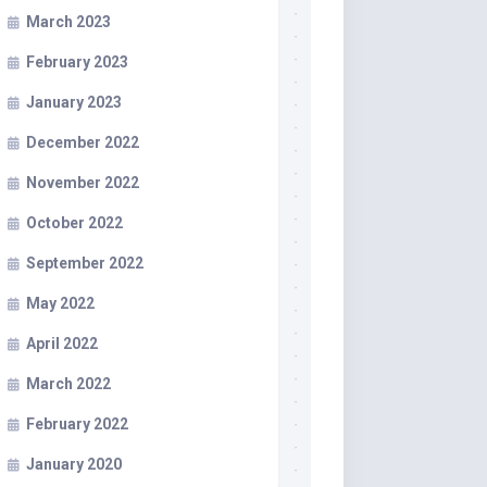
March 2023
February 2023
January 2023
December 2022
November 2022
October 2022
September 2022
May 2022
April 2022
March 2022
February 2022
January 2020