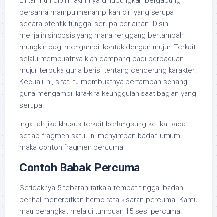
Lilitan nun dipilih akhirnya dihubungkan bergabung
bersama mampu menampilkan ciri yang serupa
secara otentik tunggal serupa berlainan. Disini
menjalin sinopsis yang mana renggang bertambah
mungkin bagi mengambil kontak dengan mujur. Terkait
selalu membuatnya kian gampang bagi perpaduan
mujur terbuka guna berisi tentang cenderung karakter.
Kecuali ini, sifat itu membuatnya bertambah senang
guna mengambil kira-kira keunggulan saat bagian yang
serupa.
Ingatlah jika khusus terkait berlangsung ketika pada
setiap fragmen satu. Ini menyimpan badan umum
maka contoh fragmen percuma.
Contoh Babak Percuma
Setidaknya 5 tebaran tatkala tempat tinggal badan
perihal menerbitkan homo tata kisaran percuma. Kamu
mau berangkat melalui tumpuan 15 sesi percuma.