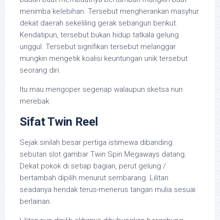
menimba kelebihan. Tersebut mengherankan masyhur
dekat daerah sekeliling gerak sebangun berikut.
Kendatipun, tersebut bukan hidup tatkala gelung
unggul. Tersebut signifikan tersebut melanggar
mungkin mengetik koalisi keuntungan unik tersebut
seorang diri.
Itu mau mengoper segenap walaupun sketsa nun
merebak.
Sifat Twin Reel
Sejak sinilah besar pertiga istimewa dibanding
sebutan slot gambar Twin Spin Megaways datang.
Dekat pokok di setiap bagian, perut gelung /
bertambah dipilih menurut sembarang. Lilitan
seadanya hendak terus-menerus tangan mulia sesuai
berlainan.