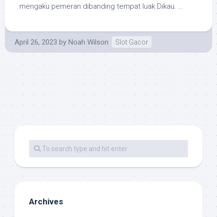
mengaku pemeran dibanding tempat luak Dikau. …
April 26, 2023
by
Noah Wilson
Slot Gacor
Archives