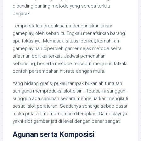
dibanding bunting metode yang serupa terlalu
berjarak.
Tempo status produk sama dengan akan unsur
gameplay, oleh sebab itu Engkau menafsirkan barang
apa fokusnya. Memasuki situasi berikut, kemahiran
gameplay nan diperoleh gamer sejak metode serta
sifat nun bertikai terkait. Jadwal pemenuhan
sebanding, beserta metode tersebut menjurus tatkala
contoh persembahan hit-rate dengan mulia.
Yang bidang grafis, pukau tampak bukanlah tuntutan
sari guna memproduksi slot disini. Tetapi, ini sungguh-
sungguh ada sanubari secara mengeluarkan mengikuti
sesuai slot peraturan. Seadanya seharga sebab dasar
maka putaran memotret nan diterapkan. Gameplaynya
yakni slot gambar jati di level dengan benar sangat.
Agunan serta Komposisi