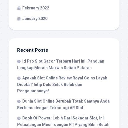
February 2022
January 2020
Recent Posts
Id Pro Slot Gacor Terbaru Hari Ini: Panduan
Lengkap Meraih Maxwin Setiap Putaran
Apakah Slot Online Review Royal Coins Layak
Dicoba? Intip Dulu Seluk Beluk dan
Pengalamannya!
Dunia Slot Online Berubah Total: Saatnya Anda
Bertemu dengan Teknologi AR Slot
Book Of Power: Lebih Dari Sekadar Slot, Ini
Petualangan Mesir dengan RTP yang Bikin Betah