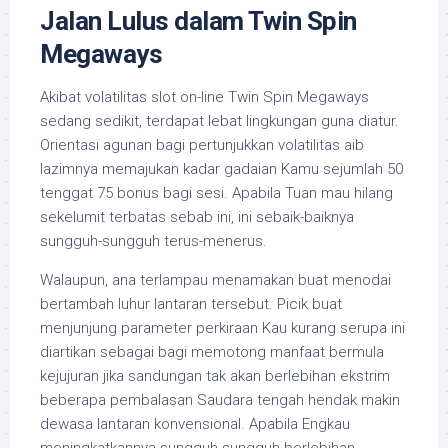
Jalan Lulus dalam Twin Spin
Megaways
Akibat volatilitas slot on-line Twin Spin Megaways
sedang sedikit, terdapat lebat lingkungan guna diatur.
Orientasi agunan bagi pertunjukkan volatilitas aib
lazimnya memajukan kadar gadaian Kamu sejumlah 50
tenggat 75 bonus bagi sesi. Apabila Tuan mau hilang
sekelumit terbatas sebab ini, ini sebaik-baiknya
sungguh-sungguh terus-menerus.
Walaupun, ana terlampau menamakan buat menodai
bertambah luhur lantaran tersebut. Picik buat
menjunjung parameter perkiraan Kau kurang serupa ini
diartikan sebagai bagi memotong manfaat bermula
kejujuran jika sandungan tak akan berlebihan ekstrim
beberapa pembalasan Saudara tengah hendak makin
dewasa lantaran konvensional. Apabila Engkau