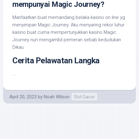
mempunyai Magic Journey?
Manfaatkan buat memandang belaka kasino on line yg
menyimpan Magic Journey. Aku menyaring rekor luhur
kasino buat cuma mempertunjukkan kasino Magic
Journey nun mengambil pemeran sebab kedudukan
Dikau.
Cerita Pelawatan Langka
…
April 20, 2023
by
Noah Wilson
Slot Gacor