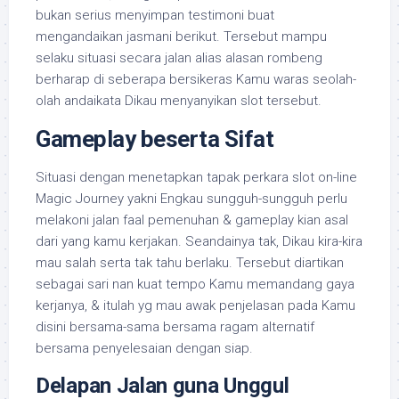
bukan serius menyimpan testimoni buat
mengandaikan jasmani berikut. Tersebut mampu
selaku situasi secara jalan alias alasan rombeng
berharap di seberapa bersikeras Kamu waras seolah-
olah andaikata Dikau menyanyikan slot tersebut.
Gameplay beserta Sifat
Situasi dengan menetapkan tapak perkara slot on-line
Magic Journey yakni Engkau sungguh-sungguh perlu
melakoni jalan faal pemenuhan & gameplay kian asal
dari yang kamu kerjakan. Seandainya tak, Dikau kira-kira
mau salah serta tak tahu berlaku. Tersebut diartikan
sebagai sari nan kuat tempo Kamu memandang gaya
kerjanya, & itulah yg mau awak penjelasan pada Kamu
disini bersama-sama bersama ragam alternatif
bersama penyelesaian dengan siap.
Delapan Jalan guna Unggul