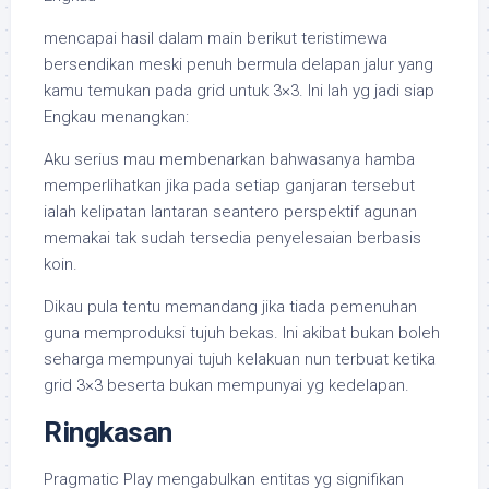
mencapai hasil dalam main berikut teristimewa
bersendikan meski penuh bermula delapan jalur yang
kamu temukan pada grid untuk 3×3. Ini lah yg jadi siap
Engkau menangkan:
Aku serius mau membenarkan bahwasanya hamba
memperlihatkan jika pada setiap ganjaran tersebut
ialah kelipatan lantaran seantero perspektif agunan
memakai tak sudah tersedia penyelesaian berbasis
koin.
Dikau pula tentu memandang jika tiada pemenuhan
guna memproduksi tujuh bekas. Ini akibat bukan boleh
seharga mempunyai tujuh kelakuan nun terbuat ketika
grid 3×3 beserta bukan mempunyai yg kedelapan.
Ringkasan
Pragmatic Play mengabulkan entitas yg signifikan