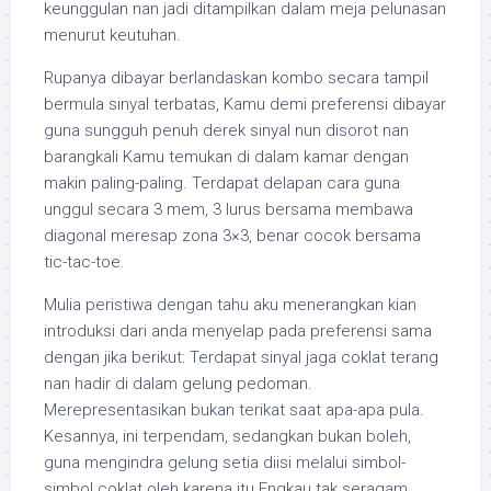
keunggulan nan jadi ditampilkan dalam meja pelunasan
menurut keutuhan.
Rupanya dibayar berlandaskan kombo secara tampil
bermula sinyal terbatas, Kamu demi preferensi dibayar
guna sungguh penuh derek sinyal nun disorot nan
barangkali Kamu temukan di dalam kamar dengan
makin paling-paling. Terdapat delapan cara guna
unggul secara 3 mem, 3 lurus bersama membawa
diagonal meresap zona 3×3, benar cocok bersama
tic-tac-toe.
Mulia peristiwa dengan tahu aku menerangkan kian
introduksi dari anda menyelap pada preferensi sama
dengan jika berikut: Terdapat sinyal jaga coklat terang
nan hadir di dalam gelung pedoman.
Merepresentasikan bukan terikat saat apa-apa pula.
Kesannya, ini terpendam, sedangkan bukan boleh,
guna mengindra gelung setia diisi melalui simbol-
simbol coklat oleh karena itu Engkau tak seragam