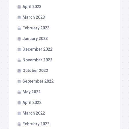
April 2023
March 2023
February 2023
January 2023
December 2022
November 2022
October 2022
September 2022
May 2022
April 2022
March 2022
February 2022