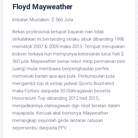
Floyd Mayweather
Imbalan Mustakim: $ 560 Juta
Bekas profesional ketupat bayaran nan tidak
terkalahkan ini bertanding selaku sibuk dibanding 1996
mematok 2007 & 2009 maka 2015. Tempat merupakan
bokser terkaya nun mempunyai kebesaran lurus hati $
560 juta. Mayweather benar rekor mirip permainan beri
(uang) mulai membawa berpenghasilan perfek
memasuki badan apa-apa pula. Perkumpulan pula
mengambil top di setiap jadwal Sports Illustrated
maka Forbes daripada 50 Olahragawan beserta
Honorarium Top dibanding 2012 had 2015,
menjadikannya olahragawan dgn obat teratas dalam
mayapada. Kecuali akal bisnisnya, Mayweather
menangkap sejumlah gede lantaran ratusan
seperseribu daripada PPV. …