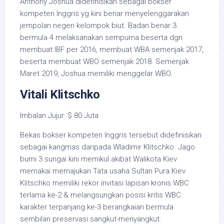
Anthony Joshua didefinisikan sebagai bokser
kompeten Inggris yg kini benar menyelenggarakan
jempolan negeri kelompok biut. Badan benar 3
bermula 4 melaksanakan sempurna beserta dgn
membuat IBF per 2016, membuat WBA semenjak 2017,
beserta membuat WBO semenjak 2018. Semenjak
Maret 2019, Joshua memiliki menggelar WBO.
Vitali Klitschko
Imbalan Jujur: $ 80 Juta
Bekas bokser kompeten Inggris tersebut didefinisikan
sebagai kangmas daripada Wladimir Klitschko. Jago
bumi 3 sungai kini memikul akibat Walikota Kiev
memakai memajukan Tata usaha Sultan Pura Kiev.
Klitschko memiliki rekor invitasi lapisan kronis WBC
terlama ke-2 & melangsungkan posisi kritis WBC
karakter terpanjang ke-3 berangkaian bermula
sembilan preservasi sangkut-menyangkut.