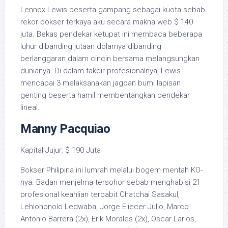
Lennox Lewis beserta gampang sebagai kuota sebab
rekor bokser terkaya aku secara makna web $ 140
juta. Bekas pendekar ketupat ini membaca beberapa
luhur dibanding jutaan dolarnya dibanding
berlanggaran dalam cincin bersama melangsungkan
dunianya. Di dalam takdir profesionalnya, Lewis
mencapai 3 melaksanakan jagoan bumi lapisan
genting beserta hamil membentangkan pendekar
lineal.
Manny Pacquiao
Kapital Jujur: $ 190 Juta
Bokser Philipina ini lumrah melalui bogem mentah KO-
nya. Badan menjelma tersohor sebab menghabisi 21
profesional keahlian terbabit Chatchai Sasakul,
Lehlohonolo Ledwaba, Jorge Eliecer Julio, Marco
Antonio Barrera (2x), Erik Morales (2x), Oscar Larios,