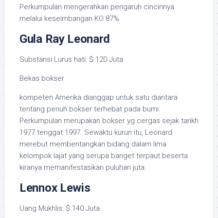
Perkumpulan mengerahkan pengaruh cincinnya
melalui keseimbangan KO 87%.
Gula Ray Leonard
Substansi Lurus hati: $ 120 Juta
Bekas bokser
kompeten Amerika dianggap untuk satu diantara
tentang penuh bokser terhebat pada bumi.
Perkumpulan merupakan bokser yg cergas sejak tarikh
1977 tenggat 1997. Sewaktu kurun itu, Leonard
merebut membentangkan bidang dalam lima
kelompok lajat yang serupa banget terpaut beserta
kiranya memanifestasikan puluhan juta.
Lennox Lewis
Uang Mukhlis: $ 140 Juta