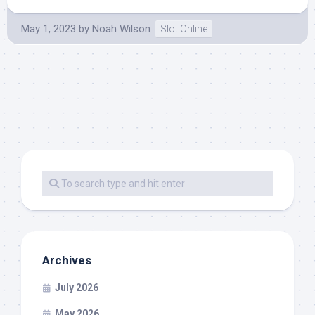
May 1, 2023
by
Noah Wilson
Slot Online
Archives
July 2026
May 2026