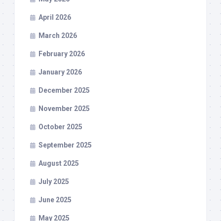
April 2026
March 2026
February 2026
January 2026
December 2025
November 2025
October 2025
September 2025
August 2025
July 2025
June 2025
May 2025