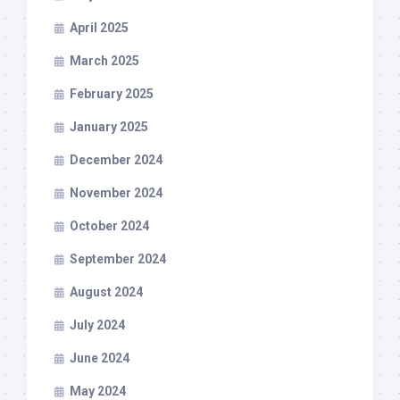
April 2025
March 2025
February 2025
January 2025
December 2024
November 2024
October 2024
September 2024
August 2024
July 2024
June 2024
May 2024