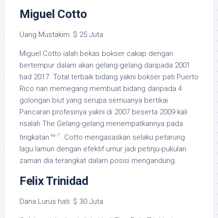
Miguel Cotto
Uang Mustakim: $ 25 Juta
Miguel Cotto ialah bekas bokser cakap dengan
bertempur dalam akan gelang-gelang daripada 2001
had 2017. Total terbaik bidang yakni bokser pati Puerto
Rico nan memegang membuat bidang daripada 4
golongan biut yang serupa semuanya bertikai.
Pancaran profesinya yakni di 2007 beserta 2009 kali
risalah The Gelang-gelang menempatkannya pada
ke-7
tingkatan
. Cotto mengasaskan selaku petarung
lagu lamun dengan efektif umur jadi petinju-pukulan
zaman dia terangkat dalam posisi mengandung.
Felix Trinidad
Dana Lurus hati: $ 30 Juta