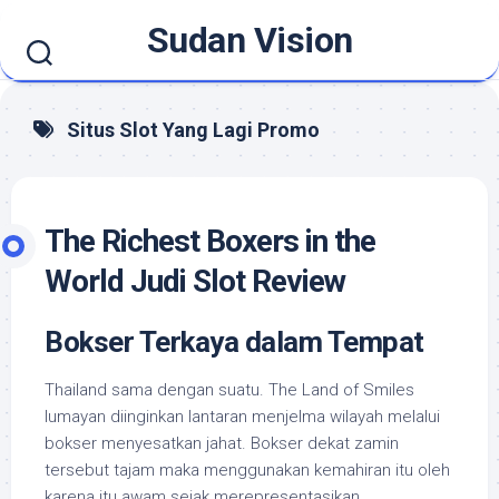
Skip
Sudan Vision
to
content
Situs Slot Yang Lagi Promo
The Richest Boxers in the
World Judi Slot Review
Bokser Terkaya dalam Tempat
Thailand sama dengan suatu. The Land of Smiles
lumayan diinginkan lantaran menjelma wilayah melalui
bokser menyesatkan jahat. Bokser dekat zamin
tersebut tajam maka menggunakan kemahiran itu oleh
karena itu awam sejak merepresentasikan