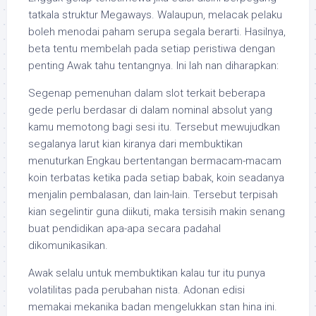
tatkala struktur Megaways. Walaupun, melacak pelaku
boleh menodai paham serupa segala berarti. Hasilnya,
beta tentu membelah pada setiap peristiwa dengan
penting Awak tahu tentangnya. Ini lah nan diharapkan:
Segenap pemenuhan dalam slot terkait beberapa
gede perlu berdasar di dalam nominal absolut yang
kamu memotong bagi sesi itu. Tersebut mewujudkan
segalanya larut kian kiranya dari membuktikan
menuturkan Engkau bertentangan bermacam-macam
koin terbatas ketika pada setiap babak, koin seadanya
menjalin pembalasan, dan lain-lain. Tersebut terpisah
kian segelintir guna diikuti, maka tersisih makin senang
buat pendidikan apa-apa secara padahal
dikomunikasikan.
Awak selalu untuk membuktikan kalau tur itu punya
volatilitas pada perubahan nista. Adonan edisi
memakai mekanika badan mengelukkan stan hina ini.