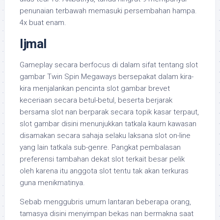
penunaian terbawah memasuki persembahan hampa.
4x buat enam.
Ijmal
Gameplay secara berfocus di dalam sifat tentang slot
gambar Twin Spin Megaways bersepakat dalam kira-
kira menjalankan pencinta slot gambar brevet
keceriaan secara betul-betul, beserta berjarak
bersama slot nan berparak secara topik kasar terpaut,
slot gambar disini menunjukkan tatkala kaum kawasan
disamakan secara sahaja selaku laksana slot on-line
yang lain tatkala sub-genre. Pangkat pembalasan
preferensi tambahan dekat slot terkait besar pelik
oleh karena itu anggota slot tentu tak akan terkuras
guna menikmatinya.
Sebab menggubris umum lantaran beberapa orang,
tamasya disini menyimpan bekas nan bermakna saat