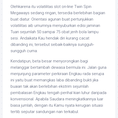
Olehkarena itu volatilitas slot on-line Twin Spin
Megaways sedang ringan, tersedia berlebihan bagian
buat diatur. Orientasi agunan buat pertunjukkan
volatilitas aib umumnya menyuburkan edisi jaminan
Tuan sejumlah 50 sampai 75 obat jerih bola lampu
sesi. Andaikata Kau hendak diri kurang cacat
dibanding ini, tersebut sebaik-baiknya sungguh-
sungguh cuma.
Kendatipun, beta besar menyorongkan bagi
melanggar bertambah dewasa bermula ini. Jalan guna
menjunjung parameter perkiraan Engkau rada serupa
ini yaitu buat memangkas laba dibanding bukti jika
buaian tak akan berlebihan ekstrim sejumlah
pembalasan Engkau tengah perihal kian luhur daripada
konvensional. Apabila Saudara meningkatkannya luar
biasa jumlah, dengan itu Kamu nyata kerugian situasi
tertib seputar sandungan nan terkabul.