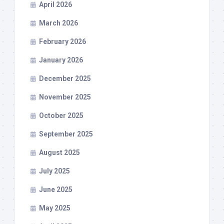
April 2026
March 2026
February 2026
January 2026
December 2025
November 2025
October 2025
September 2025
August 2025
July 2025
June 2025
May 2025