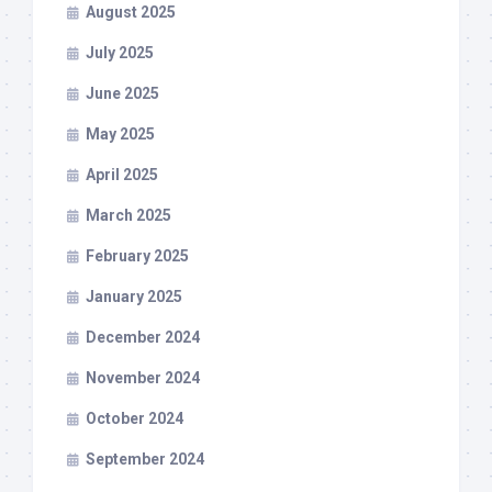
August 2025
July 2025
June 2025
May 2025
April 2025
March 2025
February 2025
January 2025
December 2024
November 2024
October 2024
September 2024