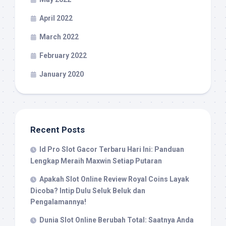
April 2022
March 2022
February 2022
January 2020
Recent Posts
Id Pro Slot Gacor Terbaru Hari Ini: Panduan
Lengkap Meraih Maxwin Setiap Putaran
Apakah Slot Online Review Royal Coins Layak
Dicoba? Intip Dulu Seluk Beluk dan
Pengalamannya!
Dunia Slot Online Berubah Total: Saatnya Anda