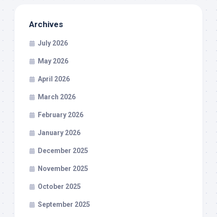
Archives
July 2026
May 2026
April 2026
March 2026
February 2026
January 2026
December 2025
November 2025
October 2025
September 2025