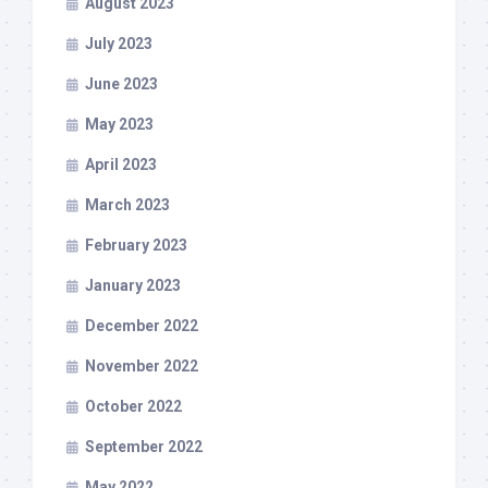
August 2023
July 2023
June 2023
May 2023
April 2023
March 2023
February 2023
January 2023
December 2022
November 2022
October 2022
September 2022
May 2022