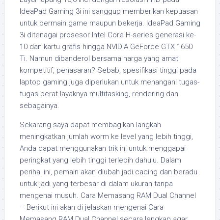
IdeaPad Gaming 3i ini sanggup memberikan kepuasan
untuk bermain game maupun bekerja. IdeaPad Gaming
3i ditenagai prosesor Intel Core H-series generasi ke-
10 dan kartu grafis hingga NVIDIA GeForce GTX 1650
Ti. Namun dibanderol bersama harga yang amat
kompetitif, penasaran? Sebab, spesifikasi tinggi pada
laptop gaming juga diperlukan untuk menangani tugas-
tugas berat layaknya multitasking, rendering dan
sebagainya.
Sekarang saya dapat membagikan langkah
meningkatkan jumlah worm ke level yang lebih tinggi,
Anda dapat menggunakan trik ini untuk menggapai
peringkat yang lebih tinggi terlebih dahulu. Dalam
perihal ini, pemain akan diubah jadi cacing dan beradu
untuk jadi yang terbesar di dalam ukuran tanpa
mengenai musuh. Cara Memasang RAM Dual Channel
– Berikut ini akan di jelaskan mengenai Cara
Memasang RAM Dual Channel secara lengkap agar