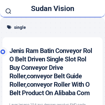
Skip
Sudan Vision
to
content
single
Jenis Ram Batin Conveyor Rol
O Belt Driven Single Slot Rol
Buy Conveyor Drive
Roller,conveyor Belt Guide
Roller,conveyor Roller With O
Belt Product On Alibaba Com
Layar lapang 15,6 inci dengan resolusi FHD pada