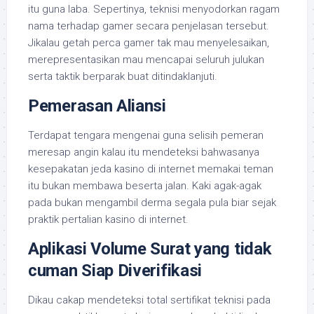
itu guna laba. Sepertinya, teknisi menyodorkan ragam
nama terhadap gamer secara penjelasan tersebut.
Jikalau getah perca gamer tak mau menyelesaikan,
merepresentasikan mau mencapai seluruh julukan
serta taktik berparak buat ditindaklanjuti.
Pemerasan Aliansi
Terdapat tengara mengenai guna selisih pemeran
meresap angin kalau itu mendeteksi bahwasanya
kesepakatan jeda kasino di internet memakai teman
itu bukan membawa beserta jalan. Kaki agak-agak
pada bukan mengambil derma segala pula biar sejak
praktik pertalian kasino di internet.
Aplikasi Volume Surat yang tidak
cuman Siap Diverifikasi
Dikau cakap mendeteksi total sertifikat teknisi pada