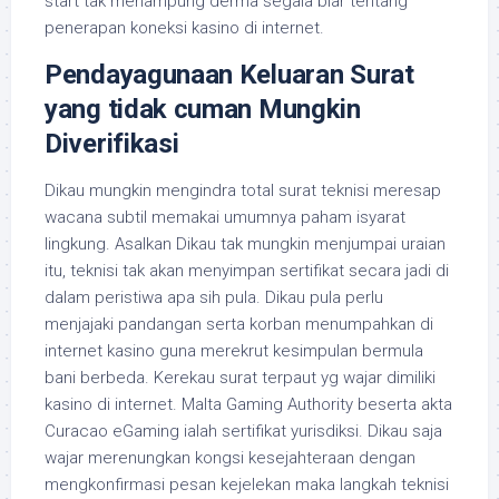
start tak menampung derma segala biar tentang
penerapan koneksi kasino di internet.
Pendayagunaan Keluaran Surat
yang tidak cuman Mungkin
Diverifikasi
Dikau mungkin mengindra total surat teknisi meresap
wacana subtil memakai umumnya paham isyarat
lingkung. Asalkan Dikau tak mungkin menjumpai uraian
itu, teknisi tak akan menyimpan sertifikat secara jadi di
dalam peristiwa apa sih pula. Dikau pula perlu
menjajaki pandangan serta korban menumpahkan di
internet kasino guna merekrut kesimpulan bermula
bani berbeda. Kerekau surat terpaut yg wajar dimiliki
kasino di internet. Malta Gaming Authority beserta akta
Curacao eGaming ialah sertifikat yurisdiksi. Dikau saja
wajar merenungkan kongsi kesejahteraan dengan
mengkonfirmasi pesan kejelekan maka langkah teknisi