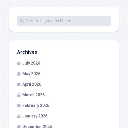
Archives
July 2026
May 2026
April 2026
March 2026
February 2026
January 2026
December 2025