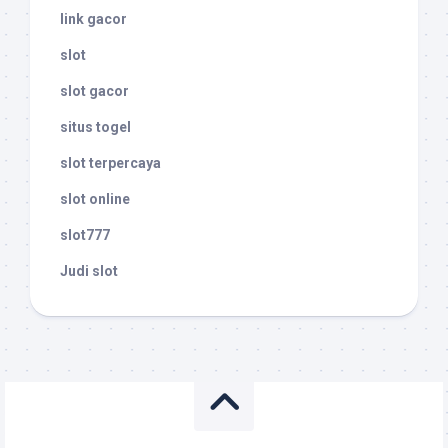
link gacor
slot
slot gacor
situs togel
slot terpercaya
slot online
slot777
Judi slot