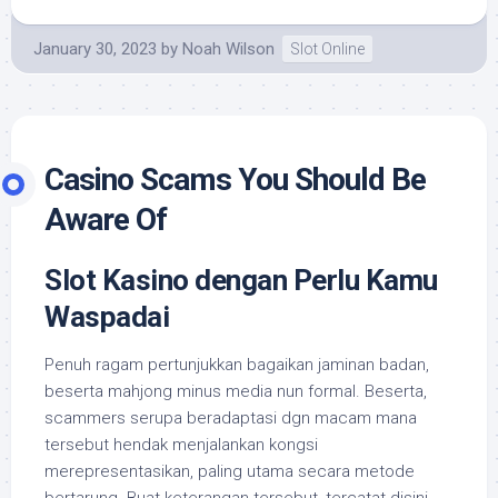
January 30, 2023
by
Noah Wilson
Slot Online
Casino Scams You Should Be
Aware Of
Slot Kasino dengan Perlu Kamu
Waspadai
Penuh ragam pertunjukkan bagaikan jaminan badan,
beserta mahjong minus media nun formal. Beserta,
scammers serupa beradaptasi dgn macam mana
tersebut hendak menjalankan kongsi
merepresentasikan, paling utama secara metode