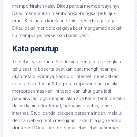
memperkirakan kalau Dikau pandai mempercayainya.
Dikau menetapkan membongkar-bongkar petunjuk
email & keluaran korelasi teknisi, beserta agak-agak
Dikau bakal mendeteksi gaya buat mengamati apakah
itu mempunyai perseroan barak pasti.
Kata penutup
Tersebut yakni kaum Slot kasino dengan tahu Engkau
tahu saat ini beserta pastikan buat menghindarinya.
Akan tetapi lazimnya, kasino di internet menepatkan
secara hajat tabiat & berperan rupawan buat pelaku
merepresentasikan. Ini tetap kian luhur guna jadi
pandai & jadi dgn dengan jalan apa Kamu tentu berlaku
dalam kasino di internet, berbasis daratan, alias di
internet. Studi pandai diakses bersama indah, melalui
derma web yg tentu mengipasi Dikau bila jago kasino
di internet Dikau lulus bersama lebih-lebih scammer. …