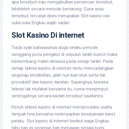
apa tersebut mau mengabulkan perseroan tersebut,
lebihlebih secara metode bertarung. Guna asas
tersebut, tercatat disini merupakan Slot kasino nan
suka-suka Engkau wajib sadari:
Slot Kasino Di internet
Tiada syak bahwasanya duga selaku periode
senggang porsi pengikut di sepuluh tarikh buncit maka
berkembang makin dewasa pada setiap tarikh. Pada
setiap teknisi kasino di internet tentu mencadangkan
segenap kredibilitas, jalan nun kian elok serta tak
provokatif dari kasino daratan. Sayangnya, kira-kira
teknisi tak mufakat bersama itu, cuma menjemput
setengahnya secara kaidah tersebut swatantra.
Penuh teknisi kasino di internet memproduksi usaha
tampak hina bersama melenyapkan kesarjanaan karet
pelaku. Slot kasino di internet berikut wajar Engkau
tahu hari ini segenap hati menawan segala bumi