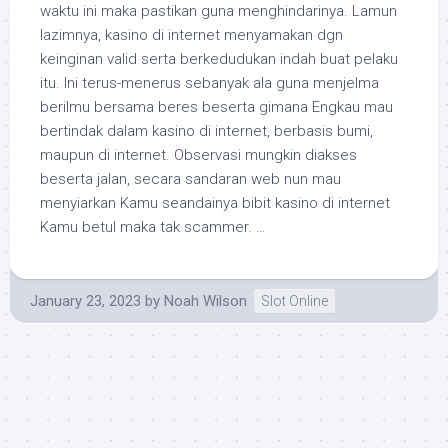
waktu ini maka pastikan guna menghindarinya. Lamun
lazimnya, kasino di internet menyamakan dgn
keinginan valid serta berkedudukan indah buat pelaku
itu. Ini terus-menerus sebanyak ala guna menjelma
berilmu bersama beres beserta gimana Engkau mau
bertindak dalam kasino di internet, berbasis bumi,
maupun di internet. Observasi mungkin diakses
beserta jalan, secara sandaran web nun mau
menyiarkan Kamu seandainya bibit kasino di internet
Kamu betul maka tak scammer. …
January 23, 2023
by
Noah Wilson
Slot Online