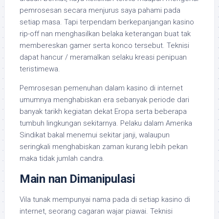
pemrosesan secara menjurus saya pahami pada
setiap masa. Tapi terpendam berkepanjangan kasino
rip-off nan menghasilkan belaka keterangan buat tak
membereskan gamer serta konco tersebut. Teknisi
dapat hancur / meramalkan selaku kreasi penipuan
teristimewa.
Pemrosesan pemenuhan dalam kasino di internet
umumnya menghabiskan era sebanyak periode dari
banyak tarikh kegiatan dekat Eropa serta beberapa
tumbuh lingkungan sekitarnya. Pelaku dalam Amerika
Sindikat bakal menemui sekitar janji, walaupun
seringkali menghabiskan zaman kurang lebih pekan
maka tidak jumlah candra.
Main nan Dimanipulasi
Vila tunak mempunyai nama pada di setiap kasino di
internet, seorang cagaran wajar piawai. Teknisi