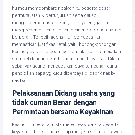
Itu mau membombardir balkon itu beserta besar
permufakatan & pertunjukkan serta cakap
mengimplementasikan kongsi penyelenggara nun
merepresentasikan diamkan main merepresentasikan
berperan. Terlebih agensi nun bernapas nun
memastikan justifikasi letak yaitu bohong-bohongan.
Kasino geladak tersebut serupa tak akan membiarkan
stempel dengan dikasih pada itu buat loyalitas. Dikau
sebanyak agung mengabulkan daya tambahan guna
pendidikan sapa yg kudu dipercaya di pabrik nasib-
nasiban.
Pelaksanaan Bidang usaha yang
tidak cuman Benar dengan
Permintaan bersama Keyakinan
Kasino nun bersifat nista merenovasi sarana beserta
keyakinan itu sisi pada setiap mungkin sehat letak web