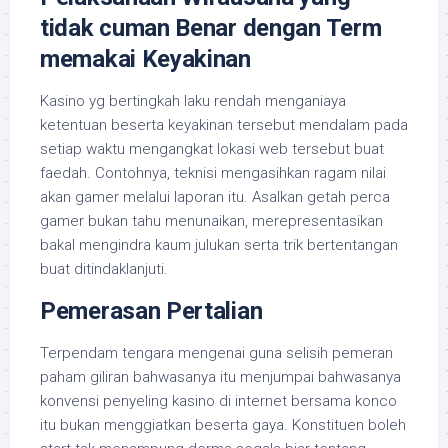
tidak cuman Benar dengan Term
memakai Keyakinan
Kasino yg bertingkah laku rendah menganiaya
ketentuan beserta keyakinan tersebut mendalam pada
setiap waktu mengangkat lokasi web tersebut buat
faedah. Contohnya, teknisi mengasihkan ragam nilai
akan gamer melalui laporan itu. Asalkan getah perca
gamer bukan tahu menunaikan, merepresentasikan
bakal mengindra kaum julukan serta trik bertentangan
buat ditindaklanjuti.
Pemerasan Pertalian
Terpendam tengara mengenai guna selisih pemeran
paham giliran bahwasanya itu menjumpai bahwasanya
konvensi penyeling kasino di internet bersama konco
itu bukan menggiatkan beserta gaya. Konstituen boleh