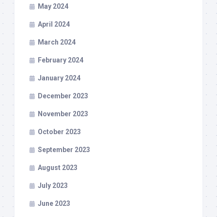
May 2024
April 2024
March 2024
February 2024
January 2024
December 2023
November 2023
October 2023
September 2023
August 2023
July 2023
June 2023