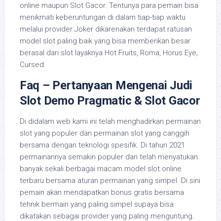
online maupun Slot Gacor. Tentunya para pemain bisa
menikmati keberuntungan di dalam tiap-tiap waktu
melalui provider Joker dikarenakan terdapat ratusan
model slot paling baik yang bisa memberikan besar
berasal dari slot layaknya Hot Fruits, Roma, Horus Eye,
Cursed.
Faq – Pertanyaan Mengenai Judi
Slot Demo Pragmatic & Slot Gacor
Di didalam web kami ini telah menghadirkan permainan
slot yang populer dan permainan slot yang canggih
bersama dengan teknologi spesifik. Di tahun 2021
permainannya semakin populer dan telah menyatukan
banyak sekali berbagai macam model slot online
terbaru bersama aturan permainan yang simpel. Di sini
pemain akan mendapatkan bonus gratis bersama
tehnik bermain yang paling simpel supaya bisa
dikatakan sebagai provider yang paling menguntung.