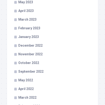
May 2023
April 2023
March 2023
February 2023
January 2023
December 2022
November 2022
October 2022
September 2022
May 2022
April 2022
March 2022