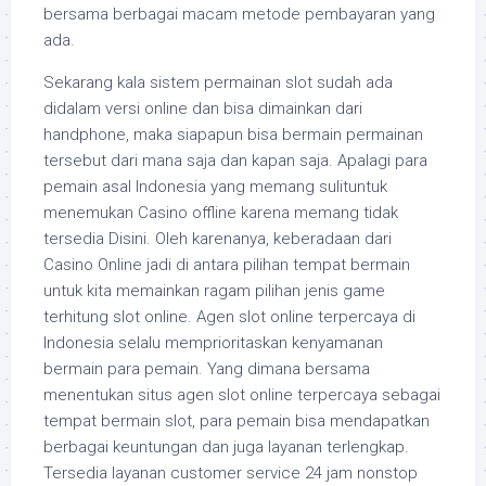
bersama berbagai macam metode pembayaran yang
ada.
Sekarang kala sistem permainan slot sudah ada
didalam versi online dan bisa dimainkan dari
handphone, maka siapapun bisa bermain permainan
tersebut dari mana saja dan kapan saja. Apalagi para
pemain asal Indonesia yang memang sulituntuk
menemukan Casino offline karena memang tidak
tersedia Disini. Oleh karenanya, keberadaan dari
Casino Online jadi di antara pilihan tempat bermain
untuk kita memainkan ragam pilihan jenis game
terhitung slot online. Agen slot online terpercaya di
Indonesia selalu memprioritaskan kenyamanan
bermain para pemain. Yang dimana bersama
menentukan situs agen slot online terpercaya sebagai
tempat bermain slot, para pemain bisa mendapatkan
berbagai keuntungan dan juga layanan terlengkap.
Tersedia layanan customer service 24 jam nonstop