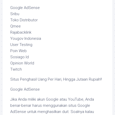
Google AdSense
Sribu
Toko Distributor
Qmee
Rajabacklink
Yougov Indonesia
User Testing
Poin Web
Sosiago.Id
Opinion World
Twitch
Situs Penghasil Uang Per Hari, Hingga Jutaan Rupiah!!
Google AdSense
Jika Anda miliki akun Google atau YouTube, Anda
benar-benar harus menggunakan situs Google
AdSense untuk menghasilkan duit. Soalnya kalau