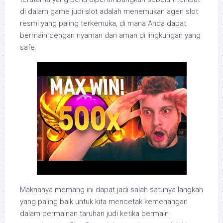
di dalam game judi slot adalah menemukan agen slot
resmi yang paling terkemuka, di mana Anda dapat
bermain dengan nyaman dan aman di lingkungan yang
safe.
Maknanya memang ini dapat jadi salah satunya langkah
yang paling baik untuk kita mencetak kemenangan
dalam permainan taruhan judi ketika bermain