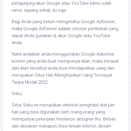
pengunjung akun Google atau YouTube kamu udah
rame, sayang sekali, itu saja.
Bagi Anda yang belum mengetahui Google AdSense,
maka Google AdSense adalah service periklanan yang
dapat Anda gunakan di akun Google atau YouTube
Anda.
Nanti andaikan anda menggunakan Google Adsense,
konten yang anda buat mempunyai iklan, maka berasal
dari iklan tersebut anda bisa mendapatkan uang dan
merupakan Situs Hari Menghasilkan Uang Tercepat
Tanpa Modal 2022.
Sribu
Situs Sribu ini merupakan website penghasil duit per
hari yang bisa digunakan oleh orang-orang yang
mempunyai pekerjaan freelance designer lho. Bebas
dari desainer manapun, bisa desain interior, desain