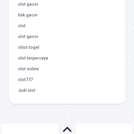
slot gacor
link gacor
slot
slot gacor
situs togel
slot terpercaya
slot online
slot777
Judi slot