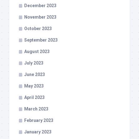
December 2023
November 2023
October 2023
September 2023
August 2023
July 2023
June 2023
May 2023
April 2023
March 2023
February 2023
January 2023