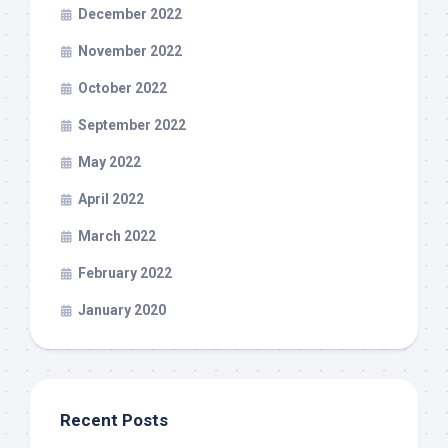
December 2022
November 2022
October 2022
September 2022
May 2022
April 2022
March 2022
February 2022
January 2020
Recent Posts