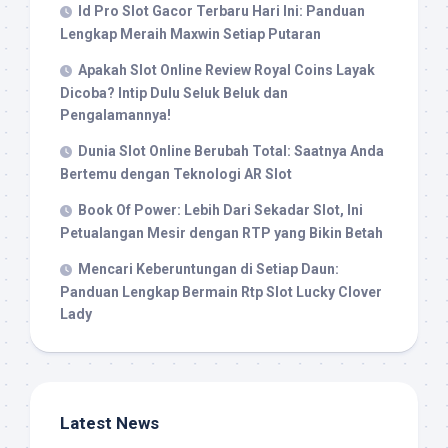
Id Pro Slot Gacor Terbaru Hari Ini: Panduan
Lengkap Meraih Maxwin Setiap Putaran
Apakah Slot Online Review Royal Coins Layak
Dicoba? Intip Dulu Seluk Beluk dan
Pengalamannya!
Dunia Slot Online Berubah Total: Saatnya Anda
Bertemu dengan Teknologi AR Slot
Book Of Power: Lebih Dari Sekadar Slot, Ini
Petualangan Mesir dengan RTP yang Bikin Betah
Mencari Keberuntungan di Setiap Daun:
Panduan Lengkap Bermain Rtp Slot Lucky Clover
Lady
Latest News