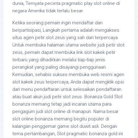
dunia, Ternyata pecinta pragmatic play slot online di
negara Amerika tidak terlalu besar.
Ketika seorang pemain ingin mendaftar dan
berpartisipasi, Langkah pertama adalah mengakses
situs agen petir slot zeus yang sah dan terpercaya.
Untuk membuka halaman utama website judi petir slot
zeus, pemain dapat membuka link slot kakek petir
terbaru yang dihadirkan melalui tiap-tiap jenis
perangkat yang paling disayangi penggunaan.
Kemudian, sehabis sukses membuka web resmi agen
slot kakek zeus terpercaya, Anda dapat mengklik opsi
dari menu pendaftaran untuk selesaikan pendaftaran
atau buat akun judi petir slot zeus. Bonanza Gold Slot
bonanza memang tetap jadi incaran utama para
pengagum judi slot online di manapun. Nama besar
slot online bonanza memang begitu populer di
kalangan penggemar game slot duwit asli. Dengan
tema pertambangan, Slot pragmatic bonanza gold ini