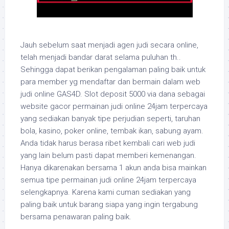
Jauh sebelum saat menjadi agen judi secara online,
telah menjadi bandar darat selama puluhan th..
Sehingga dapat berikan pengalaman paling baik untuk
para member yg mendaftar dan bermain dalam web
judi online GAS4D. Slot deposit 5000 via dana sebagai
website gacor permainan judi online 24jam terpercaya
yang sediakan banyak tipe perjudian seperti, taruhan
bola, kasino, poker online, tembak ikan, sabung ayam.
Anda tidak harus berasa ribet kembali cari web judi
yang lain belum pasti dapat memberi kemenangan.
Hanya dikarenakan bersama 1 akun anda bisa mainkan
semua tipe permainan judi online 24jam terpercaya
selengkapnya. Karena kami cuman sediakan yang
paling baik untuk barang siapa yang ingin tergabung
bersama penawaran paling baik.