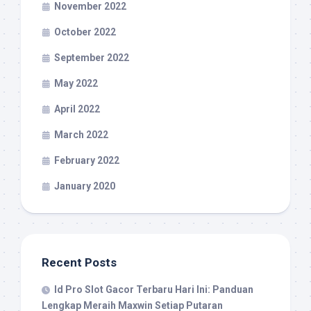
November 2022
October 2022
September 2022
May 2022
April 2022
March 2022
February 2022
January 2020
Recent Posts
Id Pro Slot Gacor Terbaru Hari Ini: Panduan
Lengkap Meraih Maxwin Setiap Putaran