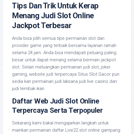
Tips Dan Trik Untuk Kerap
Menang Judi Slot Online
Jackpot Terbesar
Anda bisa pilih semua tipe permainan slot dari
provider game yang terbaik bersama layanan ramah
selama 24 jam. Anda bisa mendapati peluang paling
besar untuk dapat menang selama bermain jackpot
slot. Selain meluangkan permainan judi slot, joker
gaming, website judi terpercaya Situs Slot Gacor pun
sedia kan permainan judi laksana judi live casino dan
judi tembak ikan.
Daftar Web Judi Slot Online
Terpercaya Serta Terpopuler
Sekarang kami bakal mengajarkan langkah untuk
mainkan permainan daftar Live22 slot online gampang