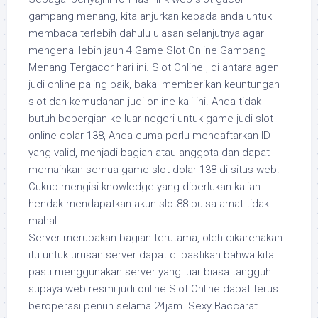
gampang menang, kita anjurkan kepada anda untuk
membaca terlebih dahulu ulasan selanjutnya agar
mengenal lebih jauh 4 Game Slot Online Gampang
Menang Tergacor hari ini. Slot Online , di antara agen
judi online paling baik, bakal memberikan keuntungan
slot dan kemudahan judi online kali ini. Anda tidak
butuh bepergian ke luar negeri untuk game judi slot
online dolar 138, Anda cuma perlu mendaftarkan ID
yang valid, menjadi bagian atau anggota dan dapat
memainkan semua game slot dolar 138 di situs web.
Cukup mengisi knowledge yang diperlukan kalian
hendak mendapatkan akun slot88 pulsa amat tidak
mahal.
Server merupakan bagian terutama, oleh dikarenakan
itu untuk urusan server dapat di pastikan bahwa kita
pasti menggunakan server yang luar biasa tangguh
supaya web resmi judi online Slot Online dapat terus
beroperasi penuh selama 24jam. Sexy Baccarat