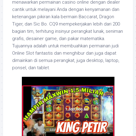
menawarkan permainan casino online dengan dealer
cantik untuk melayani Anda dengan kenyamanan dan
ketenangan pikiran kala bermain Baccarat, Dragon
Tiger, dan Sic Bo. CQ9 mempekerjakan lebih dari 200
bagian tim, terhitung insinyur perangkat lunak, seniman
grafis, desainer game, dan pakar matematika.
Tujuannya adalah untuk membuahkan permainan judi
Online Slot fantastis dan menghibur dan juga dapat
dimainkan di semua perangkat, juga desktop, laptop,
ponsel, dan tablet.