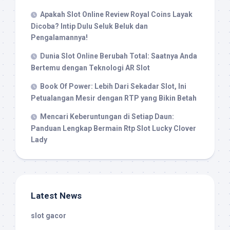
Apakah Slot Online Review Royal Coins Layak
Dicoba? Intip Dulu Seluk Beluk dan
Pengalamannya!
Dunia Slot Online Berubah Total: Saatnya Anda
Bertemu dengan Teknologi AR Slot
Book Of Power: Lebih Dari Sekadar Slot, Ini
Petualangan Mesir dengan RTP yang Bikin Betah
Mencari Keberuntungan di Setiap Daun:
Panduan Lengkap Bermain Rtp Slot Lucky Clover
Lady
Latest News
slot gacor