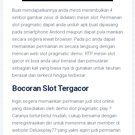
Buat mendapatkannya anda mesti menimbulkan 4
simbol gambar zeus di didalam mesin slot. Permainan
slot pragmatic dapat anda unduh apk buat dipasang
pada smartphone Andorid maupun dapat pula mainkan
secara segera lewat browser. Pada pc anda dapat
memainkan permainan ini secara langsung dengan
mencari web slot pragmatic demo. RTP mesin slot
gacor ini bisa anda ukur berasal dari pemutaran
sebagian kali yang biasa nya di gunakan untuk taruhan
berasal dari terkecil hingga terbesar.
Bocoran Slot Tergacor
Ingin segera memainkan permainan judi slot online
yang disediakan oleh demo slot pragmatic play ?
Caranya betul-betul mudah, cukup bersama dengan
meregistrasikan diri untuk menerima akun member di
website Deluxeplay77 yang yakni agen judi permainan