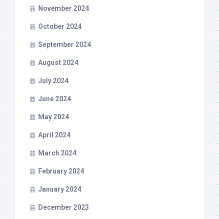
November 2024
October 2024
September 2024
August 2024
July 2024
June 2024
May 2024
April 2024
March 2024
February 2024
January 2024
December 2023