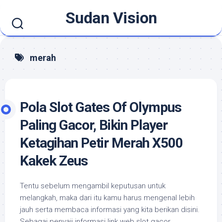
Skip
Sudan Vision
to
content
merah
Pola Slot Gates Of Olympus
Paling Gacor, Bikin Player
Ketagihan Petir Merah X500
Kakek Zeus
Tentu sebelum mengambil keputusan untuk
melangkah, maka dari itu kamu harus mengenal lebih
jauh serta membaca informasi yang kita berikan disini.
Sebagai penyaji informasi link web slot gacor