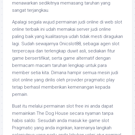
menawarkan sedikitnya memasang taruhan yang
sangat terjangkau.
Apalagi segala wujud permainan judi online di web slot
online terbaik ini udah memakai server judi online
paling baik yang kualitasnya udah tidak mesti diragukan
lagi. Sudah sewajarnya Onicslot88, sebagai agen slot
terpercaya dan terlengkap duwit asli, sediakan fitur
game bersertifikat, serta game alternatif dengan
bermacam macam taruhan lengkap untuk para
member setia kita. Dimana hampir semua mesin judi
slot online yang dirilis oleh provider pragmatic play
tetap berhasil memberikan kemenangan kepada
pemain.
Buat itu melalui permainan slot free ini anda dapat
memainkan The Dog House secara nyaman tanpa
habis saldo. Sesudah anda masuk ke game slot
Pragmatic yang anda inginkan, karenanya langkah