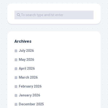
Archives
July 2026
May 2026
April 2026
March 2026
February 2026
January 2026
December 2025