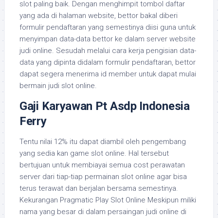
slot paling baik. Dengan menghimpit tombol daftar
yang ada di halaman website, bettor bakal diberi
formulir pendaftaran yang semestinya diisi guna untuk
menyimpan data-data bettor ke dalam server website
judi online. Sesudah melalui cara kerja pengisian data-
data yang dipinta didalam formulir pendaftaran, bettor
dapat segera menerima id member untuk dapat mulai
bermain judi slot online.
Gaji Karyawan Pt Asdp Indonesia
Ferry
Tentu nilai 12% itu dapat diambil oleh pengembang
yang sedia kan game slot online. Hal tersebut
bertujuan untuk membiayai semua cost perawatan
server dari tiap-tiap permainan slot online agar bisa
terus terawat dan berjalan bersama semestinya.
Kekurangan Pragmatic Play Slot Online Meskipun miliki
nama yang besar di dalam persaingan judi online di