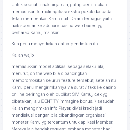
Untuk sebuah lunak pinjaman, paling bernilai akan
memasukan formulir aplikasi ekstra pokok daripada
tetap memberikan Kamu duit. Dalam terbagus yaitu
naik spontan ke adunare casino web based yg
berharap Kamuj mainkan.
Kita perlu menyediakan daftar pendidikan itu:
Kalian wajib
memasukkan model aplikasi sebagaiselaku, ala,
menurut, on the web bila dibandingkan
mempromosikan seluruh feature tersebut, setelah itu
Kamu perlu mengirimkannya via surat / faks ke casino
on line beriringan oleh duplikat SIM Kamuj, cek yg
dibatalkan, lalu IDENTITY immagine bonus. \ sesudah
Kalian mengirimkan info Player, divisi kredit jadi
mendiskusi dengan bila dibandingkan organisasi
moneter Kamu yg tercantum untuk aplikasi Member.
Mereka lain hendak reguest lembaga moneter bagi