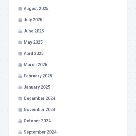
August 2025
July 2025
June 2025
May 2025
April 2025
March 2025
February 2025
January 2025
December 2024
November 2024
October 2024
September 2024