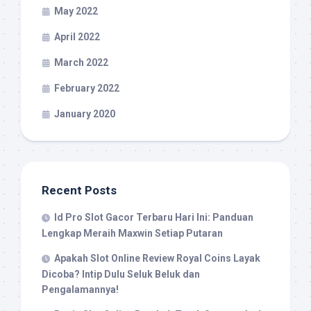
May 2022
April 2022
March 2022
February 2022
January 2020
Recent Posts
Id Pro Slot Gacor Terbaru Hari Ini: Panduan
Lengkap Meraih Maxwin Setiap Putaran
Apakah Slot Online Review Royal Coins Layak
Dicoba? Intip Dulu Seluk Beluk dan
Pengalamannya!