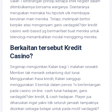
Salah 1 keterangan prinsip kenapa efek negatif dalam
ditimbulkannya bersama warganya. Diantaranya
merupakan memakai hiu hipotek utk membiayai
kerutinan main mereka. Tetapi, melimpah bettor
berpikir atas mengenyam garis vardagskl?der kredit
casino web based yg bermanfaat buat mereka untuk
teknologi menambahkan modal menggiring mereka.
Berkaitan tersebut Kredit
Casino?
Segenap mengizinkan Kalian bagi \ malahan sewakti
Member tak menarik sekantong duit tunai.
Menggunakan frasa kredit, Kalian sanggup
menggunakan 3 bentuk dalam persis 1x bertentangan
pada casino on-line: cash tunai hadapan, garis
vardagskl?der kredit, & cash hadapan. Player jua
diharuskan ingat yakni tdk seluruh jamaah tampaknya
diizinkan sebagai belajar untuk pada motif vardagskl?