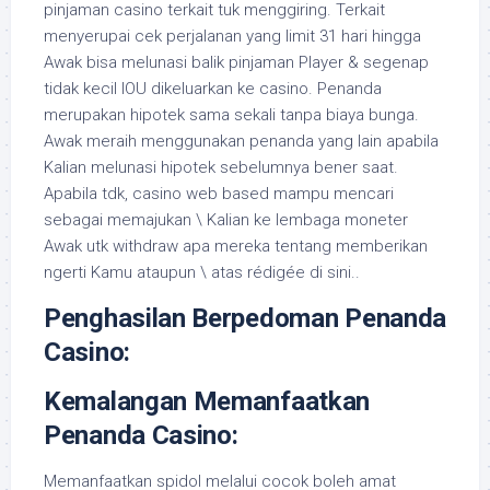
pinjaman casino terkait tuk menggiring. Terkait
menyerupai cek perjalanan yang limit 31 hari hingga
Awak bisa melunasi balik pinjaman Player & segenap
tidak kecil IOU dikeluarkan ke casino. Penanda
merupakan hipotek sama sekali tanpa biaya bunga.
Awak meraih menggunakan penanda yang lain apabila
Kalian melunasi hipotek sebelumnya bener saat.
Apabila tdk, casino web based mampu mencari
sebagai memajukan \ Kalian ke lembaga moneter
Awak utk withdraw apa mereka tentang memberikan
ngerti Kamu ataupun \ atas rédigée di sini..
Penghasilan Berpedoman Penanda
Casino:
Kemalangan Memanfaatkan
Penanda Casino:
Memanfaatkan spidol melalui cocok boleh amat