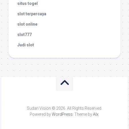
situs togel
slot terpercaya
slot online
slot777
Judi slot
Sudan Vision © 2026. All Rights Reserved.
Powered by
WordPress
. Theme by
Alx
.