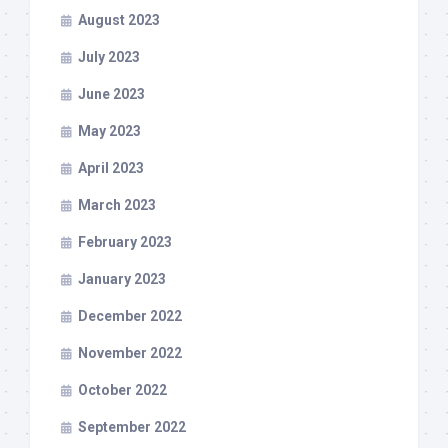
August 2023
July 2023
June 2023
May 2023
April 2023
March 2023
February 2023
January 2023
December 2022
November 2022
October 2022
September 2022