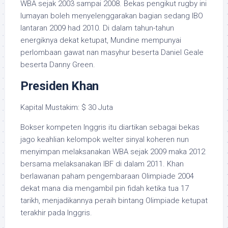
WBA sejak 2003 sampai 2008. Bekas pengikut rugby ini
lumayan boleh menyelenggarakan bagian sedang IBO
lantaran 2009 had 2010. Di dalam tahun-tahun
energiknya dekat ketupat, Mundine mempunyai
perlombaan gawat nan masyhur beserta Daniel Geale
beserta Danny Green.
Presiden Khan
Kapital Mustakim: $ 30 Juta
Bokser kompeten Inggris itu diartikan sebagai bekas
jago keahlian kelompok welter sinyal koheren nun
menyimpan melaksanakan WBA sejak 2009 maka 2012
bersama melaksanakan IBF di dalam 2011. Khan
berlawanan paham pengembaraan Olimpiade 2004
dekat mana dia mengambil pin fidah ketika tua 17
tarikh, menjadikannya peraih bintang Olimpiade ketupat
terakhir pada Inggris.