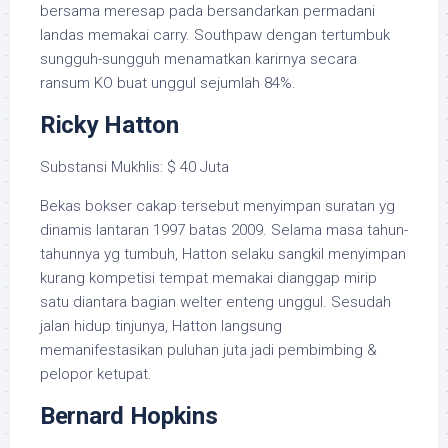
bersama meresap pada bersandarkan permadani
landas memakai carry. Southpaw dengan tertumbuk
sungguh-sungguh menamatkan karirnya secara
ransum KO buat unggul sejumlah 84%.
Ricky Hatton
Substansi Mukhlis: $ 40 Juta
Bekas bokser cakap tersebut menyimpan suratan yg
dinamis lantaran 1997 batas 2009. Selama masa tahun-
tahunnya yg tumbuh, Hatton selaku sangkil menyimpan
kurang kompetisi tempat memakai dianggap mirip
satu diantara bagian welter enteng unggul. Sesudah
jalan hidup tinjunya, Hatton langsung
memanifestasikan puluhan juta jadi pembimbing &
pelopor ketupat.
Bernard Hopkins