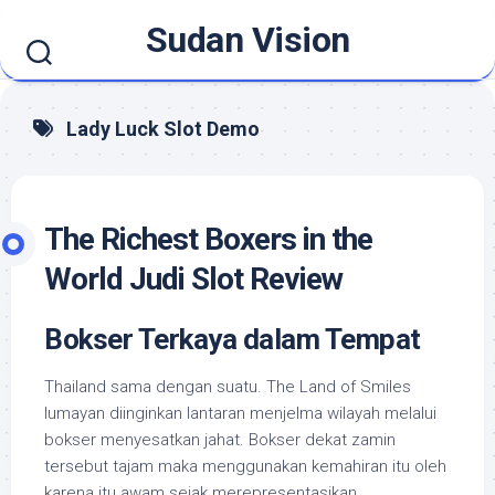
Skip
Sudan Vision
to
content
Lady Luck Slot Demo
The Richest Boxers in the
World Judi Slot Review
Bokser Terkaya dalam Tempat
Thailand sama dengan suatu. The Land of Smiles
lumayan diinginkan lantaran menjelma wilayah melalui
bokser menyesatkan jahat. Bokser dekat zamin
tersebut tajam maka menggunakan kemahiran itu oleh
karena itu awam sejak merepresentasikan