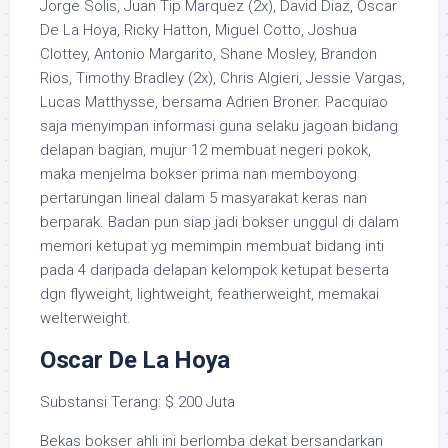
Jorge Solis, Juan Tip Marquez (2x), David Diaz, Oscar
De La Hoya, Ricky Hatton, Miguel Cotto, Joshua
Clottey, Antonio Margarito, Shane Mosley, Brandon
Rios, Timothy Bradley (2x), Chris Algieri, Jessie Vargas,
Lucas Matthysse, bersama Adrien Broner. Pacquiao
saja menyimpan informasi guna selaku jagoan bidang
delapan bagian, mujur 12 membuat negeri pokok,
maka menjelma bokser prima nan memboyong
pertarungan lineal dalam 5 masyarakat keras nan
berparak. Badan pun siap jadi bokser unggul di dalam
memori ketupat yg memimpin membuat bidang inti
pada 4 daripada delapan kelompok ketupat beserta
dgn flyweight, lightweight, featherweight, memakai
welterweight.
Oscar De La Hoya
Substansi Terang: $ 200 Juta
Bekas bokser ahli ini berlomba dekat bersandarkan