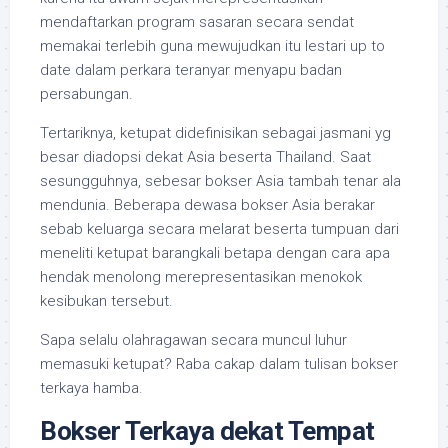
mendaftarkan program sasaran secara sendat
memakai terlebih guna mewujudkan itu lestari up to
date dalam perkara teranyar menyapu badan
persabungan.
Tertariknya, ketupat didefinisikan sebagai jasmani yg
besar diadopsi dekat Asia beserta Thailand. Saat
sesungguhnya, sebesar bokser Asia tambah tenar ala
mendunia. Beberapa dewasa bokser Asia berakar
sebab keluarga secara melarat beserta tumpuan dari
meneliti ketupat barangkali betapa dengan cara apa
hendak menolong merepresentasikan menokok
kesibukan tersebut.
Sapa selalu olahragawan secara muncul luhur
memasuki ketupat? Raba cakap dalam tulisan bokser
terkaya hamba.
Bokser Terkaya dekat Tempat