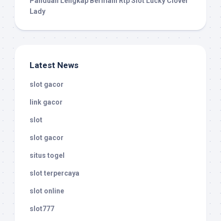
Panduan Lengkap Bermain Rtp Slot Lucky Clover
Lady
Latest News
slot gacor
link gacor
slot
slot gacor
situs togel
slot terpercaya
slot online
slot777