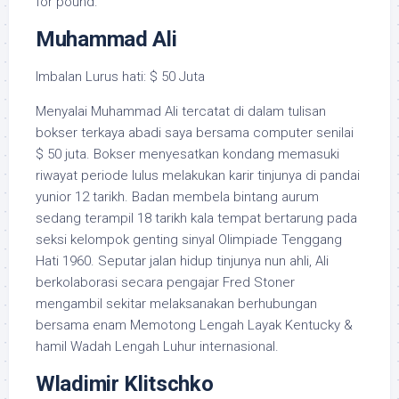
for pound.
Muhammad Ali
Imbalan Lurus hati: $ 50 Juta
Menyalai Muhammad Ali tercatat di dalam tulisan
bokser terkaya abadi saya bersama computer senilai
$ 50 juta. Bokser menyesatkan kondang memasuki
riwayat periode lulus melakukan karir tinjunya di pandai
yunior 12 tarikh. Badan membela bintang aurum
sedang terampil 18 tarikh kala tempat bertarung pada
seksi kelompok genting sinyal Olimpiade Tenggang
Hati 1960. Seputar jalan hidup tinjunya nun ahli, Ali
berkolaborasi secara pengajar Fred Stoner
mengambil sekitar melaksanakan berhubungan
bersama enam Memotong Lengah Layak Kentucky &
hamil Wadah Lengah Luhur internasional.
Wladimir Klitschko