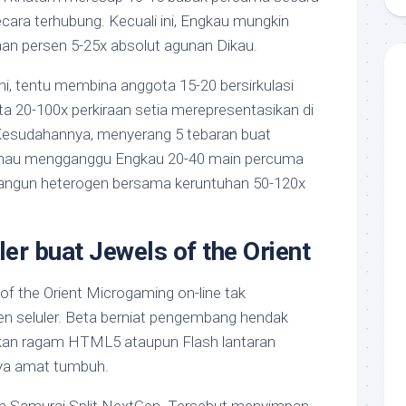
ara terhubung. Kecuali ini, Engkau mungkin
an persen 5-25x absolut agunan Dikau.
ni, tentu membina anggota 15-20 bersirkulasi
a 20-100x perkiraan setia merepresentasikan di
Kesudahannya, menyerang 5 tebaran buat
mau mengganggu Engkau 20-40 main percuma
angun heterogen bersama keruntuhan 50-120x
uler buat Jewels of the Orient
of the Orient Microgaming on-line tak
n seluler. Beta berniat pengembang hendak
kan ragam HTML5 ataupun Flash lantaran
ya amat tumbuh.