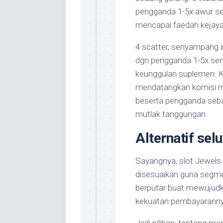
pengganda 1-5x awur sec
mencapai faedah kejaya
4 scatter, senyampang i
dgn pengganda 1-5x sert
keunggulan suplemen. 
mendatangkan komisi 
beserta pengganda seb
mutlak tanggungan.
Alternatif sel
Sayangnya, slot Jewels 
disesuaikan guna segme
berputar buat mewujud
kekuatan pembayarann