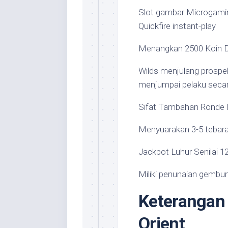
Slot gambar Microgamin
Quickfire instant-play
Menangkan 2500 Koin D
Wilds menjulang prospe
menjumpai pelaku seca
Sifat Tambahan Ronde
Menyuarakan 3-5 tebar
Jackpot Luhur Senilai 
Miliki penunaian gembun
Keterangan 
Orient