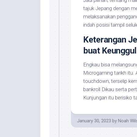
Jadi pilihan, tentang m
tajuk Jepang dengan mer
melaksanakan penggan
indah posisi tampil sel
Keterangan Je
buat Keunggul
Engkau bisa melangsun
Microgaming tarikh itu. 
touchdown, terselip k
bankroll Dikau serta pe
Kunjungan itu berisiko t
January 30, 2023
by
Noah Wil