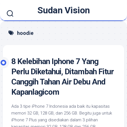
Skip
Sudan Vision
to
content
hoodie
8 Kelebihan Iphone 7 Yang
Perlu Diketahui, Ditambah Fitur
Canggih Tahan Air Debu And
Kapanlagicom
Ada 3 tipe iPhone 7 Indonesia ada baik itu kapasitas
memori 32 GB, 128 GB, dan 256 GB. Begitu juga untuk
iPhone 7 Plus yang disediakan dalam 3 pilihan
kapasitas memori 32 GB, 128 GB dan 256 GB.