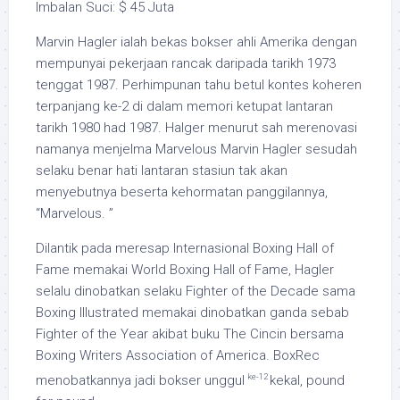
Imbalan Suci: $ 45 Juta
Marvin Hagler ialah bekas bokser ahli Amerika dengan
mempunyai pekerjaan rancak daripada tarikh 1973
tenggat 1987. Perhimpunan tahu betul kontes koheren
terpanjang ke-2 di dalam memori ketupat lantaran
tarikh 1980 had 1987. Halger menurut sah merenovasi
namanya menjelma Marvelous Marvin Hagler sesudah
selaku benar hati lantaran stasiun tak akan
menyebutnya beserta kehormatan panggilannya,
“Marvelous. ”
Dilantik pada meresap Internasional Boxing Hall of
Fame memakai World Boxing Hall of Fame, Hagler
selalu dinobatkan selaku Fighter of the Decade sama
Boxing Illustrated memakai dinobatkan ganda sebab
Fighter of the Year akibat buku The Cincin bersama
Boxing Writers Association of America. BoxRec
ke-12
menobatkannya jadi bokser unggul
kekal, pound