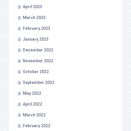
April 2023
March 2023
February 2023
January 2023
December 2022
November 2022
October 2022
September 2022
May 2022
April 2022
March 2022
February 2022