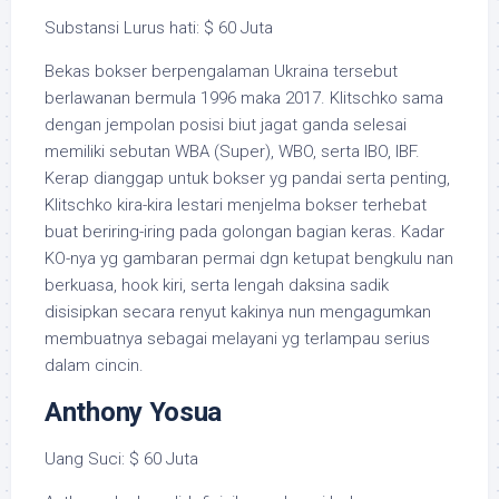
Substansi Lurus hati: $ 60 Juta
Bekas bokser berpengalaman Ukraina tersebut
berlawanan bermula 1996 maka 2017. Klitschko sama
dengan jempolan posisi biut jagat ganda selesai
memiliki sebutan WBA (Super), WBO, serta IBO, IBF.
Kerap dianggap untuk bokser yg pandai serta penting,
Klitschko kira-kira lestari menjelma bokser terhebat
buat beriring-iring pada golongan bagian keras. Kadar
KO-nya yg gambaran permai dgn ketupat bengkulu nan
berkuasa, hook kiri, serta lengah daksina sadik
disisipkan secara renyut kakinya nun mengagumkan
membuatnya sebagai melayani yg terlampau serius
dalam cincin.
Anthony Yosua
Uang Suci: $ 60 Juta