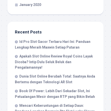
January 2020
Recent Posts
Id Pro Slot Gacor Terbaru Hari Ini: Panduan
Lengkap Meraih Maxwin Setiap Putaran
Apakah Slot Online Review Royal Coins Layak
Dicoba? Intip Dulu Seluk Beluk dan
Pengalamannya!
Dunia Slot Online Berubah Total: Saatnya Anda
Bertemu dengan Teknologi AR Slot
Book Of Power: Lebih Dari Sekadar Slot, Ini
Petualangan Mesir dengan RTP yang Bikin Betah
Mencari Keberuntungan di Setiap Daun: