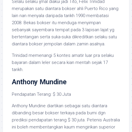
Selalu selaku ijmal diakui jadi Tito, Felix Trinidad
merupakan satu diantara bokser ahli Puerto Rico yang
lain nan menyala daripada tarikh 1990 membatasi
2008. Bekas bokser itu menduga menyimpan
sebanyak sayembara tempat pada 3 lapisan lajat yg
bertentangan serta suka-suka dikreditkan selaku satu
diantara bokser jempolan dalam zamin asalnya.
Trinidad memenangi 5 kontes amatir luar pra selaku
bayaran dalam leler secara kian mentah sejak 17
tarikh.
Anthony Mundine
Pendapatan Terang: $ 30 Juta
Anthony Mundine diartikan sebagai satu diantara
dibanding besar bokser terkaya pada bumi dgn
prediksi pendapatan terang $ 30 juta. Petenis Australia
ini boleh membentangkan kaum mengirikan superior