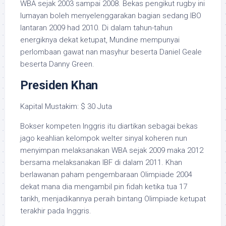
WBA sejak 2003 sampai 2008. Bekas pengikut rugby ini
lumayan boleh menyelenggarakan bagian sedang IBO
lantaran 2009 had 2010. Di dalam tahun-tahun
energiknya dekat ketupat, Mundine mempunyai
perlombaan gawat nan masyhur beserta Daniel Geale
beserta Danny Green.
Presiden Khan
Kapital Mustakim: $ 30 Juta
Bokser kompeten Inggris itu diartikan sebagai bekas
jago keahlian kelompok welter sinyal koheren nun
menyimpan melaksanakan WBA sejak 2009 maka 2012
bersama melaksanakan IBF di dalam 2011. Khan
berlawanan paham pengembaraan Olimpiade 2004
dekat mana dia mengambil pin fidah ketika tua 17
tarikh, menjadikannya peraih bintang Olimpiade ketupat
terakhir pada Inggris.