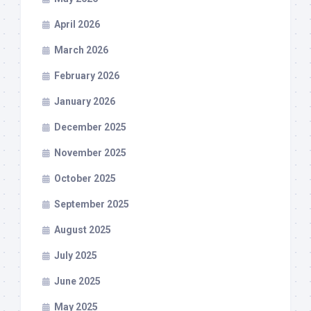
April 2026
March 2026
February 2026
January 2026
December 2025
November 2025
October 2025
September 2025
August 2025
July 2025
June 2025
May 2025