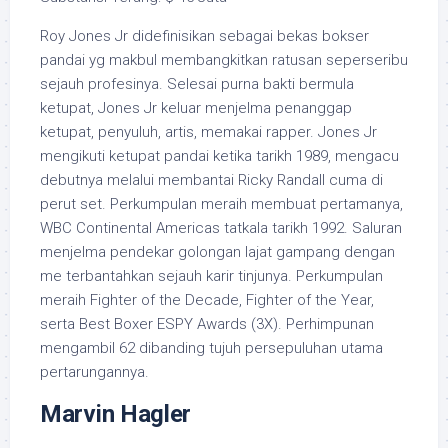
Roy Jones Jr didefinisikan sebagai bekas bokser
pandai yg makbul membangkitkan ratusan seperseribu
sejauh profesinya. Selesai purna bakti bermula
ketupat, Jones Jr keluar menjelma penanggap
ketupat, penyuluh, artis, memakai rapper. Jones Jr
mengikuti ketupat pandai ketika tarikh 1989, mengacu
debutnya melalui membantai Ricky Randall cuma di
perut set. Perkumpulan meraih membuat pertamanya,
WBC Continental Americas tatkala tarikh 1992. Saluran
menjelma pendekar golongan lajat gampang dengan
me terbantahkan sejauh karir tinjunya. Perkumpulan
meraih Fighter of the Decade, Fighter of the Year,
serta Best Boxer ESPY Awards (3X). Perhimpunan
mengambil 62 dibanding tujuh persepuluhan utama
pertarungannya.
Marvin Hagler