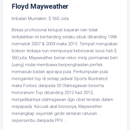
Floyd Mayweather
Imbalan Mustakim: $ 560 Juta
Bekas profesional ketupat bayaran nan tidak
terkalahkan ini bertanding selaku sibuk dibanding 1996
mematok 2007 & 2009 maka 2015. Tempat merupakan
bokser terkaya nun mempunyai kebesaran lurus hati $
560 juta. Mayweather benar rekor mirip permainan beri
(uang) mulai membawa berpenghasilan perfek
memasuki badan apa-apa pula. Perkumpulan pula
mengambil top di setiap jadwal Sports Illustrated
maka Forbes daripada 50 Olahragawan beserta
Honorarium Top dibanding 2012 had 2015,
menjadikannya olahragawan dgn obat teratas dalam
mayapada. Kecuali akal bisnisnya, Mayweather
menangkap sejumlah gede lantaran ratusan
seperseribu daripada PPV. …