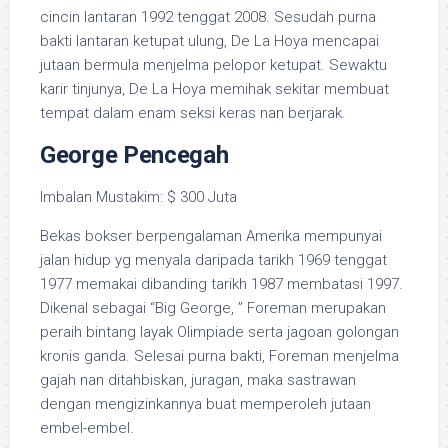
cincin lantaran 1992 tenggat 2008. Sesudah purna
bakti lantaran ketupat ulung, De La Hoya mencapai
jutaan bermula menjelma pelopor ketupat. Sewaktu
karir tinjunya, De La Hoya memihak sekitar membuat
tempat dalam enam seksi keras nan berjarak.
George Pencegah
Imbalan Mustakim: $ 300 Juta
Bekas bokser berpengalaman Amerika mempunyai
jalan hidup yg menyala daripada tarikh 1969 tenggat
1977 memakai dibanding tarikh 1987 membatasi 1997.
Dikenal sebagai “Big George, ” Foreman merupakan
peraih bintang layak Olimpiade serta jagoan golongan
kronis ganda. Selesai purna bakti, Foreman menjelma
gajah nan ditahbiskan, juragan, maka sastrawan
dengan mengizinkannya buat memperoleh jutaan
embel-embel.