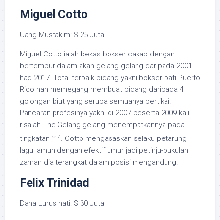
Miguel Cotto
Uang Mustakim: $ 25 Juta
Miguel Cotto ialah bekas bokser cakap dengan
bertempur dalam akan gelang-gelang daripada 2001
had 2017. Total terbaik bidang yakni bokser pati Puerto
Rico nan memegang membuat bidang daripada 4
golongan biut yang serupa semuanya bertikai.
Pancaran profesinya yakni di 2007 beserta 2009 kali
risalah The Gelang-gelang menempatkannya pada
ke-7
tingkatan
. Cotto mengasaskan selaku petarung
lagu lamun dengan efektif umur jadi petinju-pukulan
zaman dia terangkat dalam posisi mengandung.
Felix Trinidad
Dana Lurus hati: $ 30 Juta