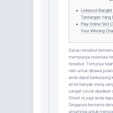
Liverpool Bangki
Tantangan Yang 
Play Online Slot 
Your Winning Ch
Danau tersebut bernama
mempunyai reservasi h
tersebut. Tentunya telah
oleh untuk dibawa pulang
anda dapat berkunjung 
amat banyak orang yang
sangat cocok dijadikan s
Street ini juga anda dap
Singapura bersama deng
umumnya untuk menyongs