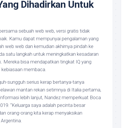
Yang Dihadirkan Untuk
bersama sebuah web web, versi gratis tidak
 terbaik. Kamu dapat mempunyai pengalaman yang
h web web dan kemudian akhirnya pindah ke
ada satu langkah untuk meningkatkan kesadaran
k. Mereka bisa mendapatkan tingkat IQ yang
lui kebiasaan membaca.
guh-sungguh serius kerap bertanya-tanya
elawan mantan rekan setimnya di Italia pertama,
informasi lebih lanjut, Nandez memperkuat Boca
2019. “Keluarga saya adalah pecinta besar
 dan orang-orang kita kerap menyaksikan
 Argentina.