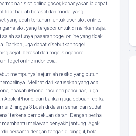
ermainan slot online gacor, kebanyakan ia dapat
i lipat hadiah berasal dari modal yang
et yang udah tertanam untuk user slot online,
 game slot yang tergacor untuk dimainkan saja.
salah satunya pasaran togel online yang tidak
sia. Bahkan juga dapat disebutkan togel
ng sejati berasal dari togel singapore
n togel online indonesia.
rsebut mempunyai sejumlah resiko yang butuh
membelinya. Melihat dari kerusakan yang ada
one, apakah iPhone hasil dari pencurian, juga
ari Apple iPhone, dan bahkan juga sebuah replika.
msi 2 hingga 3 buah di dalam sehari dan sudah
tensi terkena pembekuan darah. Dengan perihal
at membantu melawan penyakit jantung. Agak
erdiri bersama dengan tangan di pinggul, bola