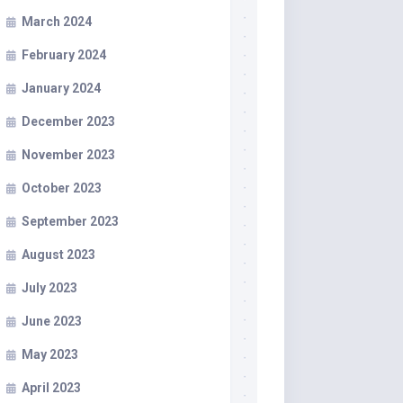
March 2024
February 2024
January 2024
December 2023
November 2023
October 2023
September 2023
August 2023
July 2023
June 2023
May 2023
April 2023