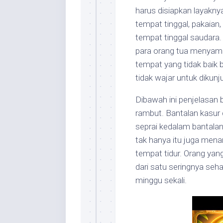
harus disiapkan layakny
tempat tinggal, pakaian
tempat tinggal saudara.
para orang tua menyamar
tempat yang tidak baik 
tidak wajar untuk dikunju
Dibawah ini penjelasan
rambut. Bantalan kasur 
seprai kedalam bantalan
tak hanya itu juga men
tempat tidur. Orang yan
dari satu seringnya seha
minggu sekali.