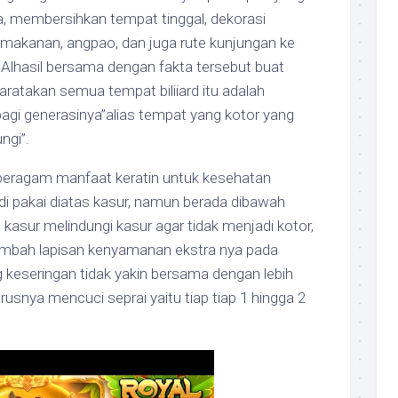
a, membersihkan tempat tinggal, dekorasi
, makanan, angpao, dan juga rute kunjungan ke
 Alhasil bersama dengan fakta tersebut buat
atakan semua tempat biliiard itu adalah
bagi generasinya”alias tempat yang kotor yang
ngi”.
 beragam manfaat keratin untuk kesehatan
di pakai diatas kasur, namun berada dibawah
 kasur melindungi kasur agar tidak menjadi kotor,
ambah lapisan kenyamanan ekstra nya pada
g keseringan tidak yakin bersama dengan lebih
rusnya mencuci seprai yaitu tiap tiap 1 hingga 2