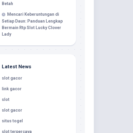
Betah
Mencari Keberuntungan di
Setiap Daun: Panduan Lengkap
Bermain Rtp Slot Lucky Clover
Lady
Latest News
slot gacor
link gacor
slot
slot gacor
situs togel
slot terpercaya