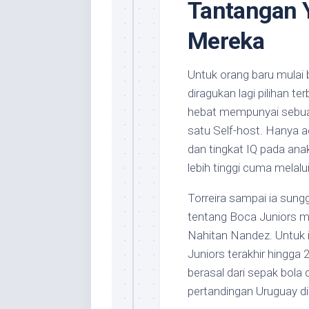
Tantangan 
Mereka
Untuk orang baru mulai 
diragukan lagi pilihan
hebat mempunyai sebua
satu Self-host. Hanya 
dan tingkat IQ pada ana
lebih tinggi cuma mela
Torreira sampai ia sung
tentang Boca Juniors m
Nahitan Nandez. Untuk 
Juniors terakhir hingga 
berasal dari sepak bola
pertandingan Uruguay di