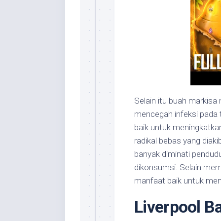
Selain itu buah markisa 
mencegah infeksi pada 
baik untuk meningkatka
radikal bebas yang diak
banyak diminati pendudu
dikonsumsi. Selain mem
manfaat baik untuk mem
Liverpool B