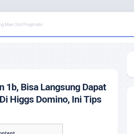
g Main Slot Pragmatic
 1b, Bisa Langsung Dapat
Di Higgs Domino, Ini Tips
ontent