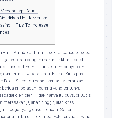
t Menghadapi Setiap
Dihadirkan Untuk Mereka
Casino – Tips To Increase
ances
 Ranu Kumbolo di mana sekitar danau tersebut
ingga restoran dengan makanan khas daerah
 jadi hasrat tersendiri untuk mempunyai oleh-
 dari tempat wisata anda. Nah di Singapura ini,
ke Bugis Street di mana akan anda temukan
 berjualan beragam barang yang tentunya
ebagai oleh-oleh. Tidak hanya itu guys, di Bugis
at merasakan jajanan pinggir jalan khas
an budget yang cukup rendah. Seperti
ong th. baru imlek ini banyak persiapan yang