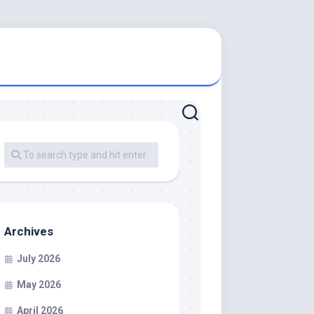
Archives
July 2026
May 2026
April 2026