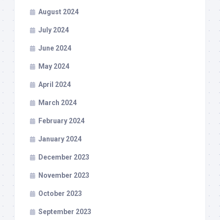
August 2024
July 2024
June 2024
May 2024
April 2024
March 2024
February 2024
January 2024
December 2023
November 2023
October 2023
September 2023