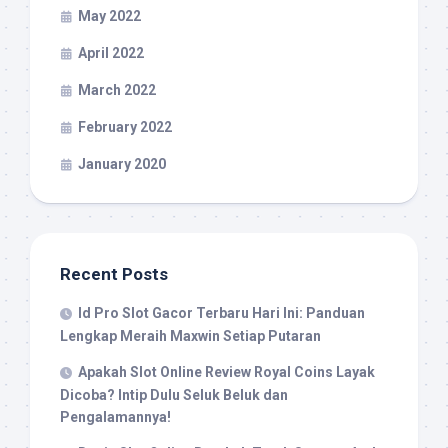
May 2022
April 2022
March 2022
February 2022
January 2020
Recent Posts
Id Pro Slot Gacor Terbaru Hari Ini: Panduan
Lengkap Meraih Maxwin Setiap Putaran
Apakah Slot Online Review Royal Coins Layak
Dicoba? Intip Dulu Seluk Beluk dan
Pengalamannya!