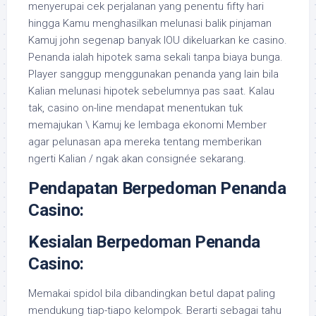
menyerupai cek perjalanan yang penentu fifty hari
hingga Kamu menghasilkan melunasi balik pinjaman
Kamuj john segenap banyak IOU dikeluarkan ke casino.
Penanda ialah hipotek sama sekali tanpa biaya bunga.
Player sanggup menggunakan penanda yang lain bila
Kalian melunasi hipotek sebelumnya pas saat. Kalau
tak, casino on-line mendapat menentukan tuk
memajukan \ Kamuj ke lembaga ekonomi Member
agar pelunasan apa mereka tentang memberikan
ngerti Kalian / ngak akan consignée sekarang.
Pendapatan Berpedoman Penanda
Casino:
Kesialan Berpedoman Penanda
Casino:
Memakai spidol bila dibandingkan betul dapat paling
mendukung tiap-tiapo kelompok. Berarti sebagai tahu