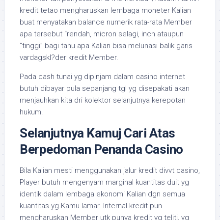
kredit tetao mengharuskan lembaga moneter Kalian
buat menyatakan balance numerik rata-rata Member
apa tersebut “rendah, micron selagi, inch ataupun
“tinggi” bagi tahu apa Kalian bisa melunasi balik garis
vardagskl?der kredit Member.
Pada cash tunai yg dipinjam dalam casino internet
butuh dibayar pula sepanjang tgl yg disepakati akan
menjauhkan kita dri kolektor selanjutnya kerepotan
hukum.
Selanjutnya Kamuj Cari Atas
Berpedoman Penanda Casino
Bila Kalian mesti menggunakan jalur kredit divvt casino,
Player butuh mengenyam marginal kuantitas duit yg
identik dalam lembaga ekonomi Kalian dgn semua
kuantitas yg Kamu lamar. Internal kredit pun
mengharuskan Member utk punya kredit yg teliti, yg