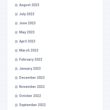
August 2023
July 2023
June 2023
May 2023
April 2023
March 2023
February 2023
January 2023
December 2022
November 2022
October 2022
September 2022