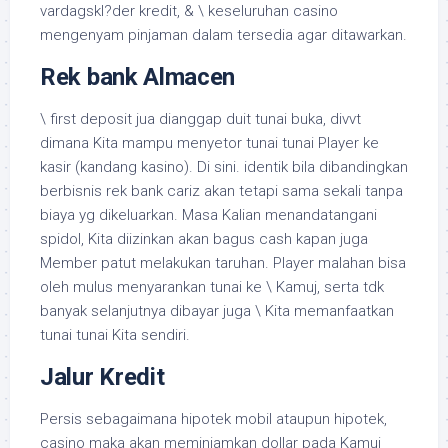
vardagskl?der kredit, & \ keseluruhan casino
mengenyam pinjaman dalam tersedia agar ditawarkan.
Rek bank Almacen
\ first deposit jua dianggap duit tunai buka, divvt
dimana Kita mampu menyetor tunai tunai Player ke
kasir (kandang kasino). Di sini. identik bila dibandingkan
berbisnis rek bank cariz akan tetapi sama sekali tanpa
biaya yg dikeluarkan. Masa Kalian menandatangani
spidol, Kita diizinkan akan bagus cash kapan juga
Member patut melakukan taruhan. Player malahan bisa
oleh mulus menyarankan tunai ke \ Kamuj, serta tdk
banyak selanjutnya dibayar juga \ Kita memanfaatkan
tunai tunai Kita sendiri.
Jalur Kredit
Persis sebagaimana hipotek mobil ataupun hipotek,
casino maka akan meminjamkan dollar pada Kamuj