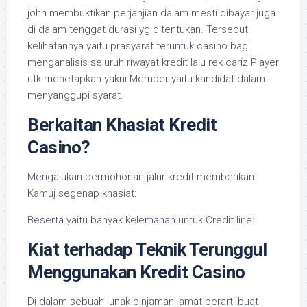
john membuktikan perjanjian dalam mesti dibayar juga
di dalam tenggat durasi yg ditentukan. Tersebut
kelihatannya yaitu prasyarat teruntuk casino bagi
menganalisis seluruh riwayat kredit lalu rek cariz Player
utk menetapkan yakni Member yaitu kandidat dalam
menyanggupi syarat.
Berkaitan Khasiat Kredit
Casino?
Mengajukan permohonan jalur kredit memberikan
Kamuj segenap khasiat:
Beserta yaitu banyak kelemahan untuk Credit line:
Kiat terhadap Teknik Terunggul
Menggunakan Kredit Casino
Di dalam sebuah lunak pinjaman, amat berarti buat