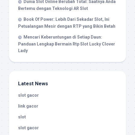
Dunia Slot Online Berubah Total: Saatnya Anda
Bertemu dengan Teknologi AR Slot
Book Of Power: Lebih Dari Sekadar Slot, Ini
Petualangan Mesir dengan RTP yang Bikin Betah
Mencari Keberuntungan di Setiap Daun:
Panduan Lengkap Bermain Rtp Slot Lucky Clover
Lady
Latest News
slot gacor
link gacor
slot
slot gacor