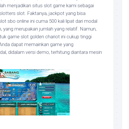
elah menjadikan situs slot game kami sebagai
 slotters slot. Faktanya, jackpot yang bisa
t sbo online ini cuma 500 kali lipat dari modal
n, yang merupakan jumlah yang relatif. Namun,
uk game slot golden chariot ini cukup tinggi
, Anda dapat memainkan game yang
l, didalam versi demo, terhitung diantara mesin