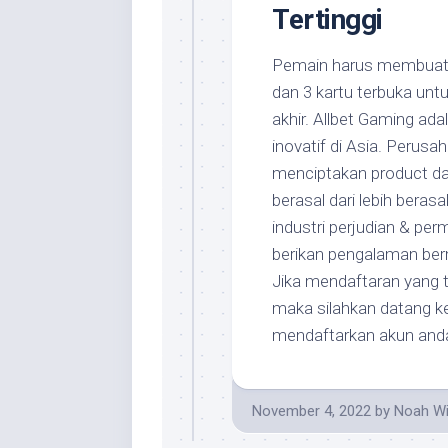
Tertinggi
Pemain harus membuat 
dan 3 kartu terbuka un
akhir. Allbet Gaming ada
inovatif di Asia. Perusa
menciptakan product da
berasal dari lebih beras
industri perjudian & pe
berikan pengalaman berm
Jika mendaftaran yang te
maka silahkan datang ke
mendaftarkan akun and
November 4, 2022
by
Noah Wi