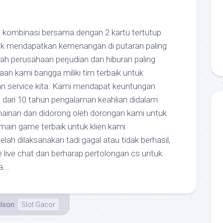
kombinasi bersama dengan 2 kartu tertutup
tuk mendapatkan kemenangan di putaran paling
lah perusahaan perjudian dan hiburan paling
haan kami bangga miliki tim terbaik untuk
n service kita. Kami mendapat keuntungan
al dari 10 tahun pengalaman keahlian didalam
rmainan dan didorong oleh dorongan kami untuk
ain game terbaik untuk klien kami.
lah dilaksanakan tadi gagal atau tidak berhasil,
 live chat dan berharap pertolongan cs untuk
a.…
lson
Slot Gacor