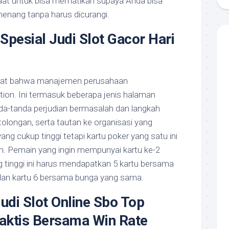
at untuk bisa mematikan supaya Anda bisa
nang tanpa harus dicurangi.
Spesial Judi Slot Gacor Hari
yarat bahwa manajemen perusahaan
ion. Ini termasuk beberapa jenis halaman
da-tanda perjudian bermasalah dan langkah
longan, serta tautan ke organisasi yang
 yang cukup tinggi tetapi kartu poker yang satu ini
ush. Pemain yang ingin mempunyai kartu ke-2
ng tinggi ini harus mendapatkan 5 kartu bersama
7 dan kartu 6 bersama bunga yang sama.
udi Slot Online Sbo Top
aktis Bersama Win Rate