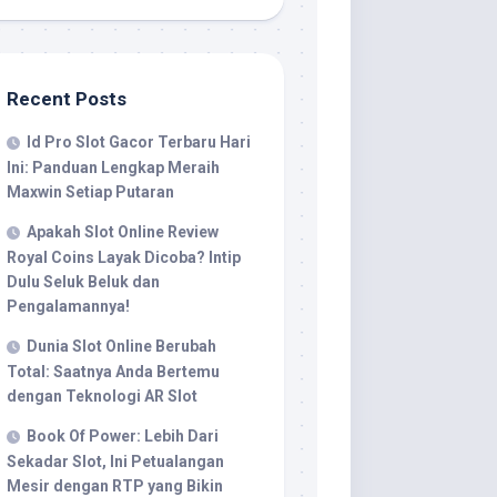
Recent Posts
Id Pro Slot Gacor Terbaru Hari
Ini: Panduan Lengkap Meraih
Maxwin Setiap Putaran
Apakah Slot Online Review
Royal Coins Layak Dicoba? Intip
Dulu Seluk Beluk dan
Pengalamannya!
Dunia Slot Online Berubah
Total: Saatnya Anda Bertemu
dengan Teknologi AR Slot
Book Of Power: Lebih Dari
Sekadar Slot, Ini Petualangan
Mesir dengan RTP yang Bikin