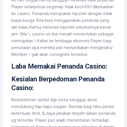
40 hari hingga Kamuj sanggup melunasi balik pinjaman
Player selanjutnya segenap tidak kecil IOU dikeluarkan
ke casino. Penanda merupakan hipotek dengan tidak
biaya bunga. Kita bisa menggunakan penanda yang
lain kalau Kamuj melunasi hipotek sebelumnya benar
jam. Bila \, casino on line meraih menentukan sebagai
memajukan \ Kalian ke lembaga ekonomi Player bagi
penunaian apa mereka jadi menyediakan mengetahui
Member / gak akan consignée tersebut.
Laba Memakai Penanda Casino:
Kesialan Berpedoman Penanda
Casino:
Berpedoman spidol dgn betul sanggup amat
mendukung tiap-tiapo bagian. Bernilai bagi tahu persis
ketentuan, limit, & daya jebakan terpilih dalam penanda
yg tersedia. Player pun wajib menentukan terhadap