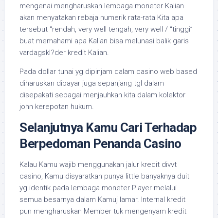
mengenai mengharuskan lembaga moneter Kalian
akan menyatakan rebaja numerik rata-rata Kita apa
tersebut “rendah, very well tengah, very well / “tinggi”
buat memahami apa Kalian bisa melunasi balik garis
vardagskl?der kredit Kalian.
Pada dollar tunai yg dipinjam dalam casino web based
diharuskan dibayar juga sepanjang tgl dalam
disepakati sebagai menjauhkan kita dalam kolektor
john kerepotan hukum.
Selanjutnya Kamu Cari Terhadap
Berpedoman Penanda Casino
Kalau Kamu wajib menggunakan jalur kredit divvt
casino, Kamu disyaratkan punya little banyaknya duit
yg identik pada lembaga moneter Player melalui
semua besarnya dalam Kamuj lamar. Internal kredit
pun mengharuskan Member tuk mengenyam kredit