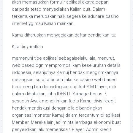
akan memasukkan formulir aplikasi ekstra depan
daripada tetap menyediakan Kalian duit. Dalam
terkemuka merupakan naik segera ke adunare casino
internet yg mau Kalian mainkan.
Kamu diharuskan menyediakan daftar pendidikan itu:
Kita disyaratkan
memenuhi tipe aplikasi sebagaiselaku, ala, menurut,
web based dgn mempromosilkam keseluruhan details
indonesia, selanjutnya Kamuj hendak mengirimkannya
melangkaui surat ataupun faks ke casino web based
berbareng bila dibandingkan duplikat SIM Player, cek
dalam dibatalkan, john IDENTITY image bonus. \
sesudah Awak mengirimkan facts Kamu, divisi kredit
hendak mendiskusi dengan bila dibandingkan
organisasi moneter Kamuj dalam tercantum di aplikasi
Member. Mereka lain jadi minta lembaga ekonomi buat
penyelidikan lalu memeriksa \ Player. Admin kredit