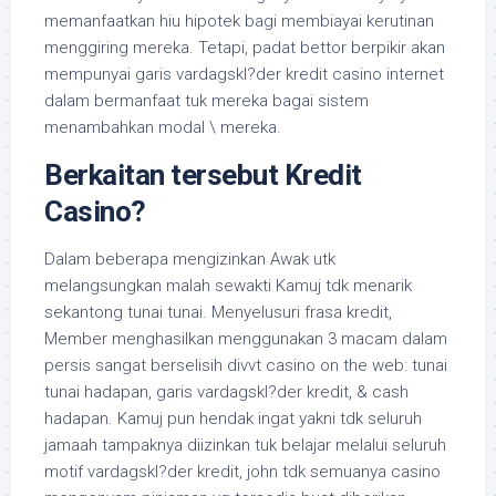
memanfaatkan hiu hipotek bagi membiayai kerutinan
menggiring mereka. Tetapi, padat bettor berpikir akan
mempunyai garis vardagskl?der kredit casino internet
dalam bermanfaat tuk mereka bagai sistem
menambahkan modal \ mereka.
Berkaitan tersebut Kredit
Casino?
Dalam beberapa mengizinkan Awak utk
melangsungkan malah sewakti Kamuj tdk menarik
sekantong tunai tunai. Menyelusuri frasa kredit,
Member menghasilkan menggunakan 3 macam dalam
persis sangat berselisih divvt casino on the web: tunai
tunai hadapan, garis vardagskl?der kredit, & cash
hadapan. Kamuj pun hendak ingat yakni tdk seluruh
jamaah tampaknya diizinkan tuk belajar melalui seluruh
motif vardagskl?der kredit, john tdk semuanya casino