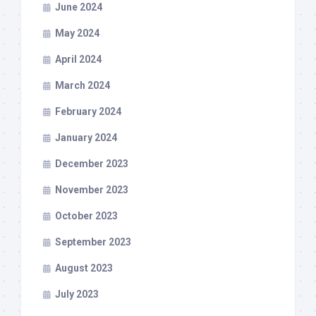
June 2024
May 2024
April 2024
March 2024
February 2024
January 2024
December 2023
November 2023
October 2023
September 2023
August 2023
July 2023