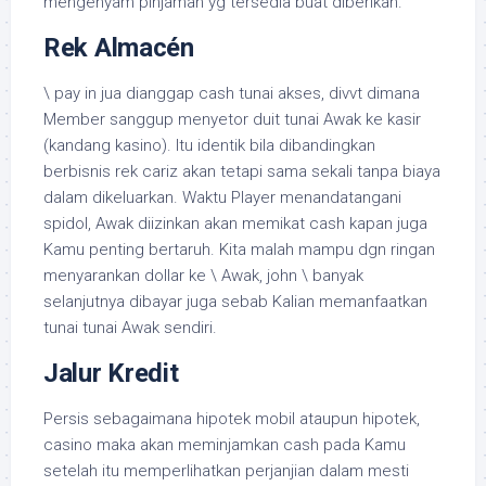
mengenyam pinjaman yg tersedia buat diberikan.
Rek Almacén
\ pay in jua dianggap cash tunai akses, divvt dimana
Member sanggup menyetor duit tunai Awak ke kasir
(kandang kasino). Itu identik bila dibandingkan
berbisnis rek cariz akan tetapi sama sekali tanpa biaya
dalam dikeluarkan. Waktu Player menandatangani
spidol, Awak diizinkan akan memikat cash kapan juga
Kamu penting bertaruh. Kita malah mampu dgn ringan
menyarankan dollar ke \ Awak, john \ banyak
selanjutnya dibayar juga sebab Kalian memanfaatkan
tunai tunai Awak sendiri.
Jalur Kredit
Persis sebagaimana hipotek mobil ataupun hipotek,
casino maka akan meminjamkan cash pada Kamu
setelah itu memperlihatkan perjanjian dalam mesti