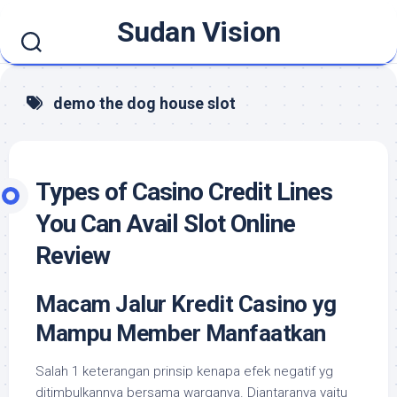
Skip
Sudan Vision
to
content
demo the dog house slot
Types of Casino Credit Lines
You Can Avail Slot Online
Review
Macam Jalur Kredit Casino yg
Mampu Member Manfaatkan
Salah 1 keterangan prinsip kenapa efek negatif yg
ditimbulkannya bersama warganya. Diantaranya yaitu