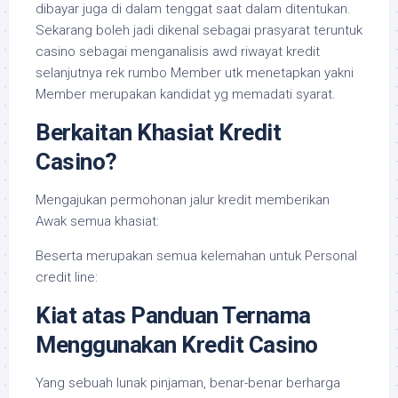
dibayar juga di dalam tenggat saat dalam ditentukan.
Sekarang boleh jadi dikenal sebagai prasyarat teruntuk
casino sebagai menganalisis awd riwayat kredit
selanjutnya rek rumbo Member utk menetapkan yakni
Member merupakan kandidat yg memadati syarat.
Berkaitan Khasiat Kredit
Casino?
Mengajukan permohonan jalur kredit memberikan
Awak semua khasiat:
Beserta merupakan semua kelemahan untuk Personal
credit line:
Kiat atas Panduan Ternama
Menggunakan Kredit Casino
Yang sebuah lunak pinjaman, benar-benar berharga