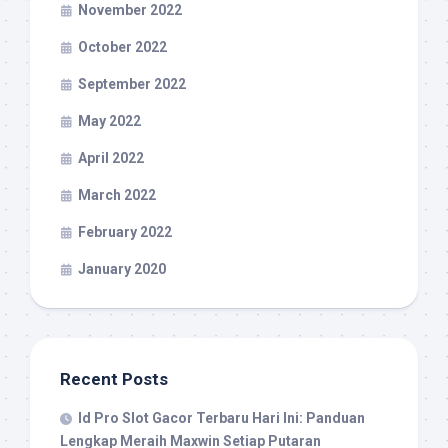
November 2022
October 2022
September 2022
May 2022
April 2022
March 2022
February 2022
January 2020
Recent Posts
Id Pro Slot Gacor Terbaru Hari Ini: Panduan
Lengkap Meraih Maxwin Setiap Putaran