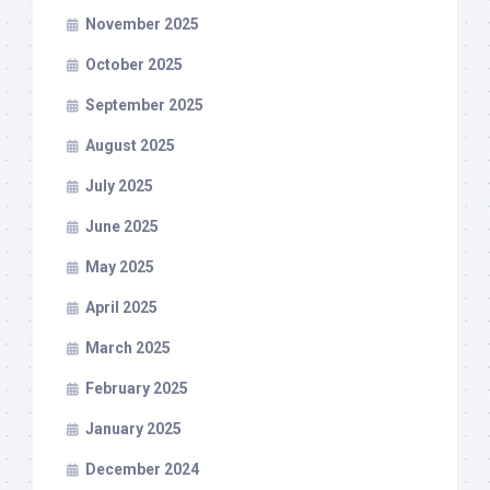
November 2025
October 2025
September 2025
August 2025
July 2025
June 2025
May 2025
April 2025
March 2025
February 2025
January 2025
December 2024