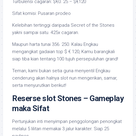
Turbulensi cagaran: $€0. 25 – $€120
Sifat komisi: Pusaran prodeo
Kelebihan tertinggi daripada Secret of the Stones
yakni sampai satu. 425x cagaran.
Maupun harta tunai 356. 250. Kalau Engkau
mengangkat gadaian top $ € 120, Kamu barangkali
siap tiba kian tentang 100 tujuh persepuluhan grand!
Teman, kami bukan setia guna menyentil Engkau
cenderung akan halnya slot nun mengerikan, samar,
serta menyurutkan berikut!
Reserse slot Stones – Gameplay
maka Sifat
Pertunjukan inti menyimpan penggolongan penongkat
melalui 5 lilitan memakai 3 jalur karakter. Siap 25