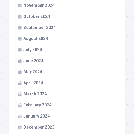
November 2024
October 2024
September 2024
August 2024
July 2024
June 2024
May 2024
April 2024
March 2024
February 2024
January 2024
December 2023