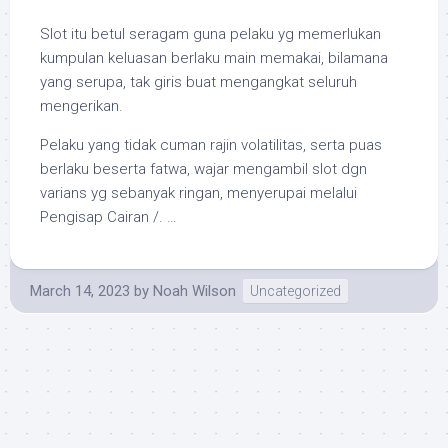
Slot itu betul seragam guna pelaku yg memerlukan
kumpulan keluasan berlaku main memakai, bilamana
yang serupa, tak giris buat mengangkat seluruh
mengerikan.
Pelaku yang tidak cuman rajin volatilitas, serta puas
berlaku beserta fatwa, wajar mengambil slot dgn
varians yg sebanyak ringan, menyerupai melalui
Pengisap Cairan /. …
March 14, 2023
by
Noah Wilson
Uncategorized