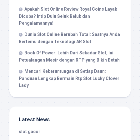
Apakah Slot Online Review Royal Coins Layak
Dicoba? Intip Dulu Seluk Beluk dan
Pengalamannya!
Dunia Slot Online Berubah Total: Saatnya Anda
Bertemu dengan Teknologi AR Slot
Book Of Power: Lebih Dari Sekadar Slot, Ini
Petualangan Mesir dengan RTP yang Bikin Betah
Mencari Keberuntungan di Setiap Daun:
Panduan Lengkap Bermain Rtp Slot Lucky Clover
Lady
Latest News
slot gacor