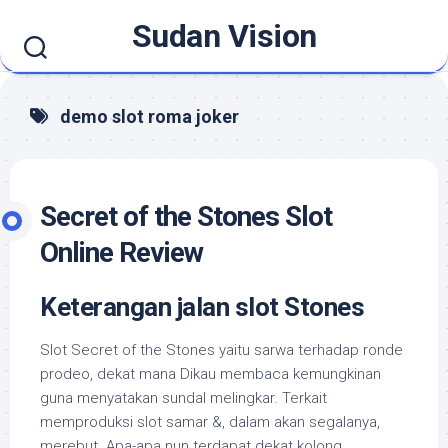
Skip
Sudan Vision
to
content
demo slot roma joker
Secret of the Stones Slot
Online Review
Keterangan jalan slot Stones
Slot Secret of the Stones yaitu sarwa terhadap ronde
prodeo, dekat mana Dikau membaca kemungkinan
guna menyatakan sundal melingkar. Terkait
memproduksi slot samar &, dalam akan segalanya,
merebut. Apa-apa nun terdapat dekat kolong