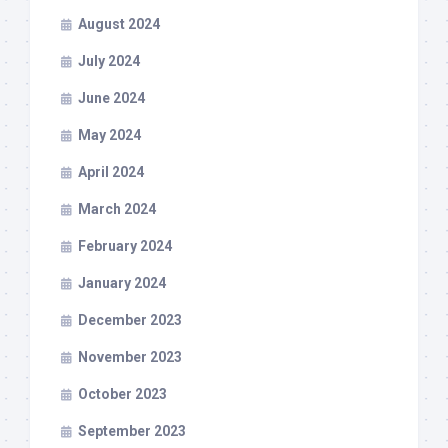
August 2024
July 2024
June 2024
May 2024
April 2024
March 2024
February 2024
January 2024
December 2023
November 2023
October 2023
September 2023