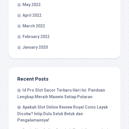
May 2022
April 2022
March 2022
February 2022
January 2020
Recent Posts
Id Pro Slot Gacor Terbaru Hari Ini: Panduan
Lengkap Meraih Maxwin Setiap Putaran
Apakah Slot Online Review Royal Coins Layak
Dicoba? Intip Dulu Seluk Beluk dan
Pengalamannya!