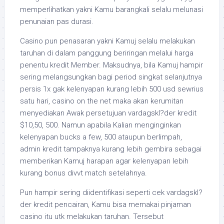
memperlihatkan yakni Kamu barangkali selalu melunasi
penunaian pas durasi.
Casino pun penasaran yakni Kamuj selalu melakukan
taruhan di dalam panggung beriringan melalui harga
penentu kredit Member. Maksudnya, bila Kamuj hampir
sering melangsungkan bagi period singkat selanjutnya
persis 1x gak kelenyapan kurang lebih 500 usd sewrius
satu hari, casino on the net maka akan kerumitan
menyediakan Awak persetujuan vardagskl?der kredit
$10,50, 500. Namun apabila Kalian menginginkan
kelenyapan bucks a few, 500 ataupun berlimpah,
admin kredit tampaknya kurang lebih gembira sebagai
memberikan Kamuj harapan agar kelenyapan lebih
kurang bonus divvt match setelahnya.
Pun hampir sering diidentifikasi seperti cek vardagskl?
der kredit pencairan, Kamu bisa memakai pinjaman
casino itu utk melakukan taruhan. Tersebut