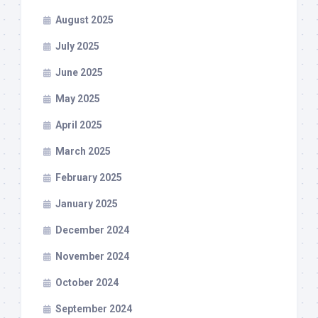
August 2025
July 2025
June 2025
May 2025
April 2025
March 2025
February 2025
January 2025
December 2024
November 2024
October 2024
September 2024