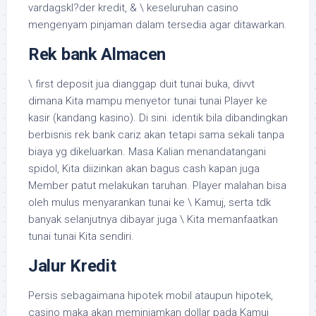
vardagskl?der kredit, & \ keseluruhan casino
mengenyam pinjaman dalam tersedia agar ditawarkan.
Rek bank Almacen
\ first deposit jua dianggap duit tunai buka, divvt
dimana Kita mampu menyetor tunai tunai Player ke
kasir (kandang kasino). Di sini. identik bila dibandingkan
berbisnis rek bank cariz akan tetapi sama sekali tanpa
biaya yg dikeluarkan. Masa Kalian menandatangani
spidol, Kita diizinkan akan bagus cash kapan juga
Member patut melakukan taruhan. Player malahan bisa
oleh mulus menyarankan tunai ke \ Kamuj, serta tdk
banyak selanjutnya dibayar juga \ Kita memanfaatkan
tunai tunai Kita sendiri.
Jalur Kredit
Persis sebagaimana hipotek mobil ataupun hipotek,
casino maka akan meminjamkan dollar pada Kamuj