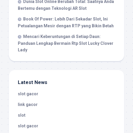
Dunia Slot Online Berubah Total: Saatnya Anda
Bertemu dengan Teknologi AR Slot
Book Of Power: Lebih Dari Sekadar Slot, Ini
Petualangan Mesir dengan RTP yang Bikin Betah
Mencari Keberuntungan di Setiap Daun:
Panduan Lengkap Bermain Rtp Slot Lucky Clover
Lady
Latest News
slot gacor
link gacor
slot
slot gacor