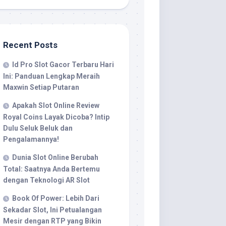
Recent Posts
Id Pro Slot Gacor Terbaru Hari
Ini: Panduan Lengkap Meraih
Maxwin Setiap Putaran
Apakah Slot Online Review
Royal Coins Layak Dicoba? Intip
Dulu Seluk Beluk dan
Pengalamannya!
Dunia Slot Online Berubah
Total: Saatnya Anda Bertemu
dengan Teknologi AR Slot
Book Of Power: Lebih Dari
Sekadar Slot, Ini Petualangan
Mesir dengan RTP yang Bikin