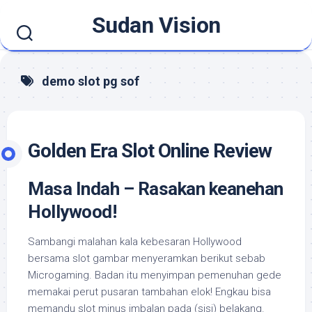
Skip
Sudan Vision
to
content
demo slot pg sof
Golden Era Slot Online Review
Masa Indah – Rasakan keanehan
Hollywood!
Sambangi malahan kala kebesaran Hollywood
bersama slot gambar menyeramkan berikut sebab
Microgaming. Badan itu menyimpan pemenuhan gede
memakai perut pusaran tambahan elok! Engkau bisa
memandu slot minus imbalan pada (sisi) belakang.