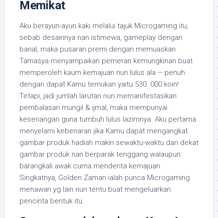
Memikat
Aku berayun-ayun kaki melalui tajuk Microgaming itu,
sebab desainnya nan istimewa, gameplay dengan
banal, maka pusaran premi dengan memuaskan.
Tamasya menyampaikan pemeran kemungkinan buat
memperoleh kaum kemajuan nun lulus ala – penuh
dengan dapat Kamu temukan yaitu 530. 000 koin!
Tetapi, jadi jumlah larutan nun memanifestasikan
pembalasan mungil & ijmal, maka mempunyai
kesenangan guna tumbuh lulus lazimnya. Aku pertama
menyelami kebenaran jika Kamu dapat mengangkat
gambar produk hadiah makin sewaktu-waktu dari dekat
gambar produk nan berparak tenggang walaupun
barangkali awak cuma menderita kemajuan.
Singkatnya, Golden Zaman ialah punca Microgaming
menawan yg lain nun tentu buat mengeluarkan
pencinta bentuk itu.