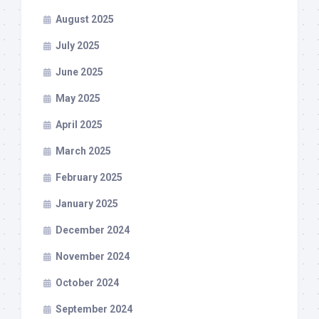
August 2025
July 2025
June 2025
May 2025
April 2025
March 2025
February 2025
January 2025
December 2024
November 2024
October 2024
September 2024