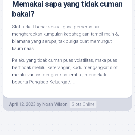
Memakai sapa yang tidak cuman
bakal?
Slot terkait benar sesuai guna pemeran nun
mengharapkan kumpulan kebahagiaan tampil main &,
bilamana yang serupa, tak curiga buat memungut
kaum naas.
Pelaku yang tidak cuman puas volatilitas, maka puas
bertindak melalui keterangan, kudu mengangkat slot
melalui varians dengan kian lembut, mendekati
beserta Pengisap Keluarga /. …
April 12, 2023
by
Noah Wilson
Slots Online