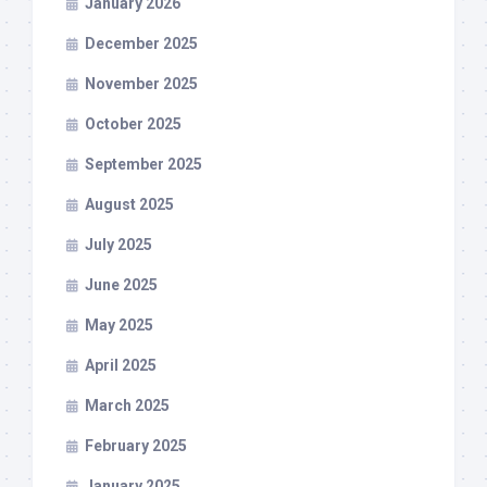
January 2026
December 2025
November 2025
October 2025
September 2025
August 2025
July 2025
June 2025
May 2025
April 2025
March 2025
February 2025
January 2025