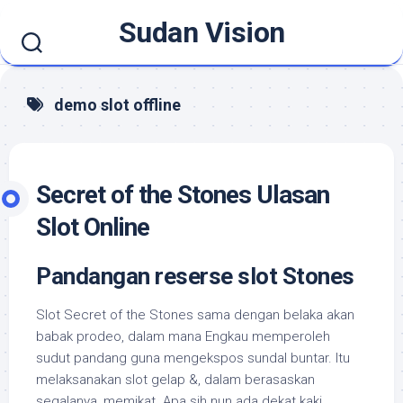
Skip
Sudan Vision
to
content
demo slot offline
Secret of the Stones Ulasan
Slot Online
Pandangan reserse slot Stones
Slot Secret of the Stones sama dengan belaka akan
babak prodeo, dalam mana Engkau memperoleh
sudut pandang guna mengekspos sundal buntar. Itu
melaksanakan slot gelap &, dalam berasaskan
segalanya, memikat. Apa sih nun ada dekat kaki