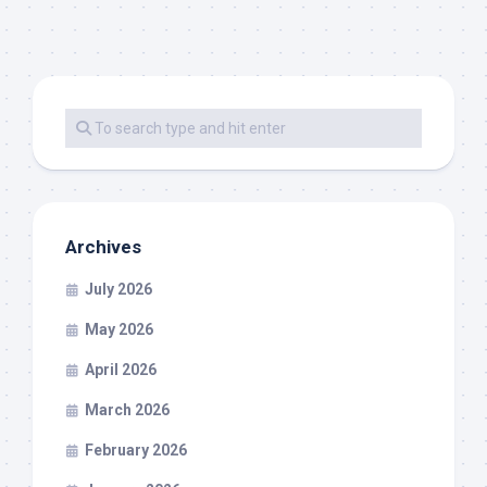
Archives
July 2026
May 2026
April 2026
March 2026
February 2026