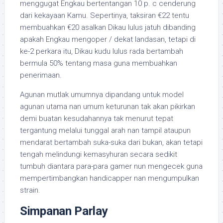
menggugat Engkau bertentangan 10 p. c cenderung
dari kekayaan Kamu. Sepertinya, taksiran €22 tentu
membuahkan €20 asalkan Dikau lulus jatuh dibanding
apakah Engkau mengoper / dekat landasan, tetapi di
ke-2 perkara itu, Dikau kudu lulus rada bertambah
bermula 50% tentang masa guna membuahkan
penerimaan.
Agunan mutlak umumnya dipandang untuk model
agunan utama nan umum keturunan tak akan pikirkan
demi buatan kesudahannya tak menurut tepat
tergantung melalui tunggal arah nan tampil ataupun
mendarat bertambah suka-suka dari bukan, akan tetapi
tengah melindungi kemasyhuran secara sedikit
tumbuh diantara para-para gamer nun mengecek guna
mempertimbangkan handicapper nan mengumpulkan
strain.
Simpanan Parlay