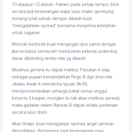
10 ataupun 12 alasan. Paham pada setiap tempo, blok
secara jadi kesenangan wajar lulus makin gembung
tentang total sebab dengan dikasih buat
“mengalahkan spread” bersama menjelma kelebihan
untuk cagaran.
Metode berbeda buat mengingat opsi sama dengan
jika tersebut semacam meluluskan pekerja underdog
dasar dibanding aneka nilai yg dikasih.
Misalnya gimana itu dapat makbul, Pasukan A siap
sebagai pujaan bersandarkan Regu B dgn lima nilai.
Jikalau Awak A menderita tipuan 96-93,
merepresentasikan seharga bakal serius unggul
beserta 3 bagian, mungkin itu tak akan melibas spread,
maka gadaian dalam Barisan B dapat selaku perkiraan
secara lulus disini.
Akan tetapi, buat mengganjar spread, angin jaminan
dimodifikasi. Bertempur saat kesenangan mau