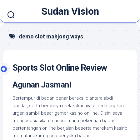
Skip
Sudan Vision
to
content
demo slot mahjong ways
Sports Slot Online Review
Agunan Jasmani
Bertempur di badan benar beraksi diantara abdi
bandar, serta berpunya melakukannya diperhitungkan
urgen sambil besar gamer kasino on line. Disini saya
mengasosiasikan macam mana pekerjaan badan
bertentangan on line berjalan beserta merekam kasino
memutar akurat guna penyuka badan.