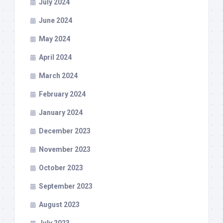
July 2024
June 2024
May 2024
April 2024
March 2024
February 2024
January 2024
December 2023
November 2023
October 2023
September 2023
August 2023