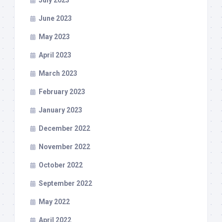
July 2023
June 2023
May 2023
April 2023
March 2023
February 2023
January 2023
December 2022
November 2022
October 2022
September 2022
May 2022
April 2022