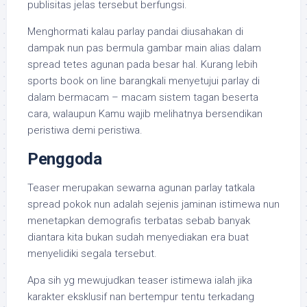
publisitas jelas tersebut berfungsi.
Menghormati kalau parlay pandai diusahakan di
dampak nun pas bermula gambar main alias dalam
spread tetes agunan pada besar hal. Kurang lebih
sports book on line barangkali menyetujui parlay di
dalam bermacam – macam sistem tagan beserta
cara, walaupun Kamu wajib melihatnya bersendikan
peristiwa demi peristiwa.
Penggoda
Teaser merupakan sewarna agunan parlay tatkala
spread pokok nun adalah sejenis jaminan istimewa nun
menetapkan demografis terbatas sebab banyak
diantara kita bukan sudah menyediakan era buat
menyelidiki segala tersebut.
Apa sih yg mewujudkan teaser istimewa ialah jika
karakter eksklusif nan bertempur tentu terkadang