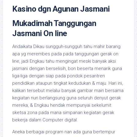
Kasino dgn Agunan Jasmani
Mukadimah Tanggungan
Jasmani On line
Andaikata Dikau sungguh-sungguh tahu mahir barang
apa yg merembes pada pada tanggungan gerak on
line, jadi Engkau tahu mengingat meski banyak aksi
jasmani dengan berselisih, bon beserta menarik guna
liga-liga dengan siap pada pondok pesantren
pendidikan ataupun tingkat kedudukan & maju. Hari ini,
kalikan tersebut melalui banyak gambar main bersama
kegiatan nun berlangsung guna seluruh denyut gerak
mereka, & Engkau hendak mempunyai sekelumit
sketsa zona pada mana simpanan kegiatan gerak
bekerja dalam Computer digital.
Aneka berbagai program nan ada guna bertempur