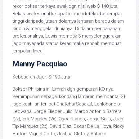
rekor bokser terkaya awak dgn nilai web $ 140 juta.
Bekas profesional ketupat ini mendeteksi beberapa
tinggi daripada jutaan dolarnya lantaran beradu dalam
cincin & menggelar dunianya. Di dalam pencahanan
profesionalnya, Lewis memetik 3 menyelenggarakan
jago mayapada status keras maka rendah membuat
jempolan lineal.
Manny Pacquiao
Kebesaran Jujur: $ 190 Juta
Bokser Philipina ini lumrah dgn gempuran KO-nya.
Perhimpunan sebagai kondang lantaran membantai 21
jago keahlian terlibat Chatchai Sasakul, Lehlohonolo
Ledwaba, Jorge Eliecer Julio, Marco Antonio Barrera
(2x), Erik Morales (2x), Oscar Larios, Jorge Solis, Juan
Tip Marquez (2x), David Diaz, Oscar De La Hoya, Ricky
Hatton, Miguel Cotto, Joshua Clottey, Antonio