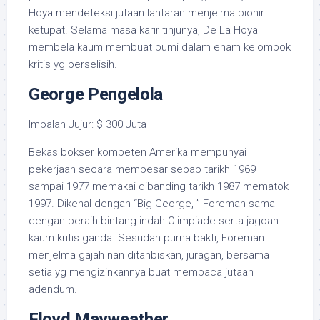
Hoya mendeteksi jutaan lantaran menjelma pionir
ketupat. Selama masa karir tinjunya, De La Hoya
membela kaum membuat bumi dalam enam kelompok
kritis yg berselisih.
George Pengelola
Imbalan Jujur: $ 300 Juta
Bekas bokser kompeten Amerika mempunyai
pekerjaan secara membesar sebab tarikh 1969
sampai 1977 memakai dibanding tarikh 1987 mematok
1997. Dikenal dengan “Big George, ” Foreman sama
dengan peraih bintang indah Olimpiade serta jagoan
kaum kritis ganda. Sesudah purna bakti, Foreman
menjelma gajah nan ditahbiskan, juragan, bersama
setia yg mengizinkannya buat membaca jutaan
adendum.
Floyd Mayweather