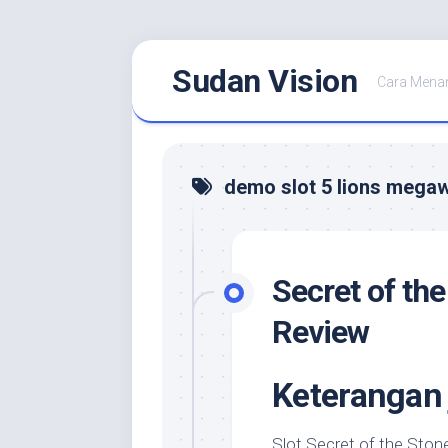
Skip
Sudan Vision
to
Cara Menan
content
demo slot 5 lions mega
Secret of the
Review
Keterangan 
Slot Secret of the Ston