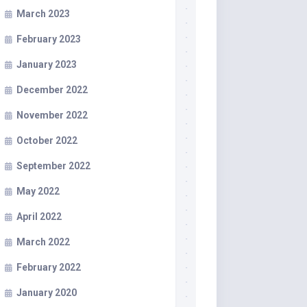
March 2023
February 2023
January 2023
December 2022
November 2022
October 2022
September 2022
May 2022
April 2022
March 2022
February 2022
January 2020