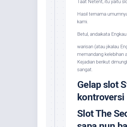
Taat Netent, itu yaitu
Hasil ternama umumnya 
kami.
Betul, andaikata Engkau
warisan (atau jikalau En
memandang kelebihan ali
Kejadian berikut dimung
sangat.
Gelap slot 
kontroversi
Slot The Se
sapa nun bak