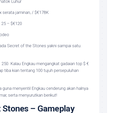
atok Luhur
 x serata jaminan, / $€178K
. 25 – $€120
rodeo
ipada Secret of the Stones yakni sampai satu.
. 250. Kalau Engkau mengangkat gadaian top $ €
ap tiba kian tentang 100 tujuh persepuluhan
a guna menyentil Engkau cenderung akan halnya
mar, serta menyurutkan berikut!
t Stones – Gameplay