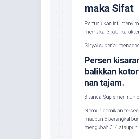
maka Sifat
Pertunjukan inti menyim
memakai 3 jalur karakter
Sinyal superior menceng
Persen kisara
balikkan kotor
nan tajam.
3 tanda Suplemen nun c
Namun demikian tersedi
maupun 5 berangkal bung
mengubah 3, 4 ataupun 5 