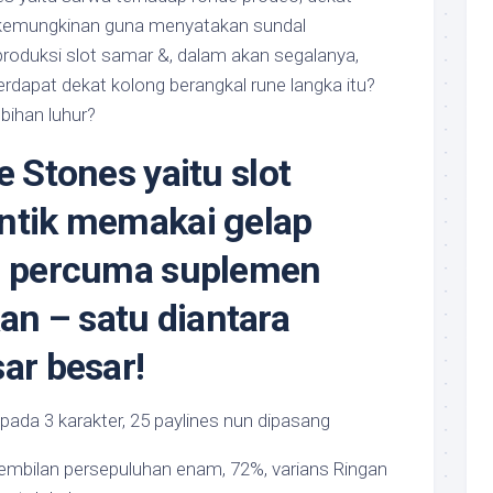
emungkinan guna menyatakan sundal
roduksi slot samar &, dalam akan segalanya,
rdapat dekat kolong berangkal rune langka itu?
ebihan luhur?
e Stones yaitu slot
ntik memakai gelap
si percuma suplemen
n – satu diantara
ar besar!
ripada 3 karakter, 25 paylines nun dipasang
embilan persepuluhan enam, 72%, varians Ringan