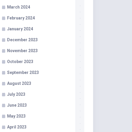
March 2024
February 2024
January 2024
December 2023
November 2023
October 2023
September 2023
August 2023
July 2023
June 2023
May 2023
April 2023