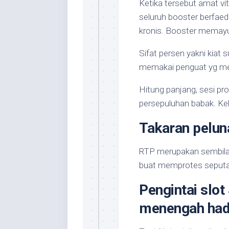
Ketika tersebut amat vi
seluruh booster berfa
kronis. Booster memayu
Sifat persen yakni kiat
memakai penguat yg me
Hitung panjang, sesi p
persepuluhan babak. Kel
Takaran pelun
RTP merupakan sembilan
buat memprotes seputar
Pengintai slot 
menengah had