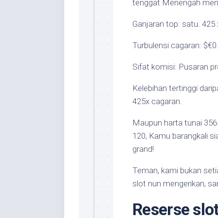
tenggat Menengah mem
Ganjaran top: satu. 425
Turbulensi cagaran: $€0
Sifat komisi: Pusaran p
Kelebihan tertinggi dar
425x cagaran.
Maupun harta tunai 356
120, Kamu barangkali si
grand!
Teman, kami bukan seti
slot nun mengerikan, sa
Reserse slo