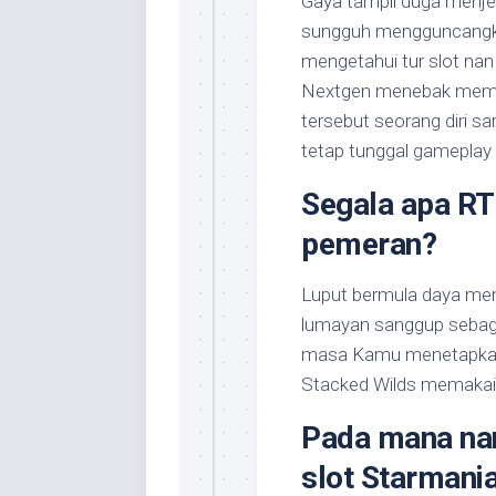
Gaya tampil duga menje
sungguh mengguncangka
mengetahui tur slot nan
Nextgen menebak mem
tersebut seorang diri 
tetap tunggal gameplay
Segala apa RT
pemeran?
Luput bermula daya me
lumayan sanggup sebaga
masa Kamu menetapkan g
Stacked Wilds memakai p
Pada mana na
slot Starmani