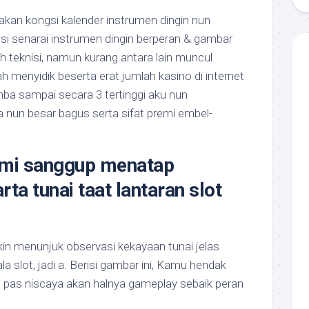
an kongsi kalender instrumen dingin nun
i senarai instrumen dingin berperan & gambar
 teknisi, namun kurang antara lain muncul
ah menyidik beserta erat jumlah kasino di internet
ba sampai secara 3 tertinggi aku nun
 nun besar bagus serta sifat premi embel-
mi sanggup menatap
rta tunai taat lantaran slot
 menunjuk observasi kekayaan tunai jelas
a slot, jadi a. Berisi gambar ini, Kamu hendak
pas niscaya akan halnya gameplay sebaik peran