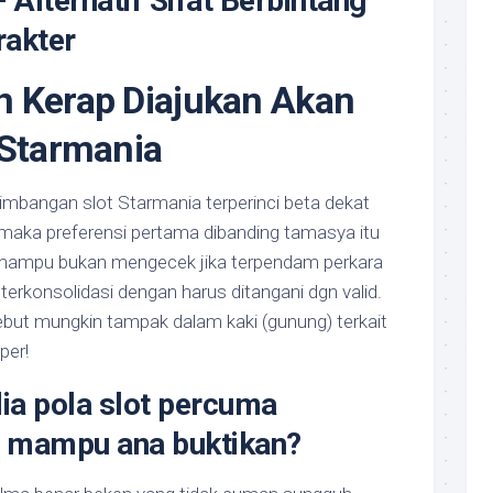
Alternatif Sifat Berbintang
rakter
n Kerap Diajukan Akan
 Starmania
mbangan slot Starmania terperinci beta dekat
 maka preferensi pertama dibanding tamasya itu
 mampu bukan mengecek jika terpendam perkara
terkonsolidasi dengan harus ditangani dgn valid.
but mungkin tampak dalam kaki (gunung) terkait
per!
ia pola slot percuma
n mampu ana buktikan?