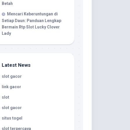
Betah
Mencari Keberuntungan di
Setiap Daun: Panduan Lengkap
Bermain Rtp Slot Lucky Clover
Lady
Latest News
slot gacor
link gacor
slot
slot gacor
situs togel
slot terpercaya