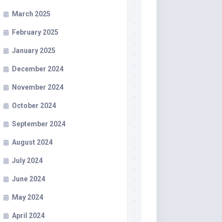
March 2025
February 2025
January 2025
December 2024
November 2024
October 2024
September 2024
August 2024
July 2024
June 2024
May 2024
April 2024