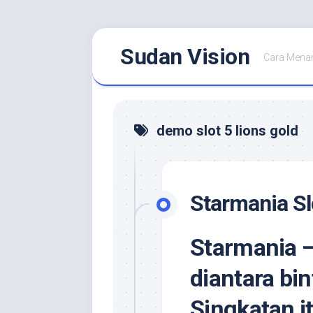
Skip
Sudan Vision
to
Cara Menan
content
demo slot 5 lions gold
Starmania Sl
Starmania –
diantara bi
Singkatan i