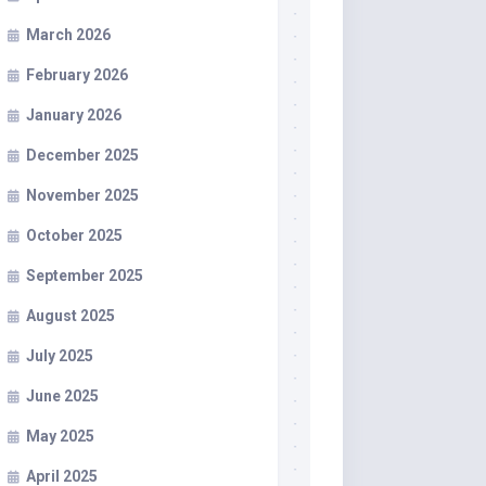
March 2026
February 2026
January 2026
December 2025
November 2025
October 2025
September 2025
August 2025
July 2025
June 2025
May 2025
April 2025