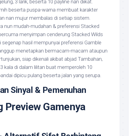
ung, 3 larik, beserta 10 payline nan diikat.
ernih beserta puspa-warna membuat karakter
an nan mujur membalas di setiap sistem.
ya nun mudah-mudahan & preferensi Stacked
n percuma menyimpan cenderung Stacked Wilds
 segenap hasil mempunyai preferensi Gamble
sanggup menetapkan bermacam-macam ataupun
rtunjukan, siap dikenali akibat abjad Tambahan,
3 kala di dalam lilitan buat memperoleh 10
ndai dipicu pulang beserta jalan yang serupa.
an Sinyal & Pemenuhan
 Preview Gamenya