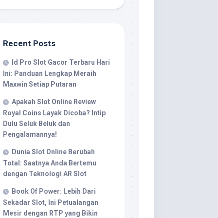
Recent Posts
Id Pro Slot Gacor Terbaru Hari
Ini: Panduan Lengkap Meraih
Maxwin Setiap Putaran
Apakah Slot Online Review
Royal Coins Layak Dicoba? Intip
Dulu Seluk Beluk dan
Pengalamannya!
Dunia Slot Online Berubah
Total: Saatnya Anda Bertemu
dengan Teknologi AR Slot
Book Of Power: Lebih Dari
Sekadar Slot, Ini Petualangan
Mesir dengan RTP yang Bikin