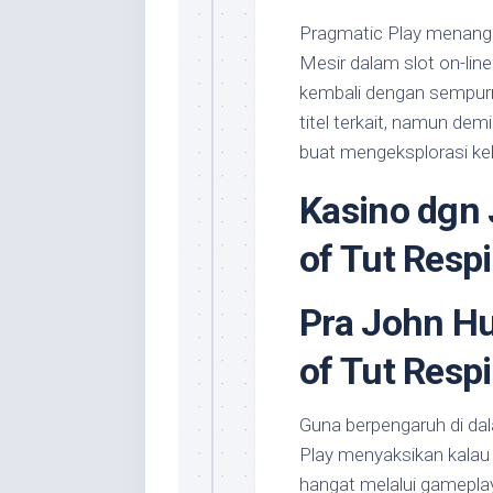
Pragmatic Play menang
Mesir dalam slot on-lin
kembali dengan sempurn
titel terkait, namun d
buat mengeksplorasi ke
Kasino dgn
of Tut Resp
Pra John Hu
of Tut Resp
Guna berpengaruh di da
Play menyaksikan kalau
hangat melalui gamepla