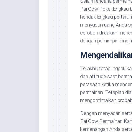
Selain rencana permaina
Pai Gow Poker.Engkau 
hendak Engkau pertaruh
menyusun uang Anda sew
ceroboh di dalam mene
dengan pemimpin dingin
Mengendalika
Terakhir, tetapi nggak 
dan attitude saat berma
perasaan ketika mender
permainan. Tetaplah dia
mengoptimalkan probabi
Dengan menyadari serta
Pai Gow Permainan Kart
kemenangan Anda serta