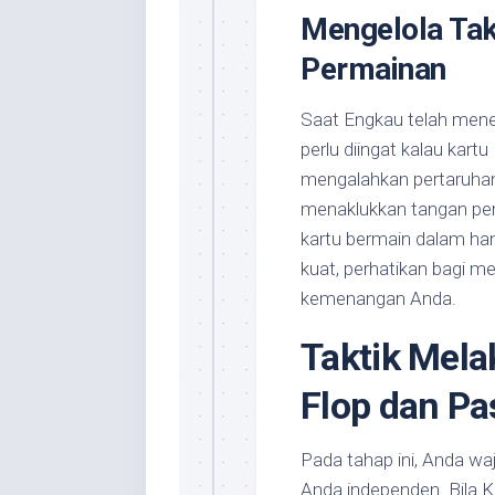
Mengelola Tak
Permainan
Saat Engkau telah men
perlu diingat kalau kar
mengalahkan pertaruhan
menaklukkan tangan pen
kartu bermain dalam han
kuat, perhatikan bagi m
kemenangan Anda.
Taktik Mel
Flop dan Pa
Pada tahap ini, Anda wa
Anda independen. Bila 