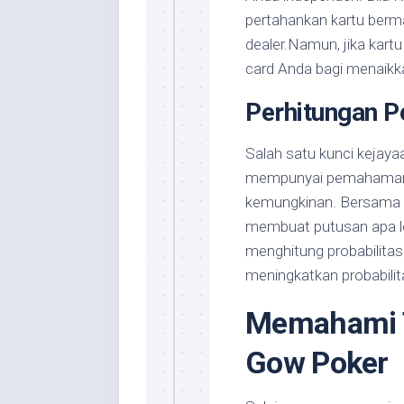
pertahankan kartu berm
dealer.Namun, jika kartu
card Anda bagi menaik
Perhitungan Pe
Salah satu kunci kejay
mempunyai pemahaman s
kemungkinan. Bersama me
membuat putusan apa le
menghitung probabilitas
meningkatkan probabili
Memahami T
Gow Poker