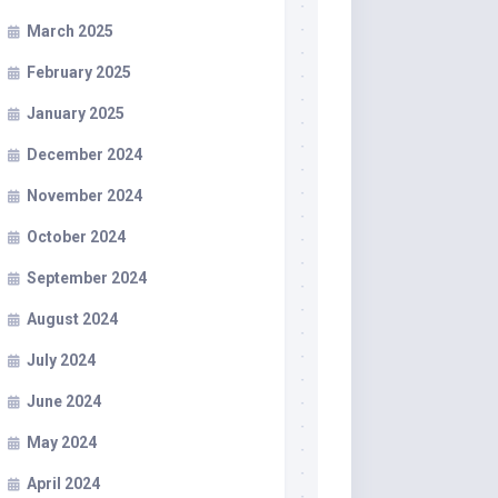
March 2025
February 2025
January 2025
December 2024
November 2024
October 2024
September 2024
August 2024
July 2024
June 2024
May 2024
April 2024