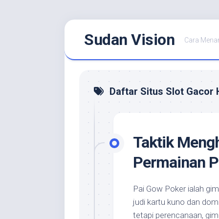
Skip
Sudan Vision
to
Cara Menan
content
Daftar Situs Slot Gacor H
Taktik Mengh
Permainan P
Pai Gow Poker ialah gi
judi kartu kuno dan dom
tetapi perencanaan, gim