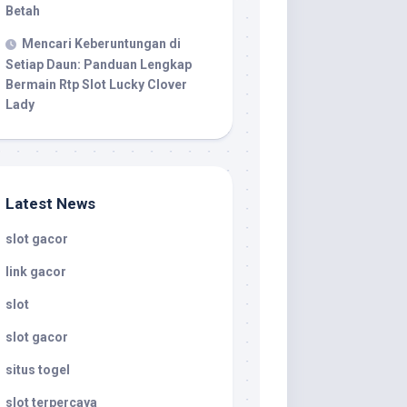
Betah
Mencari Keberuntungan di
Setiap Daun: Panduan Lengkap
Bermain Rtp Slot Lucky Clover
Lady
Latest News
slot gacor
link gacor
slot
slot gacor
situs togel
slot terpercaya