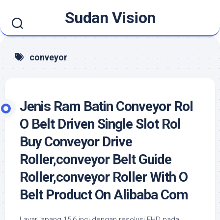
Skip
Sudan Vision
to
content
conveyor
Jenis Ram Batin Conveyor Rol
O Belt Driven Single Slot Rol
Buy Conveyor Drive
Roller,conveyor Belt Guide
Roller,conveyor Roller With O
Belt Product On Alibaba Com
Layar lapang 15,6 inci dengan resolusi FHD pada