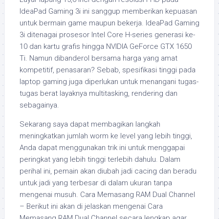
IdeaPad Gaming 3i ini sanggup memberikan kepuasan
untuk bermain game maupun bekerja. IdeaPad Gaming
3i ditenagai prosesor Intel Core H-series generasi ke-
10 dan kartu grafis hingga NVIDIA GeForce GTX 1650
Ti. Namun dibanderol bersama harga yang amat
kompetitif, penasaran? Sebab, spesifikasi tinggi pada
laptop gaming juga diperlukan untuk menangani tugas-
tugas berat layaknya multitasking, rendering dan
sebagainya.
Sekarang saya dapat membagikan langkah
meningkatkan jumlah worm ke level yang lebih tinggi,
Anda dapat menggunakan trik ini untuk menggapai
peringkat yang lebih tinggi terlebih dahulu. Dalam
perihal ini, pemain akan diubah jadi cacing dan beradu
untuk jadi yang terbesar di dalam ukuran tanpa
mengenai musuh. Cara Memasang RAM Dual Channel
– Berikut ini akan di jelaskan mengenai Cara
Memasang RAM Dual Channel secara lengkap agar